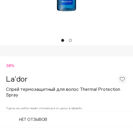
Подарки
Tom Ford
HFC
Для дома
Angiopharm
Техника
KIKO Milano
Estée Lauder
Clarins
0 - 9
30%
La’dor
100BON
22|11
Спрей термозащитный для волос Thermal Protection
Spray
A
*Цена на сайте может отличаться от цены в офлайн
НЕТ ОТЗЫВОВ
Acqua di Parma
Acque di Italia