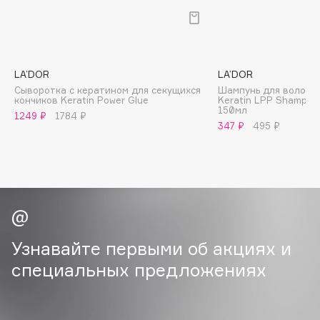
B
Babor
Baffy
LA’DOR
LA’DOR
Balmain Hair Couture
ЭКСКЛЮЗИВ
Сыворотка с кератином для секущихся
Шампунь для волос 
кончиков Keratin Power Glue
Keratin LPP Shampoo
Banderas
150мл
1249 ₽
1784 ₽
Basicare
347 ₽
495 ₽
Batiste
Beauty Bomb
Beauty Pati
Beautyblades
НОВИНКА
beautyblender
Узнавайте первыми об акциях и
Bebble
Beverly Hills Polo Club
специальных предложениях
Biodance
Bioderma