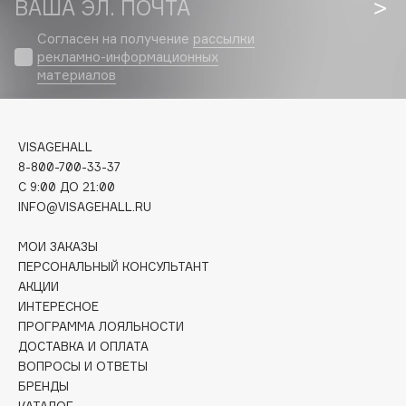
ВАША ЭЛ. ПОЧТА
Biomed
Biorepair
Согласен на получение
рассылки
Blanx
рекламно-информационных
материалов
Blistex
BLOME
Boadicea The Victorious
VISAGEHALL
Bobbi Brown
8-800-700-33-37
BOOMSHOP
C 9:00 ДО 21:00
INFO@VISAGEHALL.RU
BORK
Brunello Cucinelli
МОИ ЗАКАЗЫ
Bvlgari
ПЕРСОНАЛЬНЫЙ КОНСУЛЬТАНТ
by TERRY
АКЦИИ
ИНТЕРЕСНОЕ
BY WISHTREND
ПРОГРАММА ЛОЯЛЬНОСТИ
Byredo
ДОСТАВКА И ОПЛАТА
ВОПРОСЫ И ОТВЕТЫ
БРЕНДЫ
C