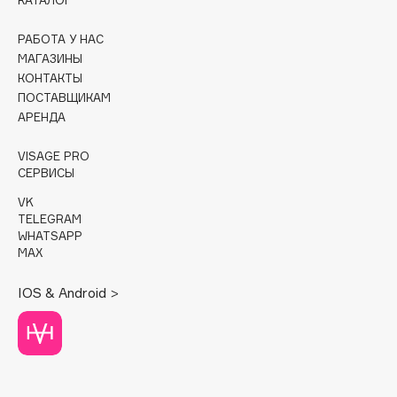
КАТАЛОГ
Cadence
РАБОТА У НАС
Capelli Dorati
МАГАЗИНЫ
КОНТАКТЫ
Carbon Theory
ПОСТАВЩИКАМ
Carmex
АРЕНДА
Carolina Herrera
VISAGE PRO
Catrice
СЕРВИСЫ
Celimax
VK
Cettua
TELEGRAM
Chupa Chups
WHATSAPP
MAX
Clarette
Clarins
IOS & Android >
Clarins Precious
Clinique
Clive Christian
Club De Nuit