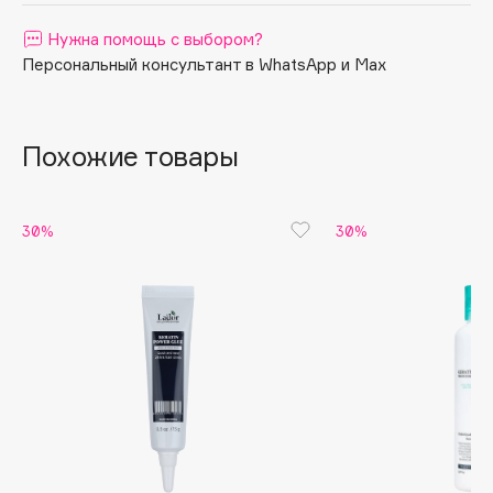
Apagard
Нужна помощь с выбором?
Aravia Professional
Персональный консультант в WhatsApp и Max
Arcadia
Archetype
Похожие товары
Architect Demidoff
ARIVE MAKEUP
Art&Fact
30%
30%
Art-Visage
Artdeco
Astra
Atelier Rebul
Augustinus Bader
Aveda
Avene