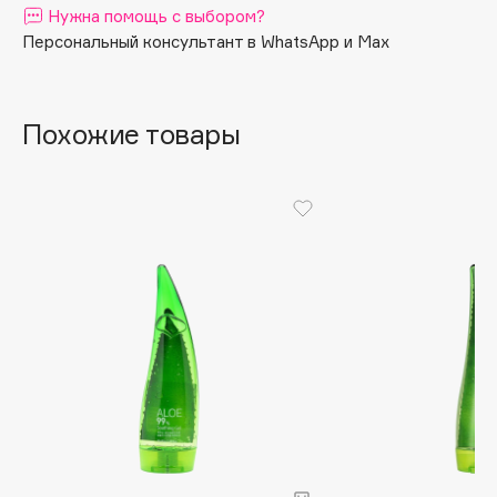
Нужна помощь с выбором?
Apagard
Персональный консультант в WhatsApp и Max
Aravia Professional
Arcadia
Archetype
Похожие товары
Architect Demidoff
ARIVE MAKEUP
Art&Fact
Art-Visage
Artdeco
Astra
Atelier Rebul
Augustinus Bader
Aveda
Avene