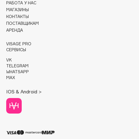
РАБОТА У НАС
МАГАЗИНЫ
Cadence
КОНТАКТЫ
Capelli Dorati
ПОСТАВЩИКАМ
Carbon Theory
АРЕНДА
Carmex
VISAGE PRO
Carolina Herrera
СЕРВИСЫ
Catrice
VK
Celimax
TELEGRAM
WHATSAPP
Cettua
MAX
Chupa Chups
Clarette
IOS & Android >
Clarins
Clarins Precious
Clinique
Clive Christian
Club De Nuit