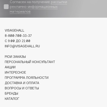
Biomed
Согласен на получение
рассылки
рекламно-информационных
Biorepair
материалов
Blanx
Blistex
BLOME
VISAGEHALL
Boadicea The Victorious
8-800-700-33-37
C 9:00 ДО 21:00
Bobbi Brown
INFO@VISAGEHALL.RU
BOOMSHOP
BORK
МОИ ЗАКАЗЫ
Brunello Cucinelli
ПЕРСОНАЛЬНЫЙ КОНСУЛЬТАНТ
АКЦИИ
Bvlgari
ИНТЕРЕСНОЕ
by TERRY
ПРОГРАММА ЛОЯЛЬНОСТИ
BY WISHTREND
ДОСТАВКА И ОПЛАТА
Byredo
ВОПРОСЫ И ОТВЕТЫ
БРЕНДЫ
КАТАЛОГ
C