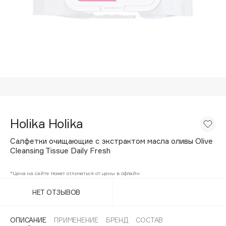
Подарки
Tom Ford
HFC
Для дома
Angiopharm
Техника
KIKO Milano
Estée Lauder
Clarins
0 - 9
Holika Holika
100BON
Салфетки очищающие с экстрактом масла оливы Olive
22|11
Cleansing Tissue Daily Fresh
*Цена на сайте может отличаться от цены в офлайн
A
НЕТ ОТЗЫВОВ
Acqua di Parma
Acque di Italia
ОПИСАНИЕ
ПРИМЕНЕНИЕ
БРЕНД
СОСТАВ