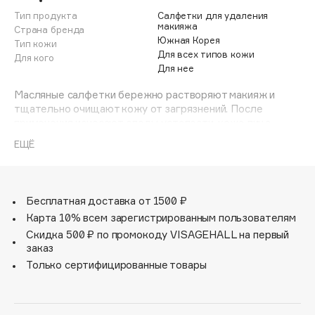
Adele for you
Тип продукта
Салфетки для удаления
Финал лета
макияжа
Advante
Страна бренда
ЭКСКЛЮЗИВ
Южная Корея
Тип кожи
1 АВГ - 31 АВГ
Aesop
Для всех типов кожи
Для кого
Для нее
Age Stop
ЭКСКЛЮЗИВ
AHFA Cosmetics
Масляные салфетки бережно растворяют макияж и
тщательно очищают кожу от загрязнений. После
Ajmal
применения исчезают следы усталости, кожа лица
Alix Avien
приобретает свежий и сияющий вид. Удобная
ЕЩЁ
герметичная упаковка обеспечивает их
Allies of Skin
продолжительное хранение.
AMAN
Amina Daudova Brushes
Бесплатная доставка от 1500 ₽
Amouage
Карта 10% всем зарегистрированным пользователям
Amuleto Di Casa
Скидка 500 ₽ по промокоду VISAGEHALL на первый
заказ
Angiopharm
ЭКСКЛЮЗИВ
Только сертифицированные товары
Annbeauty
Anua
Apadent