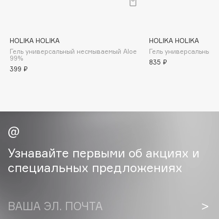
B
Babor
Baffy
HOLIKA HOLIKA
HOLIKA HOLIKA
Гель универсальный несмываемый Aloe
Гель универсальный 
Balmain Hair Couture
ЭКСКЛЮЗИВ
99%
835 ₽
399 ₽
Banderas
Basicare
Batiste
Beauty Bomb
Beauty Pati
Beautyblades
НОВИНКА
Узнавайте первыми об акциях и
beautyblender
специальных предложениях
Bebble
Beverly Hills Polo Club
Biodance
ВАША ЭЛ. ПОЧТА
Bioderma