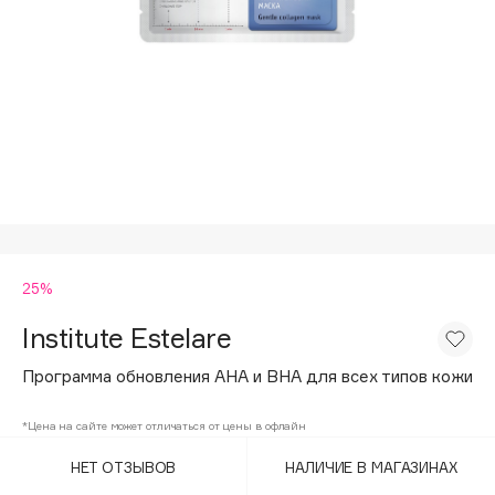
Подарки
Tom Ford
HFC
Для дома
Angiopharm
Техника
KIKO Milano
Estée Lauder
Clarins
0 - 9
25%
100BON
22|11
Institute Estelare
Программа обновления АHA и ВHA для всех типов кожи
A
*Цена на сайте может отличаться от цены в офлайн
Acqua di Parma
НЕТ ОТЗЫВОВ
НАЛИЧИЕ В МАГАЗИНАХ
Acque di Italia