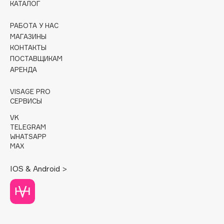
КАТАЛОГ
Cadence
РАБОТА У НАС
Capelli Dorati
МАГАЗИНЫ
Carbon Theory
КОНТАКТЫ
ПОСТАВЩИКАМ
Carmex
АРЕНДА
Carolina Herrera
Catrice
VISAGE PRO
СЕРВИСЫ
Celimax
Cettua
VK
TELEGRAM
Chupa Chups
WHATSAPP
Clarette
MAX
Clarins
IOS & Android >
Clarins Precious
НОВИНКА
Clinique
Clive Christian
Club De Nuit