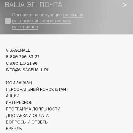
Biomed
ВАША ЭЛ. ПОЧТА
Biorepair
Согласен на получение
рассылки
Blanx
рекламно-информационных
материалов
Blistex
BLOME
Boadicea The Victorious
VISAGEHALL
Bobbi Brown
8-800-700-33-37
BOOMSHOP
C 9:00 ДО 21:00
BORK
INFO@VISAGEHALL.RU
Brunello Cucinelli
МОИ ЗАКАЗЫ
Bvlgari
ПЕРСОНАЛЬНЫЙ КОНСУЛЬТАНТ
by TERRY
АКЦИИ
BY WISHTREND
ИНТЕРЕСНОЕ
ПРОГРАММА ЛОЯЛЬНОСТИ
Byredo
ДОСТАВКА И ОПЛАТА
ВОПРОСЫ И ОТВЕТЫ
БРЕНДЫ
C