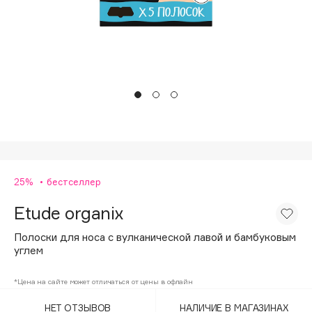
Подарки
Tom Ford
HFC
Для дома
Angiopharm
Техника
KIKO Milano
Estée Lauder
Clarins
0 - 9
25%
бестселлер
100BON
22|11
Etude organix
Полоски для носа с вулканической лавой и бамбуковым
A
углем
Acqua di Parma
*Цена на сайте может отличаться от цены в офлайн
Acque di Italia
НЕТ ОТЗЫВОВ
НАЛИЧИЕ В МАГАЗИНАХ