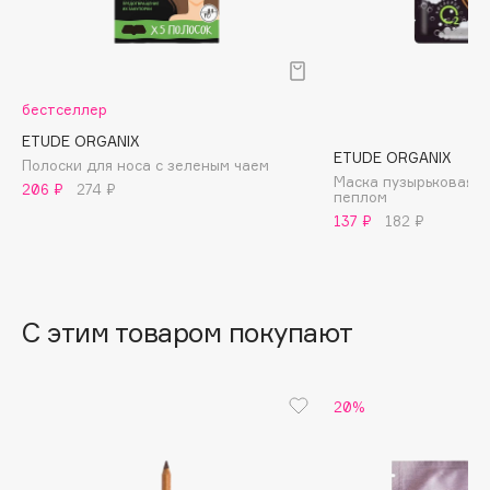
B
Babor
Baffy
бестселлер
Balmain Hair Couture
ЭКСКЛЮЗИВ
ETUDE ORGANIX
Banderas
ETUDE ORGANIX
Полоски для носа с зеленым чаем
Маска пузырьковая с
Basicare
206 ₽
274 ₽
пеплом
Batiste
137 ₽
182 ₽
Beauty Bomb
Beauty Pati
Beautyblades
НОВИНКА
С этим товаром покупают
beautyblender
Bebble
Beverly Hills Polo Club
20%
Biodance
Bioderma