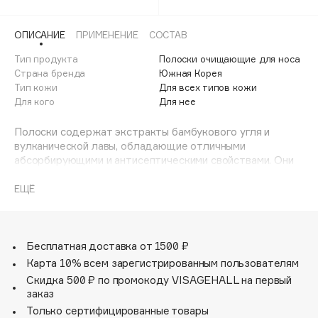
Adele for you
Финал лета
Advante
ЭКСКЛЮЗИВ
ОПИСАНИЕ
ПРИМЕНЕНИЕ
СОСТАВ
1 АВГ - 31 АВГ
Aesop
Тип продукта
Полоски очищающие для носа
Age Stop
Страна бренда
Южная Корея
ЭКСКЛЮЗИВ
Тип кожи
Для всех типов кожи
AHFA Cosmetics
Для кого
Для нее
Ajmal
Полоски содержат экстракты бамбукового угля и
Alix Avien
вулканической лавы, обладающие отличными
Allies of Skin
абсорбирующими и антисептическими свойствами. Они
AMAN
не только эффективно очищают кожу от черных точек,
но и препятствуют появлению новых воспалений и
ЕЩЁ
Amina Daudova Brushes
раздражений, сокращают поры и активно
Amouage
предотвращают их закупорку. Кожа надолго остается
гладкой и чистой. Применяйте полоски 1-2 раза в
Amuleto Di Casa
неделю или по мере необходимости. Вы также можете
Бесплатная доставка от 1500 ₽
Angiopharm
ЭКСКЛЮЗИВ
использовать полоску для лба или подбородка.
Карта 10% всем зарегистрированным пользователям
Annbeauty
Скидка 500 ₽ по промокоду VISAGEHALL на первый
заказ
Anua
Только сертифицированные товары
Apadent