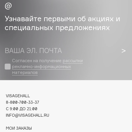
Cadence
Узнавайте первыми об акциях и
Capelli Dorati
специальных предложениях
Carbon Theory
Carmex
Carolina Herrera
ВАША ЭЛ. ПОЧТА
Catrice
Согласен на получение
рассылки
Celimax
рекламно-информационных
Cettua
материалов
Chupa Chups
Clarette
Clarins
VISAGEHALL
Clarins Precious
8-800-700-33-37
C 9:00 ДО 21:00
Clinique
INFO@VISAGEHALL.RU
Clive Christian
Club De Nuit
МОИ ЗАКАЗЫ