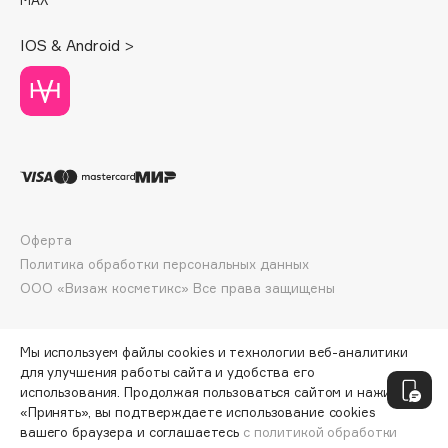
Deonica
Dessange
IOS & Android >
Dior
Divage
Dolce & Gabbana
Dolomit
Dorco
DP Daily Perfection
Dr. Vranjes Firenze
Оферта
Политика обработки персональных данных
Dr.Althea
ООО «Визаж косметикс» Все права защищены
Dr.Ceuracle
Dr.Jart+
DSD de Luxe
Мы используем файлы cookies и технологии веб-аналитики
для улучшения работы сайта и удобства его
Dyson
использования. Продолжая пользоваться сайтом и нажимая
«Принять», вы подтверждаете использование cookies
вашего браузера и соглашаетесь
с политикой обработки