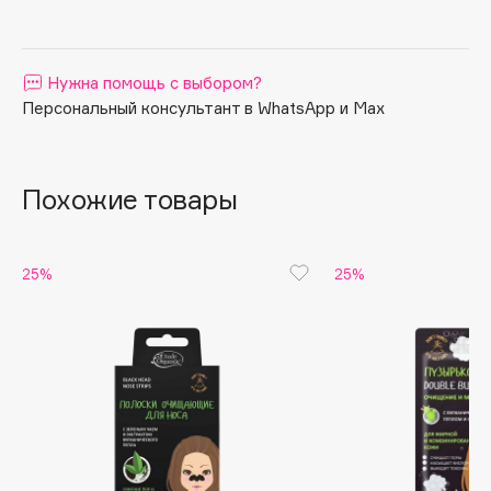
Apagard
Aravia Professional
Нужна помощь с выбором?
Arcadia
Персональный консультант в WhatsApp и Max
Archetype
Architect Demidoff
ARIVE MAKEUP
Похожие товары
Art&Fact
Art-Visage
Artdeco
25%
25%
Astra
Atelier Rebul
Augustinus Bader
Aveda
Avene