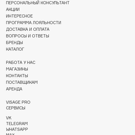
ПЕРСОНАЛЬНЫЙ КОНСУЛЬТАНТ
Collagenina
АКЦИИ
Consly
ИНТЕРЕСНОЕ
Corimo
ПРОГРАММА ЛОЯЛЬНОСТИ
CosRX
ДОСТАВКА И ОПЛАТА
ВОПРОСЫ И ОТВЕТЫ
Cottolina
БРЕНДЫ
Crescina
КАТАЛОГ
Cunzite
Curaprox
РАБОТА У НАС
МАГАЗИНЫ
КОНТАКТЫ
D
ПОСТАВЩИКАМ
АРЕНДА
d'Alba
VISAGE PRO
DABO
СЕРВИСЫ
DARLING*
VK
Darphin
TELEGRAM
WHATSAPP
Davines
MAX