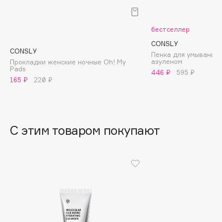
B
Babor
бестселлер
Baffy
CONSLY
CONSLY
Пенка для умывания
Balmain Hair Couture
ЭКСКЛЮЗИВ
азуленом
Прокладки женские ночные Oh! My
Pads
Banderas
446 ₽
595 ₽
165 ₽
220 ₽
Basicare
Batiste
Beauty Bomb
Beauty Pati
С этим товаром покупают
Beautyblades
НОВИНКА
beautyblender
Bebble
Beverly Hills Polo Club
Biodance
Bioderma