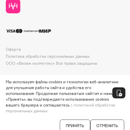
Deonica
Dessange
Dior
Divage
Dolce & Gabbana
Dolomit
Оферта
Dorco
Политика обработки персональных данных
DP Daily Perfection
ООО «Визаж косметикс» Все права защищены
Dr. Vranjes Firenze
Dr.Althea
Мы используем файлы cookies и технологии веб-аналитики
Dr.Ceuracle
для улучшения работы сайта и удобства его
Dr.Jart+
использования. Продолжая пользоваться сайтом и нажимая
«Принять», вы подтверждаете использование cookies
DSD de Luxe
вашего браузера и соглашаетесь
с политикой обработки
Dyson
персональных данных.
ДОБАВИТЬ В КОРЗИНУ
720 ₽
960 ₽
ПРИНЯТЬ
ОТМЕНИТЬ