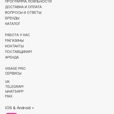
ПРОГРАММА ЛОЯЛЬНОСТИ
Collagenina
ДОСТАВКА И ОПЛАТА
Consly
ВОПРОСЫ И ОТВЕТЫ
Corimo
БРЕНДЫ
КАТАЛОГ
CosRX
Cottolina
РАБОТА У НАС
Crescina
МАГАЗИНЫ
Cunzite
КОНТАКТЫ
ПОСТАВЩИКАМ
Curaprox
АРЕНДА
VISAGE PRO
D
СЕРВИСЫ
VK
d'Alba
TELEGRAM
DABO
WHATSAPP
DARLING*
MAX
Darphin
IOS & Android >
Davines