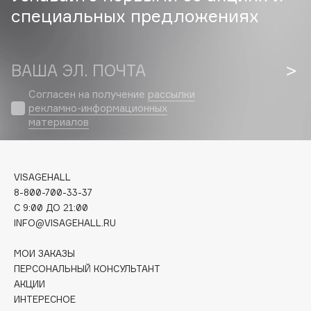
специальных предложениях
Cadence
Capelli Dorati
Carbon Theory
ВАША ЭЛ. ПОЧТА
Carmex
Согласен на получение
рассылки
Carolina Herrera
рекламно-информационных
материалов
Catrice
Celimax
Cettua
VISAGEHALL
Chupa Chups
8-800-700-33-37
Clarette
C 9:00 ДО 21:00
Clarins
INFO@VISAGEHALL.RU
Clarins Precious
МОИ ЗАКАЗЫ
Clinique
ПЕРСОНАЛЬНЫЙ КОНСУЛЬТАНТ
Clive Christian
АКЦИИ
Club De Nuit
ИНТЕРЕСНОЕ