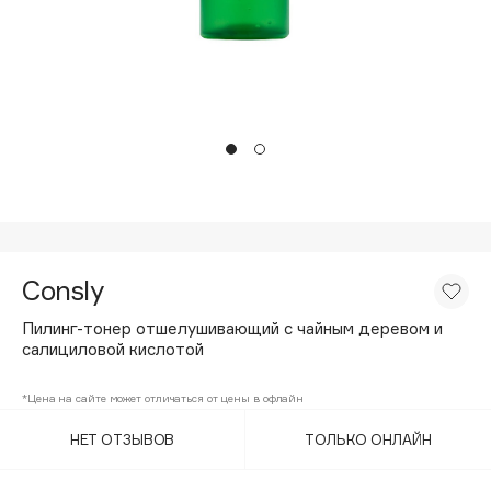
Подарки
Tom Ford
HFC
Для дома
Angiopharm
Техника
KIKO Milano
Estée Lauder
Clarins
0 - 9
Consly
100BON
22|11
Пилинг-тонер отшелушивающий с чайным деревом и
салициловой кислотой
A
*Цена на сайте может отличаться от цены в офлайн
НЕТ ОТЗЫВОВ
ТОЛЬКО ОНЛАЙН
Acqua di Parma
Acque di Italia