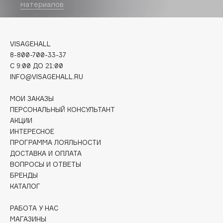
Biomed
материалов
Biorepair
Blanx
VISAGEHALL
Blistex
8-800-700-33-37
BLOME
C 9:00 ДО 21:00
Boadicea The Victorious
INFO@VISAGEHALL.RU
Bobbi Brown
МОИ ЗАКАЗЫ
BOOMSHOP
ПЕРСОНАЛЬНЫЙ КОНСУЛЬТАНТ
BORK
АКЦИИ
Brunello Cucinelli
ИНТЕРЕСНОЕ
Bvlgari
ПРОГРАММА ЛОЯЛЬНОСТИ
ДОСТАВКА И ОПЛАТА
by TERRY
ВОПРОСЫ И ОТВЕТЫ
BY WISHTREND
БРЕНДЫ
Byredo
КАТАЛОГ
РАБОТА У НАС
C
МАГАЗИНЫ