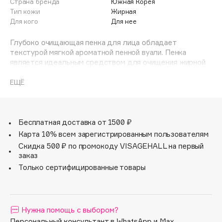
Страна бренда
Южная Корея
Adele for you
Тип кожи
Жирная
Финал лета
Advante
Для кого
Для нее
ЭКСКЛЮЗИВ
1 АВГ - 31 АВГ
Aesop
Глубоко очищающая пенка для лица обладает
Age Stop
текстурой мягкой ароматной пенной вуали. Пенка
ЭКСКЛЮЗИВ
является идеальным средством для очищения жирной
AHFA Cosmetics
кожи лица, склонной к образованию комедонов,
Ajmal
воспалительных явлений и акне. Микропузырьки
ЕЩЁ
средства, глубоко и эффективно очищают поры, как бы
Alix Avien
выталкивая загрязнения наружу и растворяя их. Пенка
Allies of Skin
способствует удалению омертвевших клеток, оставляя
AMAN
кожу обновленной здоровой и сияющей.
Бесплатная доставка от 1500 ₽
Карта 10% всем зарегистрированным пользователям
Amina Daudova Brushes
Скидка 500 ₽ по промокоду VISAGEHALL на первый
Amouage
заказ
Amuleto Di Casa
Только сертифицированные товары
Angiopharm
ЭКСКЛЮЗИВ
Annbeauty
Anua
Нужна помощь с выбором?
Apadent
Персональный консультант в WhatsApp и Max