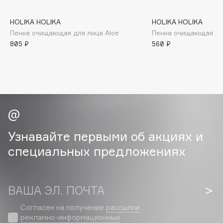
B
HOLIKA HOLIKA
HOLIKA HOLIKA
Babor
Пенка очищающая для лица Aloe
Пенка очищающая Рис
Baffy
805 ₽
560 ₽
Balmain Hair Couture
ЭКСКЛЮЗИВ
Banderas
Basicare
Batiste
Beauty Bomb
Beauty Pati
Узнавайте первыми об акциях и
Beautyblades
НОВИНКА
специальных предложениях
beautyblender
Bebble
Beverly Hills Polo Club
ВАША ЭЛ. ПОЧТА
Biodance
Согласен на получение
рассылки
Bioderma
рекламно-информационных