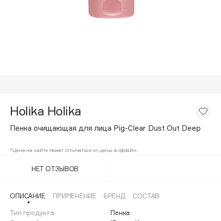
Подарки
Tom Ford
HFC
Для дома
Angiopharm
Техника
KIKO Milano
Estée Lauder
Clarins
0 - 9
Holika Holika
Пенка очищающая для лица Pig-Clear Dust Out Deep
100BON
22|11
*Цена на сайте может отличаться от цены в офлайн
НЕТ ОТЗЫВОВ
A
ОПИСАНИЕ
ПРИМЕНЕНИЕ
БРЕНД
СОСТАВ
Acqua di Parma
Тип продукта
Пенка
Acque di Italia