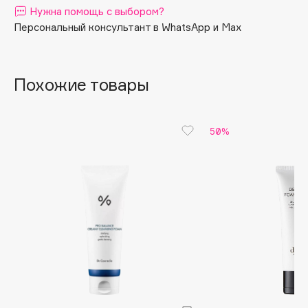
Нужна помощь с выбором?
Apagard
Персональный консультант в WhatsApp и Max
Aravia Professional
Arcadia
Archetype
Похожие товары
Architect Demidoff
ARIVE MAKEUP
50%
Art&Fact
Art-Visage
Artdeco
Astra
Atelier Rebul
Augustinus Bader
Aveda
Avene