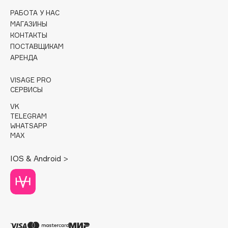
РАБОТА У НАС
Cadence
МАГАЗИНЫ
Capelli Dorati
КОНТАКТЫ
ПОСТАВЩИКАМ
Carbon Theory
АРЕНДА
Carmex
Carolina Herrera
VISAGE PRO
СЕРВИСЫ
Catrice
Celimax
VK
TELEGRAM
Cettua
WHATSAPP
Chupa Chups
MAX
Clarette
IOS & Android >
Clarins
Clarins Precious
Clinique
Clive Christian
Club De Nuit