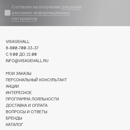
Biomed
Согласен на получение
рассылки
Biorepair
рекламно-информационных
Blanx
материалов
Blistex
BLOME
VISAGEHALL
Boadicea The Victorious
8-800-700-33-37
Bobbi Brown
C 9:00 ДО 21:00
BOOMSHOP
INFO@VISAGEHALL.RU
BORK
МОИ ЗАКАЗЫ
Brunello Cucinelli
ПЕРСОНАЛЬНЫЙ КОНСУЛЬТАНТ
Bvlgari
АКЦИИ
by TERRY
ИНТЕРЕСНОЕ
BY WISHTREND
ПРОГРАММА ЛОЯЛЬНОСТИ
ДОСТАВКА И ОПЛАТА
Byredo
ВОПРОСЫ И ОТВЕТЫ
БРЕНДЫ
КАТАЛОГ
C