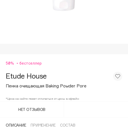
Подарки
Tom Ford
HFC
Для дома
Angiopharm
Техника
KIKO Milano
Estée Lauder
Clarins
0 - 9
50%
бестселлер
Etude House
100BON
22|11
Пенка очищающая Baking Powder Pore
*Цена на сайте может отличаться от цены в офлайн
A
НЕТ ОТЗЫВОВ
Acqua di Parma
Acque di Italia
ОПИСАНИЕ
ПРИМЕНЕНИЕ
СОСТАВ