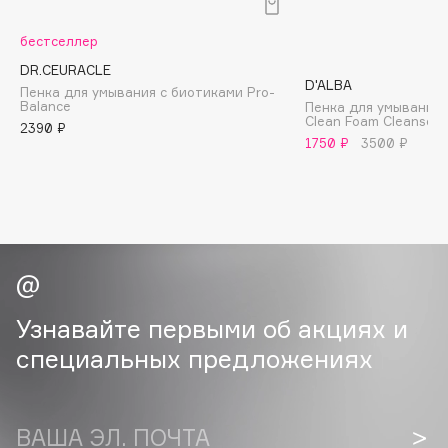
B
бестселлер
Babor
DR.CEURACLE
Baffy
D'ALBA
Пенка для умывания с биотиками Pro-
Balance
Пенка для умывания W
Balmain Hair Couture
ЭКСКЛЮЗИВ
Clean Foam Cleanser
2390 ₽
Banderas
1750 ₽
3500 ₽
Basicare
Batiste
Beauty Bomb
Beauty Pati
Beautyblades
НОВИНКА
beautyblender
Узнавайте первыми об акциях и
Bebble
специальных предложениях
Beverly Hills Polo Club
Biodance
Bioderma
ВАША ЭЛ. ПОЧТА