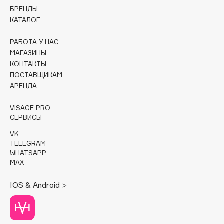
БРЕНДЫ
Cadence
КАТАЛОГ
Capelli Dorati
РАБОТА У НАС
Carbon Theory
МАГАЗИНЫ
Carmex
КОНТАКТЫ
Carolina Herrera
ПОСТАВЩИКАМ
АРЕНДА
Catrice
Celimax
VISAGE PRO
Cettua
СЕРВИСЫ
Chupa Chups
VK
TELEGRAM
Clarette
WHATSAPP
Clarins
MAX
Clarins Precious
IOS & Android >
Clinique
Clive Christian
Club De Nuit