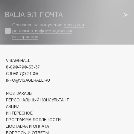
Biomed
Biorepair
ВАША ЭЛ. ПОЧТА
Blanx
Согласен на получение
рассылки
Blistex
рекламно-информационных
BLOME
материалов
Boadicea The Victorious
Bobbi Brown
BOOMSHOP
VISAGEHALL
8-800-700-33-37
BORK
C 9:00 ДО 21:00
Brunello Cucinelli
INFO@VISAGEHALL.RU
Bvlgari
МОИ ЗАКАЗЫ
by TERRY
ПЕРСОНАЛЬНЫЙ КОНСУЛЬТАНТ
BY WISHTREND
АКЦИИ
Byredo
ИНТЕРЕСНОЕ
ПРОГРАММА ЛОЯЛЬНОСТИ
ДОСТАВКА И ОПЛАТА
C
ВОПРОСЫ И ОТВЕТЫ