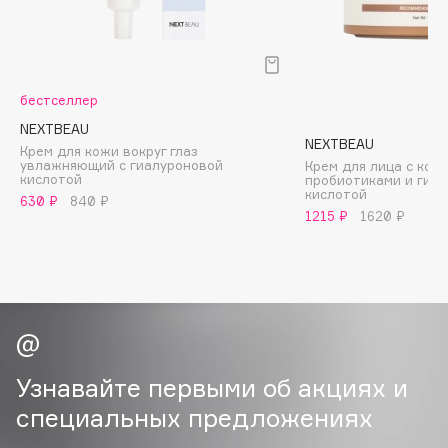
B
Babor
Baffy
бестселлер
Balmain Hair Couture
ЭКСКЛЮЗИВ
NEXTBEAU
Banderas
NEXTBEAU
Крем для кожи вокруг глаз
увлажняющий с гиалуроновой
Крем для лица с комб
Basicare
кислотой
пробиотиками и гиа
кислотой
Batiste
630 ₽
840 ₽
1215 ₽
1620 ₽
Beauty Bomb
Beauty Pati
Beautyblades
НОВИНКА
beautyblender
Bebble
Beverly Hills Polo Club
Узнавайте первыми об акциях и
Biodance
специальных предложениях
Bioderma