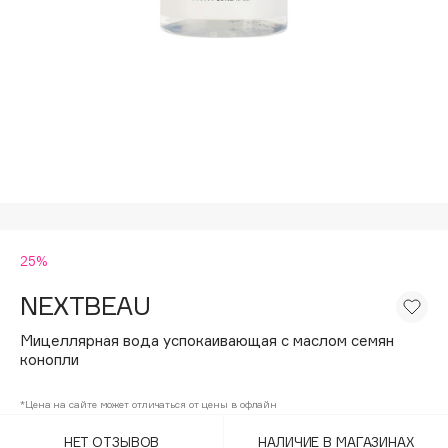
Подарки
Tom Ford
HFC
Для дома
Angiopharm
Техника
KIKO Milano
Estée Lauder
Clarins
0 - 9
25%
100BON
22|11
NEXTBEAU
Мицеллярная вода успокаивающая с маслом семян
A
конопли
Acqua di Parma
*Цена на сайте может отличаться от цены в офлайн
Acque di Italia
НЕТ ОТЗЫВОВ
НАЛИЧИЕ В МАГАЗИНАХ