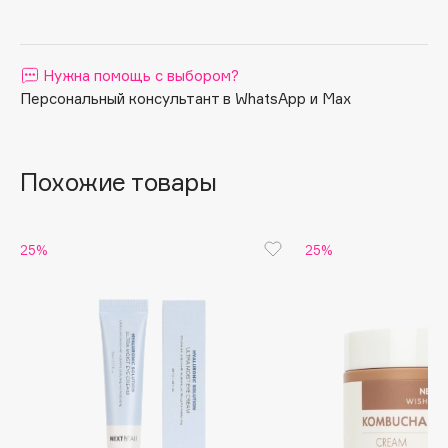
Apagard
Aravia Professional
Нужна помощь с выбором?
Arcadia
Персональный консультант в WhatsApp и Max
Archetype
Architect Demidoff
ARIVE MAKEUP
Похожие товары
Art&Fact
Art-Visage
Artdeco
25%
25%
Astra
Atelier Rebul
Augustinus Bader
Aveda
Avene