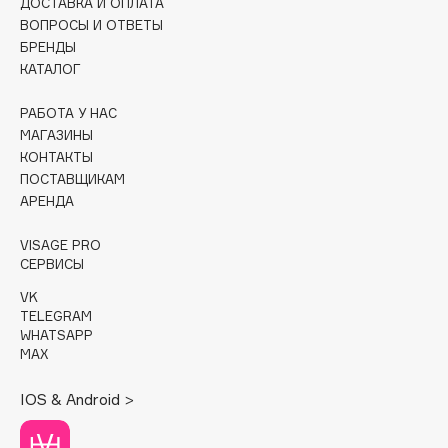
ДОСТАВКА И ОПЛАТА
ВОПРОСЫ И ОТВЕТЫ
Cadence
БРЕНДЫ
Capelli Dorati
КАТАЛОГ
Carbon Theory
РАБОТА У НАС
Carmex
МАГАЗИНЫ
Carolina Herrera
КОНТАКТЫ
Catrice
ПОСТАВЩИКАМ
АРЕНДА
Celimax
Cettua
VISAGE PRO
Chupa Chups
СЕРВИСЫ
Clarette
VK
TELEGRAM
Clarins
WHATSAPP
Clarins Precious
НОВИНКА
MAX
Clinique
IOS & Android >
Clive Christian
Club De Nuit