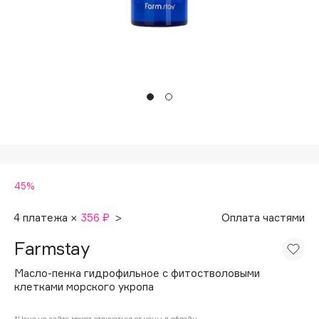
Подарки
Tom Ford
HFC
Для дома
Angiopharm
Техника
KIKO Milano
Estée Lauder
Clarins
0 - 9
45%
100BON
22|11
4 платежа ×
356 ₽
>
Оплата частями
Farmstay
A
Масло-пенка гидрофильное с фитостволовыми
клетками морского укропа
Acqua di Parma
Acque di Italia
*Цена на сайте может отличаться от цены в офлайн