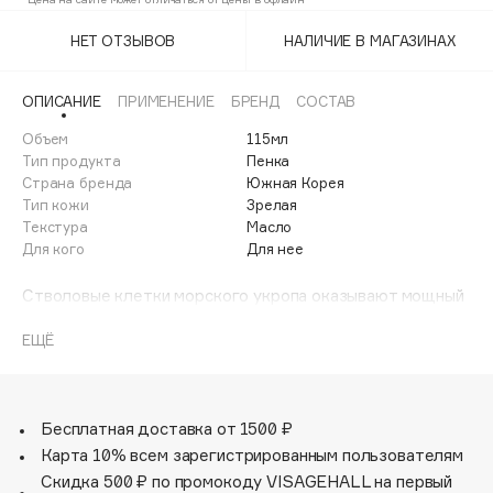
Adele for you
Финал лета
НЕТ ОТЗЫВОВ
НАЛИЧИЕ В МАГАЗИНАХ
Advante
ЭКСКЛЮЗИВ
1 АВГ - 31 АВГ
Aesop
ОПИСАНИЕ
ПРИМЕНЕНИЕ
БРЕНД
СОСТАВ
Age Stop
ЭКСКЛЮЗИВ
Объем
115мл
AHFA Cosmetics
Тип продукта
Пенка
Ajmal
Страна бренда
Южная Корея
Тип кожи
Зрелая
Alix Avien
Текстура
Масло
Allies of Skin
Для кого
Для нее
AMAN
Стволовые клетки морского укропа оказывают мощный
Amina Daudova Brushes
лифтинг эффект, работают как естественный
Amouage
антиоксидант, минимизируя влияние процессов,
ЕЩЁ
разрушающих клетки кожи, а также способствуют
Amuleto Di Casa
возвращению кожи природного сияния.
Angiopharm
ЭКСКЛЮЗИВ
Annbeauty
Масла лаванды и ромашки освежают цвет лица и
Бесплатная доставка от 1500 ₽
придают коже эластичность.
Карта 10% всем зарегистрированным пользователям
Anua
Скидка 500 ₽ по промокоду VISAGEHALL на первый
Apadent