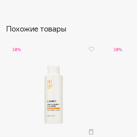
Aravia Professional
Alix Avien
Arcadia
Allies of Skin
Archetype
AMAN
Похожие товары
B
30%
30%
Babor
beautyblender
Baffy
Bebble
Balmain Hair Couture
Beverly Hills Polo Club
ЭКСКЛЮЗИВ
Biodance
Banderas
Bioderma
Basicare
Biomed
Batiste
Biorepair
Beauty Bomb
Blanx
Beauty Pati
Blistex
Beautyblades
НОВИНКА