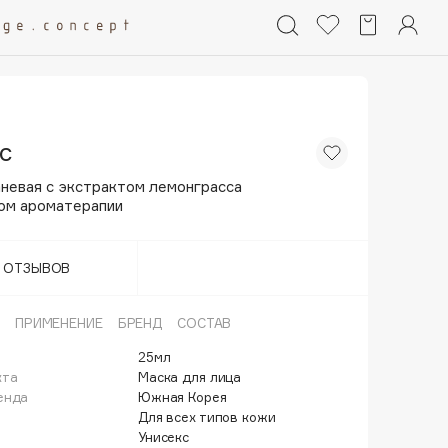
ic
аневая с экстрактом лемонграсса
ом ароматерапии
Т ОТЗЫВОВ
ПРИМЕНЕНИЕ
БРЕНД
СОСТАВ
25мл
кта
Маска для лица
енда
Южная Корея
Для всех типов кожи
Унисекс