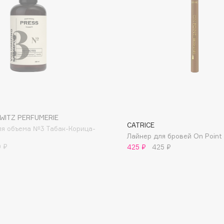
Dr.Althea
Dr.Ceuracle
Dr.Jart+
DSD de Luxe
Dyson
р
WITZ PERFUMERIE
CATRICE
я объема №3 Табак-Корица-
Лайнер для бровей On Point
0 ₽
425 ₽
425 ₽
Estrâde
Estée Lauder
Etat Pur
Etude House