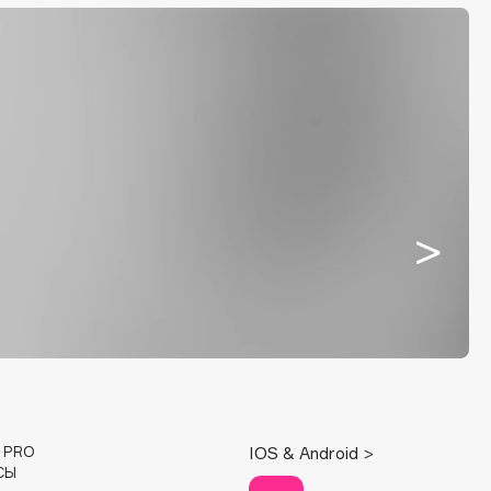
E PRO
IOS & Android >
СЫ