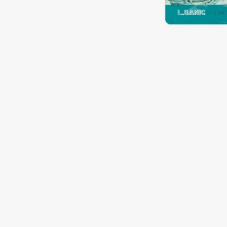
Подарки
0 - 9
Для дома
100BON
22|11
Техника
A
Acqua di Parma
Amina Daudova Brushes
Acque di Italia
Amouage
Adele for you
Amuleto Di Casa
Advante
Angiopharm
ЭКСКЛЮЗИВ
ЭКСКЛЮЗИВ
Aesop
Annbeauty
Age Stop
Anua
ЭКСКЛЮЗИВ
Apadent
AHFA Cosmetics
Apagard
Ajmal