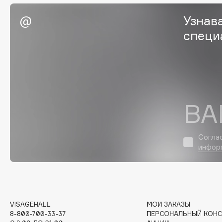
Eigshow
EpilProfi
Узнав
Elemis
Erborian
специ
Elian Russia
Essence
Elie Saab
Essential Parfums Paris
ВА
F
FANE
Flipper
Согла
Farmstay
FLOEMA
инфор
Felce Azzurra
Floraïku
Fillerina
Forlle'd
ЭКСКЛЮЗИВ
Fiona Franchimon
VISAGEHALL
МОИ ЗАКАЗЫ
8-800-700-33-37
ПЕРСОНАЛЬНЫЙ КОНС