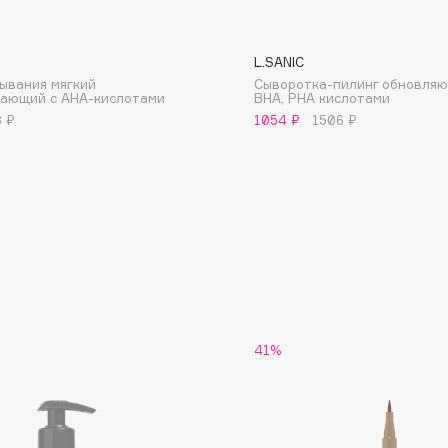
L.SANIC
мывания мягкий
Сыворотка-пилинг обновляю
ающий с AHA-кислотами
BHA, PHA кислотами
8 ₽
1054 ₽
1506 ₽
Consly
Corimo
CosRX
Cottolina
Crescina
Cunzite
Curaprox
41%