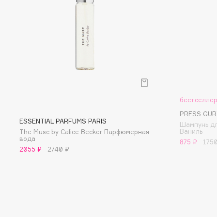
D
d'Alba
Dior
DABO
Divage
DARLING*
Dolce & Gabbana
Darphin
Dolomit
Davines
Dorco
Deonica
DP Daily Perfection
бестселле
Dessange
Dr. Vranjes Firenze
PRESS GUR
ESSENTIAL PARFUMS PARIS
Шампунь дл
Ваниль
The Musc by Calice Becker Парфюмерная
вода
875 ₽
175
2055 ₽
2740 ₽
E
Eat My
Ella Bartsueva Brushes
Ecolatier
EMBRACE Haircare
Ecotools
Emmanuelle Jane
EGIA
Enough