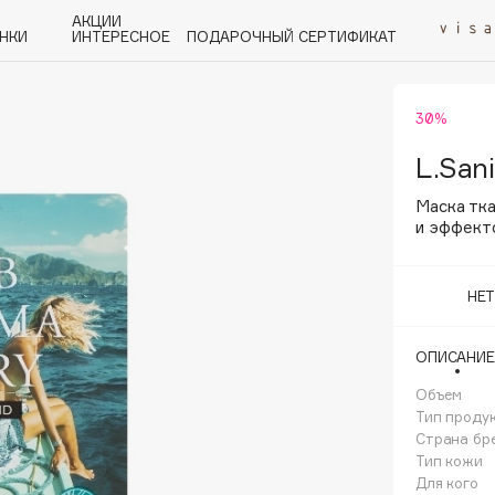
АКЦИИ
НКИ
ИНТЕРЕСНОЕ
ПОДАРОЧНЫЙ СЕРТИФИКАТ
30%
P
Q
R
S
T
U
V
W
Y
Z
А - Я
L.San
Маска тк
и эффект
НЕ
Angiopharm
KIKO Milano
ОПИСАНИЕ
Estée Lauder
Объем
Clarins
Тип проду
Страна бр
Тип кожи
Для кого