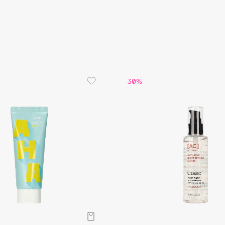
Aveda
Avene
30%
Boadicea The Victorious
Bobbi Brown
BOOMSHOP
BORK
Brunello Cucinelli
Bvlgari
by TERRY
BY WISHTREND
Byredo