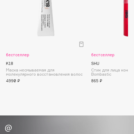
Biomed
Biorepair
Blanx
Blistex
BLOME
Boadicea The Victorious
Bobbi Brown
бестселлер
бестселлер
BOOMSHOP
K18
SHU
BORK
Маска несмываемая для
Стик для лица конт
молекулярного восстановления волос
Bombastic
Brunello Cucinelli
4990 ₽
865 ₽
Bvlgari
by TERRY
BY WISHTREND
Byredo
C