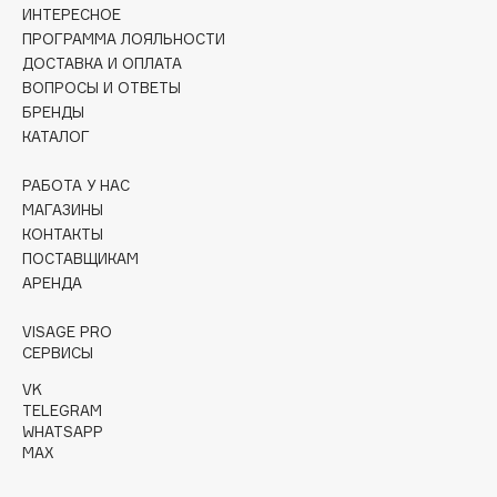
Collagenina
ИНТЕРЕСНОЕ
ПРОГРАММА ЛОЯЛЬНОСТИ
Consly
ДОСТАВКА И ОПЛАТА
Corimo
ВОПРОСЫ И ОТВЕТЫ
CosRX
БРЕНДЫ
КАТАЛОГ
Cottolina
Crescina
РАБОТА У НАС
Cunzite
МАГАЗИНЫ
Curaprox
КОНТАКТЫ
ПОСТАВЩИКАМ
АРЕНДА
D
VISAGE PRO
СЕРВИСЫ
d'Alba
VK
DABO
TELEGRAM
DARLING*
WHATSAPP
MAX
Darphin
Davines