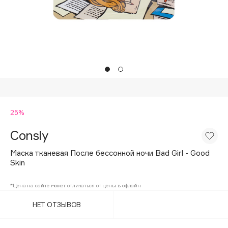
Подарки
Tom Ford
HFC
Для дома
Angiopharm
Техника
KIKO Milano
Estée Lauder
Clarins
0 - 9
25%
Consly
100BON
22|11
Маска тканевая После бессонной ночи Bad Girl - Good
Skin
A
*Цена на сайте может отличаться от цены в офлайн
НЕТ ОТЗЫВОВ
Acqua di Parma
Acque di Italia