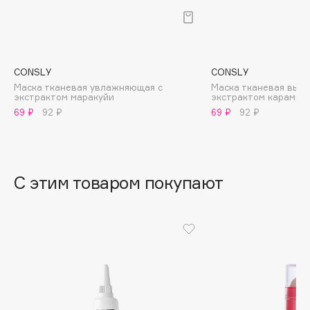
B
Babor
Baffy
CONSLY
CONSLY
Balmain Hair Couture
ЭКСКЛЮЗИВ
Маска тканевая увлажняющая с
Маска тканевая выво
экстрактом маракуйи
экстрактом карамбо
Banderas
69 ₽
92 ₽
69 ₽
92 ₽
Basicare
Batiste
Beauty Bomb
Beauty Pati
С этим товаром покупают
Beautyblades
НОВИНКА
beautyblender
Bebble
Beverly Hills Polo Club
Biodance
Bioderma