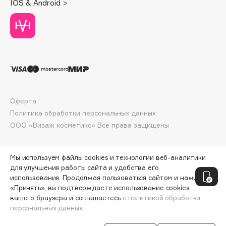
IOS & Android >
Deonica
Dessange
Dior
Divage
Dolce & Gabbana
Dolomit
Dorco
Оферта
DP Daily Perfection
Политика обработки персональных данных
Dr. Vranjes Firenze
ООО «Визаж косметикс» Все права защищены
Dr.Althea
Dr.Ceuracle
Мы используем файлы cookies и технологии веб-аналитики
Dr.Jart+
для улучшения работы сайта и удобства его
использования. Продолжая пользоваться сайтом и нажимая
DSD de Luxe
«Принять», вы подтверждаете использование cookies
Dyson
вашего браузера и соглашаетесь
с политикой обработки
персональных данных.
СООБЩИТЬ О ПОСТУПЛЕНИИ
94 ₽