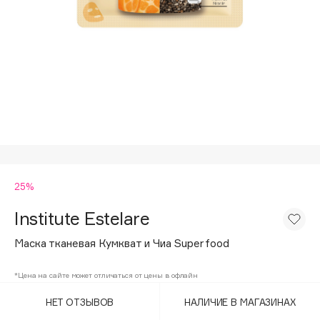
Подарки
Tom Ford
HFC
Для дома
Angiopharm
Техника
KIKO Milano
Estée Lauder
Clarins
0 - 9
25%
100BON
22|11
Institute Estelare
Маска тканевая Кумкват и Чиа Superfood
A
*Цена на сайте может отличаться от цены в офлайн
Acqua di Parma
НЕТ ОТЗЫВОВ
НАЛИЧИЕ В МАГАЗИНАХ
Acque di Italia