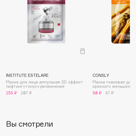
Biomed
Biorepair
Blanx
Blistex
BLOME
Boadicea The Victorious
Bobbi Brown
BOOMSHOP
BORK
INSTITUTE ESTELARE
CONSLY
Brunello Cucinelli
Маска для лица ампульная 3D эффект:
Маска тканевая для 
лифтинг+тонус+увлажнение
красного женьшеня
Bvlgari
155 ₽
207 ₽
50 ₽
67 ₽
by TERRY
BY WISHTREND
Byredo
Вы смотрели
C