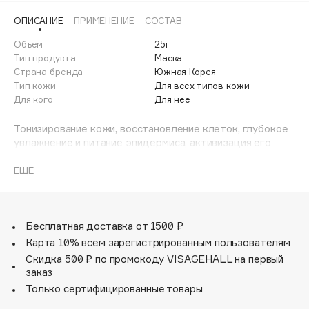
Adele for you
ОПИСАНИЕ
ПРИМЕНЕНИЕ
СОСТАВ
Финал лета
Advante
ЭКСКЛЮЗИВ
Объем
25г
1 АВГ - 31 АВГ
Aesop
Тип продукта
Маска
Age Stop
Страна бренда
Южная Корея
ЭКСКЛЮЗИВ
Тип кожи
Для всех типов кожи
AHFA Cosmetics
Для кого
Для нее
Ajmal
Тонизирование кожи, восстановление клеток, глубокое
Alix Avien
увлажнение и питание эпидермиса, активизация его
Allies of Skin
защитных механизмов, уменьшение раздражений и
AMAN
покраснений – все это обеспечивает применение
ЕЩЁ
тканевой маски для лица от южнокорейского бренда
Amina Daudova Brushes
ESTELARE.
Amouage
Формула SuperFood Kumquat & Chia Healthy Mask
Бесплатная доставка от 1500 ₽
Amuleto Di Casa
содержит:
Карта 10% всем зарегистрированным пользователям
Angiopharm
ЭКСКЛЮЗИВ
Скидка 500 ₽ по промокоду VISAGEHALL на первый
- экстракт кумквата – заряжает эпидермис энергией,
Annbeauty
заказ
обладает противовоспалительным и общеукрепляющим
Anua
Только сертифицированные товары
воздействием;
Apadent