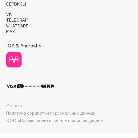
E
СЕРВИСЫ
VK
Eat My
TELEGRAM
Ecolatier
WHATSAPP
MAX
Ecotools
EGIA
IOS & Android >
Eigshow
Elemis
Elian Russia
Elie Saab
Ella Bartsueva Brushes
EMBRACE Haircare
Emmanuelle Jane
Оферта
Enough
Политика обработки персональных данных
EpilProfi
ООО «Визаж косметикс» Все права защищены
Erborian
Essence