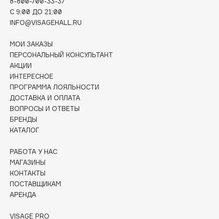
8-800-700-33-37
Deonica
C 9:00 ДО 21:00
Dessange
INFO@VISAGEHALL.RU
Dior
МОИ ЗАКАЗЫ
Divage
ПЕРСОНАЛЬНЫЙ КОНСУЛЬТАНТ
Dolce & Gabbana
АКЦИИ
ИНТЕРЕСНОЕ
Dolomit
ПРОГРАММА ЛОЯЛЬНОСТИ
Dorco
ДОСТАВКА И ОПЛАТА
DP Daily Perfection
ВОПРОСЫ И ОТВЕТЫ
Dr. Vranjes Firenze
БРЕНДЫ
КАТАЛОГ
Dr.Althea
Dr.Ceuracle
РАБОТА У НАС
Dr.Jart+
МАГАЗИНЫ
DSD de Luxe
КОНТАКТЫ
ПОСТАВЩИКАМ
Dyson
АРЕНДА
VISAGE PRO