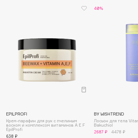
40%
Cadence
Capelli Dorati
Carbon Theory
Carmex
Carolina Herrera
Catrice
Celimax
Cettua
Chupa Chups
Clarette
Clarins
Clarins Precious
НОВИНКА
EPILPROFI
BY WISHTREND
Clinique
Крем-парафин для рук с пчелиным
Лосьон для тела Vita
Clive Christian
воском и комплексом витаминов А Е F
Bakuchiol
EpilProfi
2687 ₽
4478 ₽
Club De Nuit
638 ₽