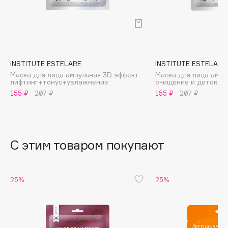
B
Babor
Baffy
Balmain Hair Couture
ЭКСКЛЮЗИВ
INSTITUTE ESTELARE
INSTITUTE ESTELARE
Banderas
Маска для лица ампульная 3D эффект:
Маска для лица ампу
лифтинг+тонус+увлажнение
очищение и детокси
Basicare
155 ₽
207 ₽
155 ₽
207 ₽
Batiste
Beauty Bomb
Beauty Pati
С этим товаром покупают
Beautyblades
НОВИНКА
beautyblender
Bebble
25%
25%
Beverly Hills Polo Club
Biodance
Bioderma