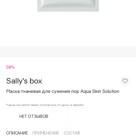
Подарки
Tom Ford
HFC
Для дома
Angiopharm
Техника
KIKO Milano
Estée Lauder
Clarins
0 - 9
50%
Sally's box
100BON
22|11
Маска тканевая для сужения пор Aqua Skin Solution
*Цена на сайте может отличаться от цены в офлайн
A
НЕТ ОТЗЫВОВ
Acqua di Parma
Acque di Italia
ОПИСАНИЕ
ПРИМЕНЕНИЕ
СОСТАВ