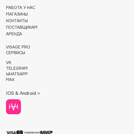
РАБОТА У НАС
Cadence
МАГАЗИНЫ
Capelli Dorati
КОНТАКТЫ
ПОСТАВЩИКАМ
Carbon Theory
АРЕНДА
Carmex
Carolina Herrera
VISAGE PRO
СЕРВИСЫ
Catrice
Celimax
VK
TELEGRAM
Cettua
WHATSAPP
Chupa Chups
MAX
Clarette
IOS & Android >
Clarins
Clarins Precious
НОВИНКА
Clinique
Clive Christian
Club De Nuit