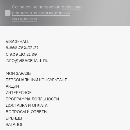
Biomed
Согласен на получение
рассылки
Biorepair
рекламно-информационных
Blanx
материалов
Blistex
BLOME
VISAGEHALL
Boadicea The Victorious
8-800-700-33-37
Bobbi Brown
C 9:00 ДО 21:00
BOOMSHOP
INFO@VISAGEHALL.RU
BORK
МОИ ЗАКАЗЫ
Brunello Cucinelli
ПЕРСОНАЛЬНЫЙ КОНСУЛЬТАНТ
Bvlgari
АКЦИИ
by TERRY
ИНТЕРЕСНОЕ
BY WISHTREND
ПРОГРАММА ЛОЯЛЬНОСТИ
ДОСТАВКА И ОПЛАТА
Byredo
ВОПРОСЫ И ОТВЕТЫ
БРЕНДЫ
КАТАЛОГ
C