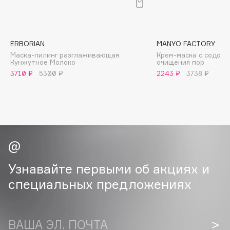
B
Babor
Baffy
ERBORIAN
MANYO FACTORY
Маска-пилинг разглаживающая
Крем-маска с содой 
Balmain Hair Couture
ЭКСКЛЮЗИВ
Кунжутное Молоко
очищения пор
Banderas
3710 ₽
5300 ₽
2243 ₽
3738 ₽
Basicare
Batiste
Beauty Bomb
Beauty Pati
Beautyblades
НОВИНКА
beautyblender
Узнавайте первыми об акциях и
Bebble
специальных предложениях
Beverly Hills Polo Club
Biodance
Bioderma
ВАША ЭЛ. ПОЧТА