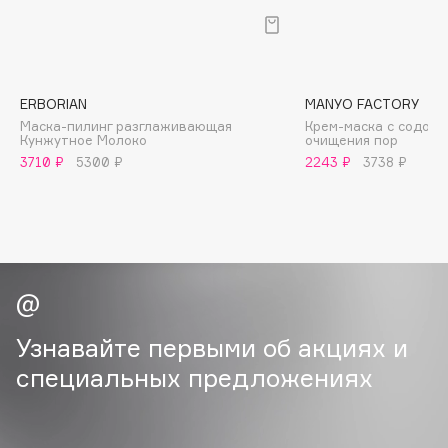
B
Babor
Baffy
ERBORIAN
MANYO FACTORY
Balmain Hair Couture
ЭКСКЛЮЗИВ
Маска-пилинг разглаживающая
Крем-маска с содой 
Кунжутное Молоко
очищения пор
Banderas
3710 ₽
5300 ₽
2243 ₽
3738 ₽
Basicare
Batiste
Beauty Bomb
Beauty Pati
Beautyblades
НОВИНКА
beautyblender
Узнавайте первыми об акциях и
Bebble
Beverly Hills Polo Club
специальных предложениях
Biodance
Bioderma