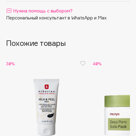
Apagard
Нужна помощь с выбором?
Aravia Professional
Персональный консультант в WhatsApp и Max
Arcadia
Archetype
Похожие товары
Architect Demidoff
ARIVE MAKEUP
Art&Fact
30%
40%
Art-Visage
Artdeco
Astra
Atelier Rebul
Augustinus Bader
Aveda
Avene