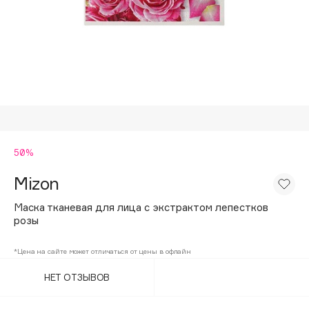
Подарки
Tom Ford
HFC
Для дома
Angiopharm
Техника
KIKO Milano
Estée Lauder
Clarins
0 - 9
50%
Mizon
100BON
22|11
Маска тканевая для лица с экстрактом лепестков
розы
A
*Цена на сайте может отличаться от цены в офлайн
НЕТ ОТЗЫВОВ
Acqua di Parma
Acque di Italia