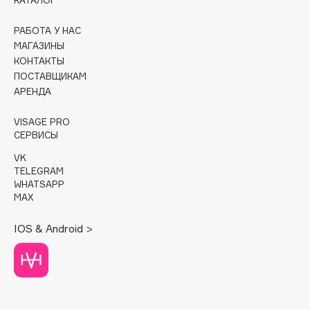
КАТАЛОГ
Cadence
РАБОТА У НАС
Capelli Dorati
МАГАЗИНЫ
КОНТАКТЫ
Carbon Theory
ПОСТАВЩИКАМ
Carmex
АРЕНДА
Carolina Herrera
VISAGE PRO
Catrice
СЕРВИСЫ
Celimax
VK
Cettua
TELEGRAM
Chupa Chups
WHATSAPP
MAX
Clarette
Clarins
IOS & Android >
Clarins Precious
НОВИНКА
Clinique
Clive Christian
Club De Nuit