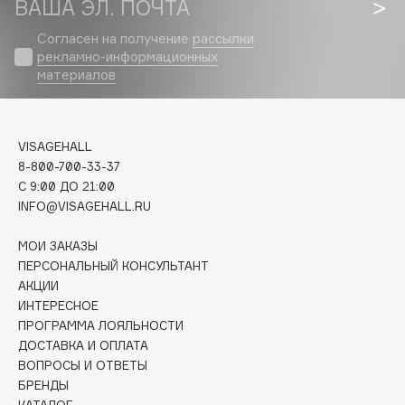
ВАША ЭЛ. ПОЧТА
Biomed
Biorepair
Согласен на получение
рассылки
Blanx
рекламно-информационных
материалов
Blistex
BLOME
Boadicea The Victorious
VISAGEHALL
Bobbi Brown
8-800-700-33-37
BOOMSHOP
C 9:00 ДО 21:00
INFO@VISAGEHALL.RU
BORK
Brunello Cucinelli
МОИ ЗАКАЗЫ
Bvlgari
ПЕРСОНАЛЬНЫЙ КОНСУЛЬТАНТ
by TERRY
АКЦИИ
ИНТЕРЕСНОЕ
BY WISHTREND
ПРОГРАММА ЛОЯЛЬНОСТИ
Byredo
ДОСТАВКА И ОПЛАТА
ВОПРОСЫ И ОТВЕТЫ
БРЕНДЫ
C