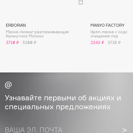
B
Babor
Baffy
ERBORIAN
MANYO FACTORY
Маска-пилинг разглаживающая
Крем-маска с содой 
Balmain Hair Couture
ЭКСКЛЮЗИВ
Кунжутное Молоко
очищения пор
Banderas
3710 ₽
5300 ₽
2243 ₽
3738 ₽
Basicare
Batiste
Beauty Bomb
Beauty Pati
Beautyblades
НОВИНКА
beautyblender
Узнавайте первыми об акциях и
Bebble
специальных предложениях
Beverly Hills Polo Club
Biodance
Bioderma
ВАША ЭЛ. ПОЧТА