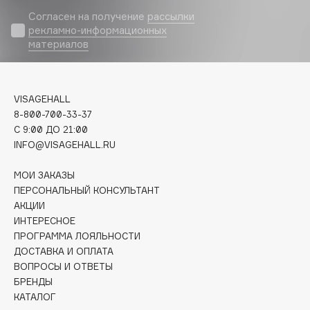
Biomed
Согласен на получение
рассылки
Biorepair
рекламно-информационных
Blanx
материалов
Blistex
BLOME
VISAGEHALL
Boadicea The Victorious
8-800-700-33-37
Bobbi Brown
C 9:00 ДО 21:00
BOOMSHOP
INFO@VISAGEHALL.RU
BORK
МОИ ЗАКАЗЫ
Brunello Cucinelli
ПЕРСОНАЛЬНЫЙ КОНСУЛЬТАНТ
Bvlgari
АКЦИИ
by TERRY
ИНТЕРЕСНОЕ
BY WISHTREND
ПРОГРАММА ЛОЯЛЬНОСТИ
ДОСТАВКА И ОПЛАТА
Byredo
ВОПРОСЫ И ОТВЕТЫ
БРЕНДЫ
КАТАЛОГ
C