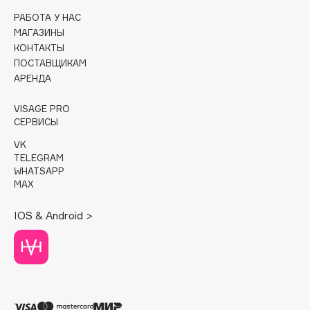
РАБОТА У НАС
Cadence
МАГАЗИНЫ
Capelli Dorati
КОНТАКТЫ
ПОСТАВЩИКАМ
Carbon Theory
АРЕНДА
Carmex
Carolina Herrera
VISAGE PRO
СЕРВИСЫ
Catrice
Celimax
VK
TELEGRAM
Cettua
WHATSAPP
Chupa Chups
MAX
Clarette
IOS & Android >
Clarins
Clarins Precious
НОВИНКА
Clinique
Clive Christian
Club De Nuit