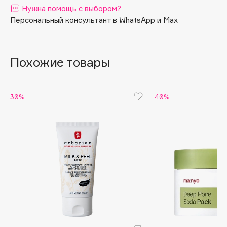
Нужна помощь с выбором?
Apagard
Персональный консультант в WhatsApp и Max
Aravia Professional
Arcadia
Archetype
Похожие товары
Architect Demidoff
ARIVE MAKEUP
30%
40%
Art&Fact
Art-Visage
Artdeco
Astra
Atelier Rebul
Augustinus Bader
Aveda
Avene