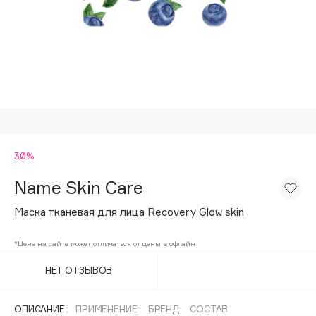
Подарки
Tom Ford
HFC
Для дома
Angiopharm
Техника
KIKO Milano
Estée Lauder
Clarins
0 - 9
30%
Name Skin Care
100BON
22|11
Маска тканевая для лица Recovery Glow skin
*Цена на сайте может отличаться от цены в офлайн
A
НЕТ ОТЗЫВОВ
Acqua di Parma
Acque di Italia
ОПИСАНИЕ
ПРИМЕНЕНИЕ
БРЕНД
СОСТАВ