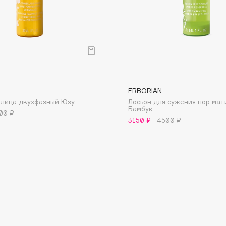
Dr.Althea
Dr.Ceuracle
Dr.Jart+
DSD de Luxe
Dyson
ERBORIAN
 лица двухфазный Юзу
Лосьон для сужения пор ма
Бамбук
00 ₽
3150 ₽
4500 ₽
Estée Lauder
Etat Pur
Etude House
Etude organix