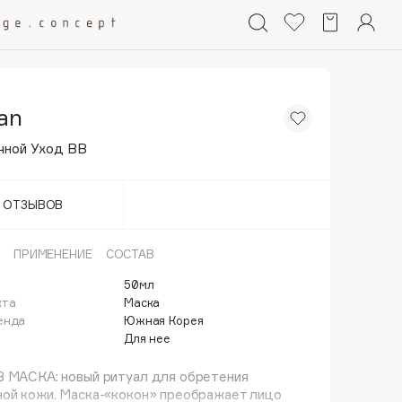
an
чной Уход BB
Т ОТЗЫВОВ
ПРИМЕНЕНИЕ
СОСТАВ
50мл
кта
Маска
енда
Южная Корея
Для нее
В МАСКА: новый ритуал для обретения
ной кожи. Маска-«кокон» преображает лицо