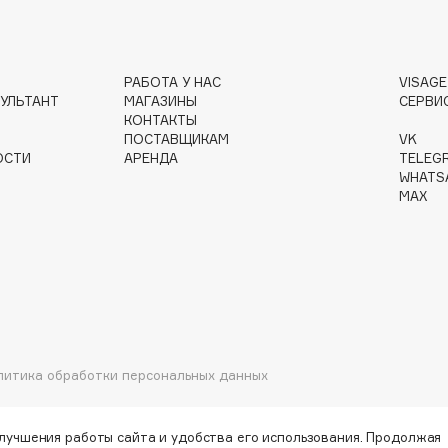
РАБОТА У НАС
VISAG
УЛЬТАНТ
МАГАЗИНЫ
СЕРВИ
Institute Estelare
КОНТАКТЫ
ПОСТАВЩИКАМ
VK
Instytutum
ОСТИ
АРЕНДА
TELEG
invisibobble
WHATS
MAX
IS Clinical
Jo Malone London
литика обработки персональных данных
Juliette Has A Gun
Juvena
улучшения работы сайта и удобства его использования. Продолжая