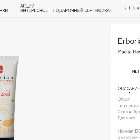
АКЦИИ
НКИ
ИНТЕРЕСНОЕ
ПОДАРОЧНЫЙ СЕРТИФИКАТ
Erbori
P
Q
R
S
T
U
V
W
Y
Z
А - Я
Маска Но
НЕ
ОПИСАНИЕ
Angiopharm
KIKO Milano
Объем
Тип проду
Estée Lauder
Страна бр
Clarins
Для кого
Ночная В
безупреч