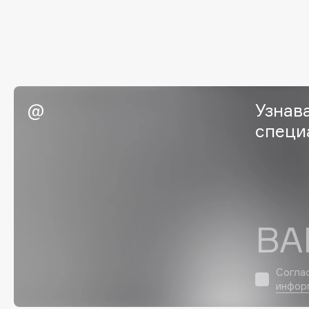
G
Garnier
Giardino Magico
Gecko
Gillette
Geltek
Givenchy
Узнав
Genosys
Global Keratin
ЭКСКЛЮЗИВ
специ
Global White
Geomar
H
ВА
Hadat Cosmetics
HELIBEAUTY
Hamis
Hempz
Согла
Hapica
HFC
инфор