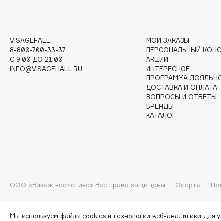
I
VISAGEHALL
МОИ ЗАКАЗЫ
8-800-700-33-37
ПЕРСОНАЛЬНЫЙ КОНС
I Love My Hair
INGLOT
C 9:00 ДО 21:00
АКЦИИ
INFO@VISAGEHALL.RU
ИНТЕРЕСНОЕ
Iceberg
Initio
ПРОГРАММА ЛОЯЛЬН
Icon Skin
Insight Professional
ДОСТАВКА И ОПЛАТА
ВОПРОСЫ И ОТВЕТЫ
Influence Beauty
Institut Esthederm
БРЕНДЫ
КАТАЛОГ
J
James Read
Janeke
ООО «Визаж косметикс» Все права защищены
Оферта
По
Jan Marini
Jimmy Choo
ЭКСКЛЮЗИВ
JMsolution
Jane Iredale
Мы используем файлы cookies и технологии веб-аналитики для 