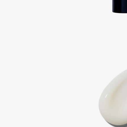
Подарки
0 - 9
Для дома
100BON
22|11
Техника
A
Acqua di Parma
Amina Daudova Brushes
Acque di Italia
Amouage
Adele for you
Amuleto Di Casa
Advante
Angiopharm
ЭКСКЛЮЗИВ
ЭКСКЛЮЗИВ
Aesop
Annbeauty
Age Stop
Anua
ЭКСКЛЮЗИВ
Apadent
AHFA Cosmetics
Apagard
Ajmal