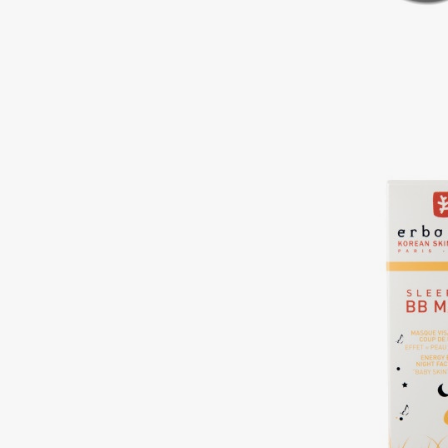
Aravia Professional
Alix Avien
Arcadia
Allies of Skin
Archetype
AMAN
B
Babor
beautyblender
Baffy
Bebble
Balmain Hair Couture
Beverly Hills Polo Club
ЭКСКЛЮЗИВ
Biodance
Banderas
Bioderma
Basicare
Biomed
Batiste
Biorepair
Beauty Bomb
Blanx
Beauty Pati
Blistex
Beautyblades
НОВИНКА