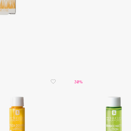
Consly
Corimo
CosRX
Cottolina
Crescina
30%
Cunzite
Curaprox