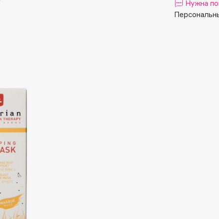
Aveda
Нужна по
Персональны
Avene
Boadicea The Victorious
Bobbi Brown
BOOMSHOP
BORK
Brunello Cucinelli
Bvlgari
by TERRY
BY WISHTREND
Byredo