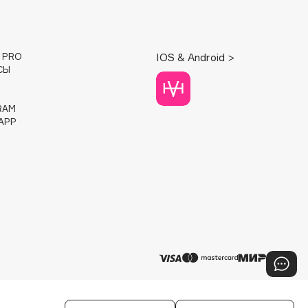
E PRO
IOS & Android >
СЫ
RAM
APP