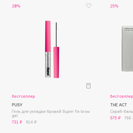
20%
25%
EGIA
EpilProfi
Eigshow
Erborian
Elemis
Essence
Elian Russia
Essential Parfums Paris
Elie Saab
Estrâde
F
FANE
Flipper
Farmstay
FLOEMA
бестселлер
бестселле
Felce Azzurra
Floraïku
PUSY
THE ACT
Fillerina
Forlle'd
ЭКСКЛЮЗИВ
Гель для укладки бровей Super fix brow
Скраб-баль
gel
Fiona Franchimon
575 ₽
766 
731 ₽
914 ₽