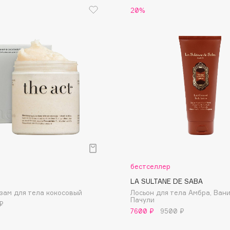
20%
Eva Mosaic
Ex Nihilo
EXOARI L
Fragrance Du Bois
Frederic Malle
р
бестселлер
Frudia
LA SULTANE DE SABA
Funny Organix
зам для тела кокосовый
Лосьон для тела Амбра, Вани
Пачули
₽
7600 ₽
9500 ₽