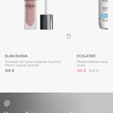
Biomed
Biorepair
Blanx
Blistex
BLOME
Boadicea The Victorious
Bobbi Brown
BOOMSHOP
ELIAN RUSSIA
ECOLATIER
BORK
Помада матовая жидкая Superior
Мицеллярная вода д
Brunello Cucinelli
Matte Liquid Lipstick
кожи
925 ₽
251 ₽
334 ₽
Bvlgari
by TERRY
BY WISHTREND
Byredo
C