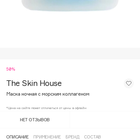
Подарки
Tom Ford
HFC
Для дома
Angiopharm
Техника
KIKO Milano
Estée Lauder
Clarins
0 - 9
50%
The Skin House
100BON
22|11
Маска ночная с морским коллагеном
*Цена на сайте может отличаться от цены в офлайн
A
НЕТ ОТЗЫВОВ
Acqua di Parma
Acque di Italia
ОПИСАНИЕ
ПРИМЕНЕНИЕ
БРЕНД
СОСТАВ