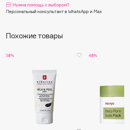
Нужна помощь с выбором?
Apagard
Персональный консультант в WhatsApp и Max
Aravia Professional
Arcadia
Archetype
Похожие товары
Architect Demidoff
ARIVE MAKEUP
30%
40%
Art&Fact
Art-Visage
Artdeco
Astra
Atelier Rebul
Augustinus Bader
Aveda
Avene