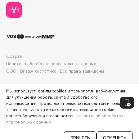
Deonica
Dessange
Dior
Divage
Dolce & Gabbana
Dolomit
Оферта
Dorco
Политика обработки персональных данных
DP Daily Perfection
ООО «Визаж косметикс» Все права защищены
Dr. Vranjes Firenze
Dr.Althea
Мы используем файлы cookies и технологии веб-аналитики
Dr.Ceuracle
для улучшения работы сайта и удобства его
Dr.Jart+
использования. Продолжая пользоваться сайтом и нажимая
DSD de Luxe
«Принять», вы подтверждаете использование cookies
вашего браузера и соглашаетесь
с политикой обработки
Dyson
персональных данных.
СООБЩИТЬ О ПОСТУПЛЕНИИ
1810 ₽
ПРИНЯТЬ
ОТМЕНИТЬ