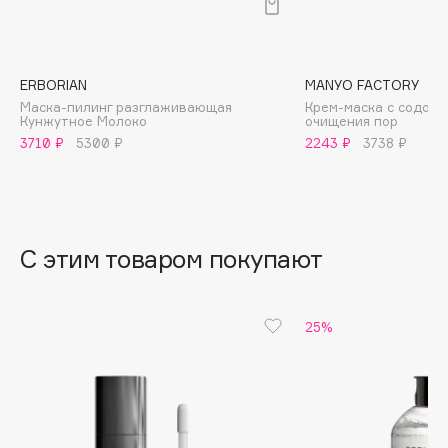
B
Babor
Baffy
ERBORIAN
MANYO FACTORY
Маска-пилинг разглаживающая
Крем-маска с содой 
Balmain Hair Couture
ЭКСКЛЮЗИВ
Кунжутное Молоко
очищения пор
Banderas
3710 ₽
5300 ₽
2243 ₽
3738 ₽
Basicare
Batiste
Beauty Bomb
С этим товаром покупают
Beauty Pati
Beautyblades
НОВИНКА
beautyblender
25%
Bebble
Beverly Hills Polo Club
Biodance
Bioderma