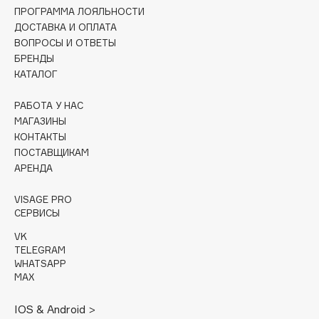
Collagenina
ПРОГРАММА ЛОЯЛЬНОСТИ
ДОСТАВКА И ОПЛАТА
Consly
ВОПРОСЫ И ОТВЕТЫ
Corimo
БРЕНДЫ
CosRX
КАТАЛОГ
Cottolina
РАБОТА У НАС
Crescina
МАГАЗИНЫ
Cunzite
КОНТАКТЫ
Curaprox
ПОСТАВЩИКАМ
АРЕНДА
D
VISAGE PRO
СЕРВИСЫ
d'Alba
VK
TELEGRAM
DABO
WHATSAPP
DARLING*
MAX
Darphin
IOS & Android >
Davines