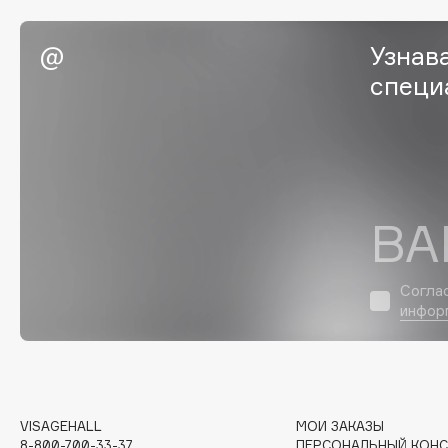
EGIA
EpilProfi
Узнав
Eigshow
Erborian
специ
Elemis
Essence
Elian Russia
Essential Parfums Paris
Elie Saab
Estrâde
ВА
F
FANE
Flipper
Согла
инфор
Farmstay
FLOEMA
Felce Azzurra
Floraïku
Fillerina
Forlle'd
ЭКСКЛЮЗИВ
Fiona Franchimon
VISAGEHALL
МОИ ЗАКАЗЫ
8-800-700-33-37
ПЕРСОНАЛЬНЫЙ КОНС