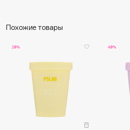
Aravia Professional
Alix Avien
Arcadia
Allies of Skin
Archetype
AMAN
Похожие товары
B
20%
40%
Babor
beautyblender
Baffy
Bebble
Balmain Hair Couture
Beverly Hills Polo Club
ЭКСКЛЮЗИВ
Biodance
Banderas
Bioderma
Basicare
Biomed
Batiste
Biorepair
Beauty Bomb
Blanx
Beauty Pati
Blistex
Beautyblades
НОВИНКА