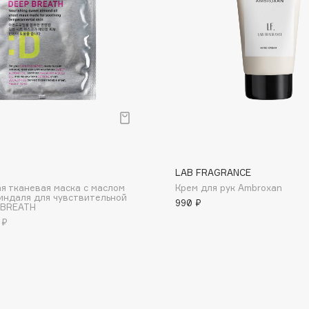
Dr.Althea
Dr.Ceuracle
Dr.Jart+
DSD de Luxe
Dyson
LAB FRAGRANCE
я тканевая маска с маслом
Крем для рук Ambroxan
индаля для чувствительной
990 ₽
 BREATH
 ₽
Estée Lauder
Etat Pur
Etude House
Etude organix