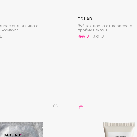
PS.LAB
я маска для лица с
Зубная паста от кариеса с
 жемчуга
пробиотиками
 ₽
305 ₽
381 ₽
Consly
Corimo
CosRX
Cottolina
Crescina
Cunzite
Curaprox