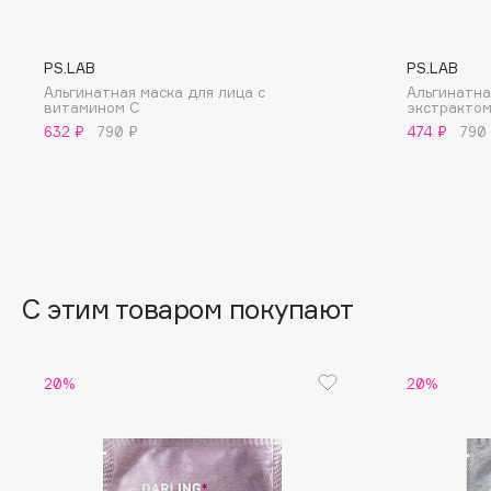
BLOME
PS.LAB
PS.LAB
Альгинатная маска для лица с
Альгинатна
витамином С
экстрактом
C
632 ₽
790 ₽
474 ₽
790
Cadence
Chupa Chups
Capelli Dorati
Clarette
Carbon Theory
Clarins
Carmex
Clarins Precious
Carolina Herrera
Clinique
С этим товаром покупают
Catrice
Clive Christian
Celimax
Club De Nuit
20%
20%
Cettua
Collagenina