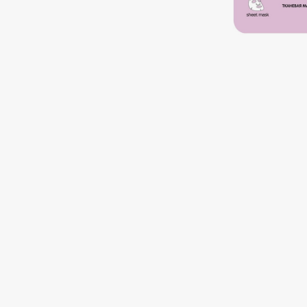
Подарки
0 - 9
Для дома
100BON
22|11
Техника
A
Acqua di Parma
Amina Daudova Brushes
Acque di Italia
Amouage
Adele for you
Amuleto Di Casa
Advante
Angiopharm
ЭКСКЛЮЗИВ
ЭКСКЛЮЗИВ
Aesop
Annbeauty
Age Stop
Anua
ЭКСКЛЮЗИВ
Apadent
AHFA Cosmetics
Apagard
Ajmal