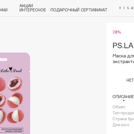
АКЦИИ
НКИ
ИНТЕРЕСНОЕ
ПОДАРОЧНЫЙ СЕРТИФИКАТ
20%
P
Q
R
S
T
U
V
W
Y
Z
А - Я
PS.LA
Маска дл
экстракт
НЕ
Angiopharm
KIKO Milano
ОПИСАНИЕ
Estée Lauder
Объем
Clarins
Тип проду
Страна бр
Для кого