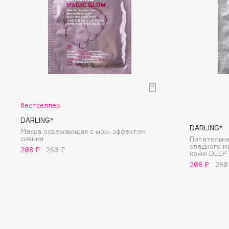
D
d'Alba
Dior
DABO
Divage
DARLING*
Dolce & Gabbana
Darphin
Dolomit
Davines
Dorco
Deonica
DP Daily Perfection
бестселлер
Dessange
Dr. Vranjes Firenze
DARLING*
DARLING*
Маска освежающая с wow-эффектом
cияния
Питательна
сладкого м
208 ₽
260 ₽
кожи DEEP
E
208 ₽
260
Eat My
Ella Bartsueva Brushes
Ecolatier
EMBRACE Haircare
Ecotools
Emmanuelle Jane
EGG
Enough