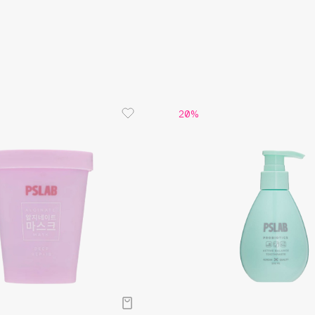
Aveda
Avene
20%
Boadicea The Victorious
Bobbi Brown
BOOMSHOP
BORK
Brunello Cucinelli
Bvlgari
by TERRY
BY WISHTREND
Byredo