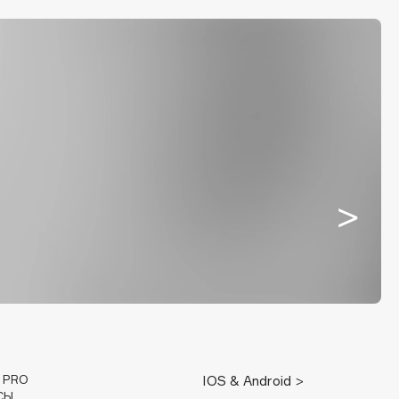
E PRO
IOS & Android >
СЫ