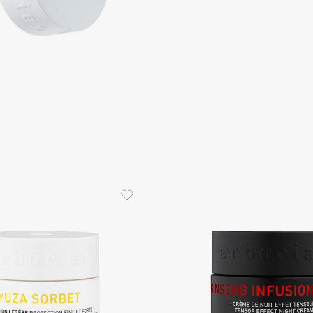
Consly
Corimo
CosRX
Cottolina
Crescina
Cunzite
Curaprox