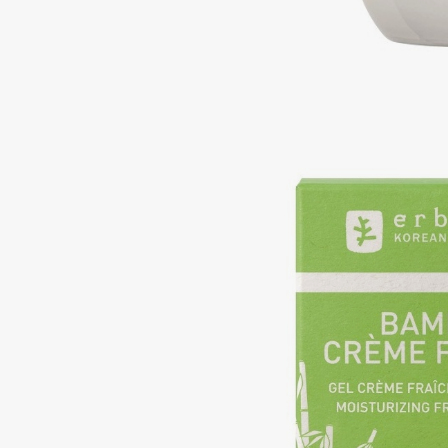
Подарки
0 - 9
Для дома
100BON
22|11
Техника
A
Acqua di Parma
Amina Daudova Brushes
Acque di Italia
Amouage
Adele for you
Amuleto Di Casa
Advante
Angiopharm
ЭКСКЛЮЗИВ
ЭКСКЛЮЗИВ
Aesop
Annbeauty
Age Stop
Anua
ЭКСКЛЮЗИВ
Apadent
AHFA Cosmetics
Apagard
Ajmal