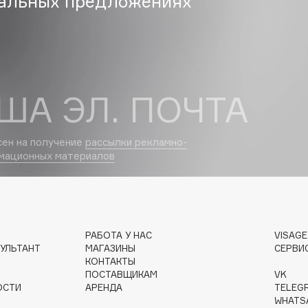
альных предложениях
Etude organix
Eva Mosaic
Ex Nihilo
EXOARI L
ША ЭЛ. ПОЧТА
сен на получение
рассылки рекламно-
мационных материалов
Fragrance Du Bois
Frederic Malle
Frudia
РАБОТА У НАС
VISAG
Funny Organix
УЛЬТАНТ
МАГАЗИНЫ
СЕРВИ
КОНТАКТЫ
ПОСТАВЩИКАМ
VK
ОСТИ
АРЕНДА
TELEG
WHATS