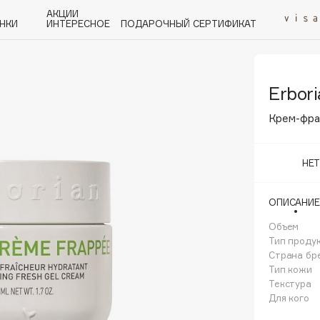
АКЦИИ
НКИ
ИНТЕРЕСНОЕ
ПОДАРОЧНЫЙ СЕРТИФИКАТ
Erbori
P
Q
R
S
T
U
V
W
Y
Z
А - Я
Крем-фра
НЕ
ОПИСАНИЕ
Angiopharm
KIKO Milano
Объем
Тип проду
Estée Lauder
Страна бр
Clarins
Тип кожи
Текстура
Для кого