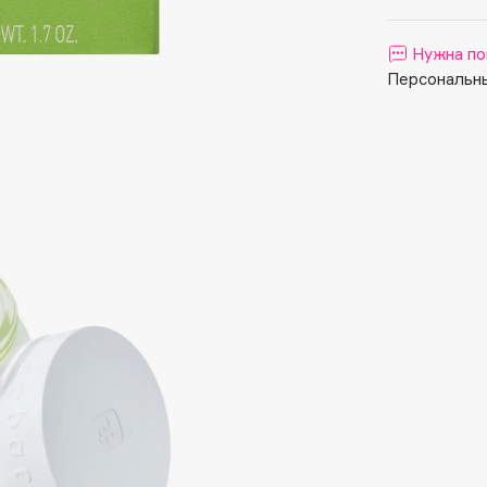
Aveda
Avene
Нужна по
Персональны
Boadicea The Victorious
Bobbi Brown
BOOMSHOP
BORK
Brunello Cucinelli
Bvlgari
by TERRY
BY WISHTREND
Byredo