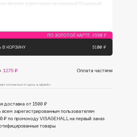
Финал лета
рем-фраппе дарит коже мгновенный бодрящий
Парфюм для тебя
рем обладает тающей текстурой, при контакте
1 АВГ - 31 АВГ
5 АВГ - 9 АВГ
разу дарит ей заряд свежести и увлажнения.
 выглядит более свежей, мягкой и гладкой
ле применения.
ПО ЗОЛОТОЙ КАРТЕ:
4590 ₽
 В КОРЗИНУ
5100 ₽
×
1275 ₽
Оплата частями
жет отличаться от цены в офлайн
я доставка от 1500 ₽
 всем зарегистрированным пользователям
0 ₽ по промокоду VISAGEHALL на первый заказ
ртифицированные товары