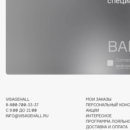
специ
Eigshow
EpilProfi
Elemis
Erborian
Elian Russia
Essence
Elie Saab
Essential Parfums Paris
ВА
Согла
F
инфор
FANE
Flipper
Farmstay
FLOEMA
Felce Azzurra
Floraïku
VISAGEHALL
МОИ ЗАКАЗЫ
Fillerina
Forlle'd
ЭКСКЛЮЗИВ
8-800-700-33-37
ПЕРСОНАЛЬНЫЙ КОНС
Fiona Franchimon
C 9:00 ДО 21:00
АКЦИИ
INFO@VISAGEHALL.RU
ИНТЕРЕСНОЕ
ПРОГРАММА ЛОЯЛЬН
ДОСТАВКА И ОПЛАТА