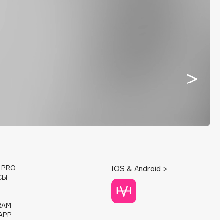
E PRO
IOS & Android >
СЫ
RAM
APP