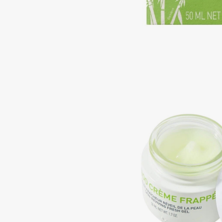
Aravia Professional
Alix Avien
Arcadia
Allies of Skin
Archetype
AMAN
B
Babor
beautyblender
Baffy
Bebble
Balmain Hair Couture
Beverly Hills Polo Club
ЭКСКЛЮЗИВ
Biodance
Banderas
Bioderma
Basicare
Biomed
Batiste
Biorepair
Beauty Bomb
Blanx
Beauty Pati
Blistex
Beautyblades
НОВИНКА