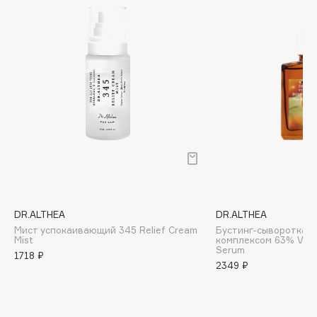
Biomed
Biorepair
Blanx
Blistex
BLOME
Boadicea The Victorious
Bobbi Brown
BOOMSHOP
BORK
Brunello Cucinelli
Bvlgari
DR.ALTHEA
DR.ALTHEA
by TERRY
Мист успокаивающий 345 Relief Cream
Бустинг-сыворотка 
Mist
комплексом 63% Vita
BY WISHTREND
Serum
1718 ₽
Byredo
2349 ₽
C