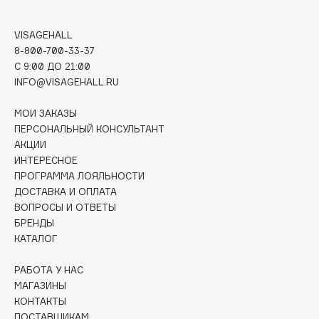
Deonica
Dessange
VISAGEHALL
Dior
8-800-700-33-37
C 9:00 ДО 21:00
Divage
INFO@VISAGEHALL.RU
Dolce & Gabbana
Dolomit
МОИ ЗАКАЗЫ
ПЕРСОНАЛЬНЫЙ КОНСУЛЬТАНТ
Dorco
АКЦИИ
DP Daily Perfection
ИНТЕРЕСНОЕ
Dr. Vranjes Firenze
ПРОГРАММА ЛОЯЛЬНОСТИ
Dr.Althea
ДОСТАВКА И ОПЛАТА
ВОПРОСЫ И ОТВЕТЫ
Dr.Ceuracle
БРЕНДЫ
Dr.Jart+
КАТАЛОГ
DSD de Luxe
Dyson
РАБОТА У НАС
МАГАЗИНЫ
КОНТАКТЫ
ПОСТАВЩИКАМ