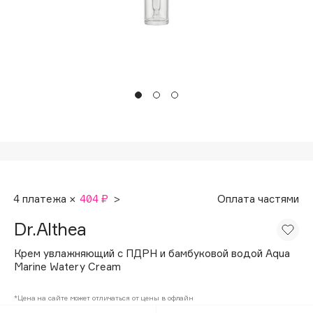
Подарки
Tom Ford
HFC
Для дома
Angiopharm
Техника
KIKO Milano
Estée Lauder
Clarins
0 - 9
100BON
4 платежа ×
404 ₽
>
Оплата частями
22|11
Dr.Althea
A
Крем увлажняющий с ПДРН и бамбуковой водой Aqua
Marine Watery Cream
Acqua di Parma
*Цена на сайте может отличаться от цены в офлайн
Acque di Italia