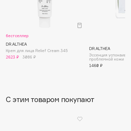
B
Babor
Baffy
Balmain Hair Couture
ЭКСКЛЮЗИВ
бестселлер
Banderas
DR.ALTHEA
DR.ALTHEA
Basicare
Крем для лица Relief Cream 345
Эссенция успокаива
2623 ₽
3086 ₽
Batiste
проблемной кожи Skin
1460 ₽
Beauty Bomb
Beauty Pati
Beautyblades
НОВИНКА
beautyblender
С этим товаром покупают
Bebble
Beverly Hills Polo Club
Biodance
Bioderma