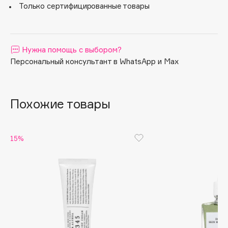
Только сертифицированные товары
оставляет липкости.
Apagard
Aravia Professional
Arcadia
Нужна помощь с выбором?
Archetype
Персональный консультант в WhatsApp и Max
Architect Demidoff
ARIVE MAKEUP
Art&Fact
Похожие товары
Art-Visage
Artdeco
15%
Astra
Atelier Rebul
Augustinus Bader
Aveda
Avene