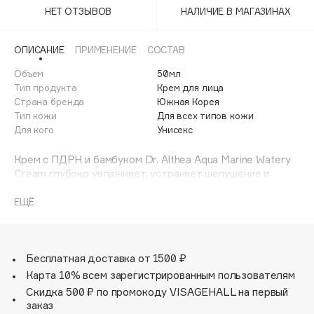
Adele for you
НЕТ ОТЗЫВОВ
НАЛИЧИЕ В МАГАЗИНАХ
Финал лета
Advante
ЭКСКЛЮЗИВ
1 АВГ - 31 АВГ
ОПИСАНИЕ
ПРИМЕНЕНИЕ
СОСТАВ
Aesop
Age Stop
Объем
50мл
ЭКСКЛЮЗИВ
Тип продукта
Крем для лица
AHFA Cosmetics
Страна бренда
Южная Корея
Ajmal
Тип кожи
Для всех типов кожи
Для кого
Унисекс
Alix Avien
Allies of Skin
Крем с ПДРН и бамбуком Dr. Althea Aqua Marine Watery
AMAN
Cream глубоко увлажняет, устраняет шелушение и
стянутость, предотвращает обезвоженность.
Amina Daudova Brushes
Оказывает успокаивающее действие и способствует
ЕЩЁ
Amouage
заживлению воспаления, снимает покраснение и зуд.
Нормализует гидролипидный баланс и уменьшает
Amuleto Di Casa
отёчность.
Angiopharm
ЭКСКЛЮЗИВ
Основу средства составляет 70% гидролата бамбука,
Бесплатная доставка от 1500 ₽
который богат аминокислотами. Он укрепляет стенки
Annbeauty
Карта 10% всем зарегистрированным пользователям
капилляров, сокращает выраженность сосудистой
Anua
Скидка 500 ₽ по промокоду VISAGEHALL на первый
сетки и снижает проницаемость тканей.
заказ
Apadent
Обладает лёгкой текстурой, быстро впитывается и не