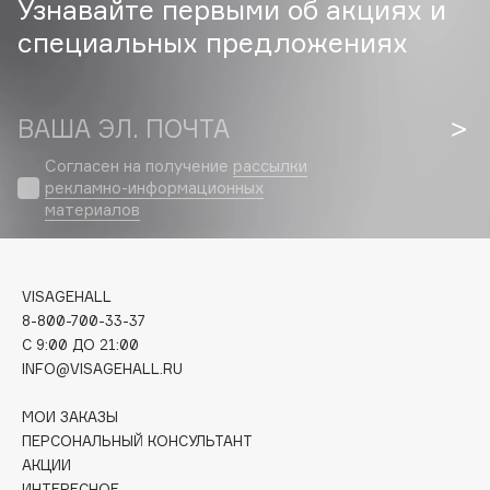
Узнавайте первыми об акциях и
специальных предложениях
Cadence
Capelli Dorati
Carbon Theory
ВАША ЭЛ. ПОЧТА
Carmex
Carolina Herrera
Согласен на получение
рассылки
рекламно-информационных
Catrice
материалов
Celimax
Cettua
Chupa Chups
VISAGEHALL
Clarette
8-800-700-33-37
C 9:00 ДО 21:00
Clarins
INFO@VISAGEHALL.RU
Clarins Precious
НОВИНКА
Clinique
МОИ ЗАКАЗЫ
ПЕРСОНАЛЬНЫЙ КОНСУЛЬТАНТ
Clive Christian
АКЦИИ
Club De Nuit
ИНТЕРЕСНОЕ