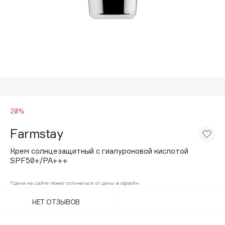
Подарки
Tom Ford
HFC
Для дома
Angiopharm
Техника
KIKO Milano
Estée Lauder
Clarins
0 - 9
20%
Farmstay
100BON
22|11
Крем солнцезащитный с гиалуроновой кислотой
SPF50+/PA+++
A
*Цена на сайте может отличаться от цены в офлайн
НЕТ ОТЗЫВОВ
Acqua di Parma
Acque di Italia