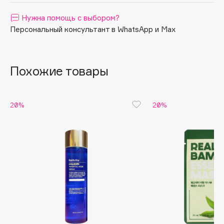
Apagard
Нужна помощь с выбором?
Aravia Professional
Персональный консультант в WhatsApp и Max
Arcadia
Archetype
Похожие товары
Architect Demidoff
ARIVE MAKEUP
Art&Fact
20%
20%
Art-Visage
Artdeco
Astra
Atelier Rebul
Augustinus Bader
Aveda
Avene