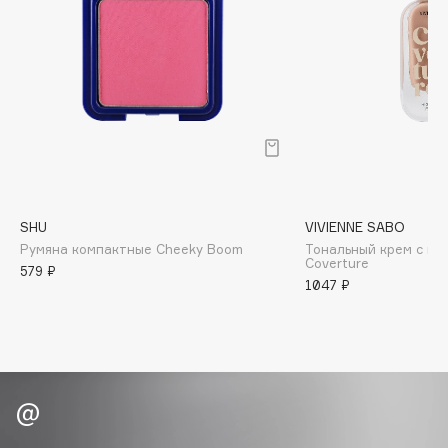
Biomed
Biorepair
Blanx
Blistex
BLOME
Boadicea The Victorious
Bobbi Brown
BOOMSHOP
SHU
VIVIENNE SABO
BORK
Румяна компактные Cheeky Boom
Тональный крем с п
Brunello Cucinelli
Coverture
579 ₽
1047 ₽
Bvlgari
by TERRY
BY WISHTREND
Byredo
C