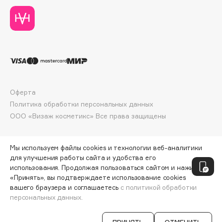
Deonica
Dessange
Dior
Divage
Dolce & Gabbana
Dolomit
Dorco
Оферта
Политика обработки персональных данных
DP Daily Perfection
ООО «Визаж косметикс» Все права защищены
Dr. Vranjes Firenze
Dr.Althea
Dr.Ceuracle
Мы используем файлы cookies и технологии веб-аналитики
для улучшения работы сайта и удобства его
Dr.Jart+
использования. Продолжая пользоваться сайтом и нажимая
DSD de Luxe
«Принять», вы подтверждаете использование cookies
вашего браузера и соглашаетесь
с политикой обработки
Dyson
персональных данных.
СООБЩИТЬ О ПОСТУПЛЕНИИ
1140 ₽