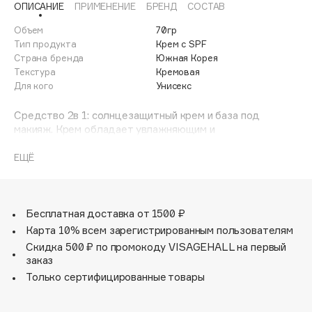
ОПИСАНИЕ
ПРИМЕНЕНИЕ
БРЕНД
СОСТАВ
Adele for you
Финал лета
Advante
Объем
70гр
ЭКСКЛЮЗИВ
Тип продукта
Крем с SPF
1 АВГ - 31 АВГ
Aesop
Страна бренда
Южная Корея
Age Stop
Текстура
Кремовая
ЭКСКЛЮЗИВ
Для кого
Унисекс
AHFA Cosmetics
Ajmal
Средство 2в 1: солнцезащитный крем и база под
макияж. Крем обладает увлажняющим и
Alix Avien
антивозрастным эффектами. База под макияж
Allies of Skin
выравнивает тон кожи и смягчает. Физические фильтры
ЕЩЁ
AMAN
защищают от солнечных лучей А и В, гиалуроновая
кислота увлажняет и освежает кожу. Аденозин и
Amina Daudova Brushes
экстракты гамамелиса, семян камелии, центеллы
Amouage
азитской и розы обеспечивают антивозрастной эффект.
Бесплатная доставка от 1500 ₽
Amuleto Di Casa
Карта 10% всем зарегистрированным пользователям
Скидка 500 ₽ по промокоду VISAGEHALL на первый
Angiopharm
ЭКСКЛЮЗИВ
заказ
Annbeauty
Только сертифицированные товары
Anua
Apadent