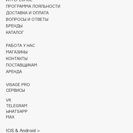
Collagenina
ПРОГРАММА ЛОЯЛЬНОСТИ
Consly
ДОСТАВКА И ОПЛАТА
ВОПРОСЫ И ОТВЕТЫ
Corimo
БРЕНДЫ
CosRX
КАТАЛОГ
Cottolina
Crescina
РАБОТА У НАС
МАГАЗИНЫ
Cunzite
КОНТАКТЫ
Curaprox
ПОСТАВЩИКАМ
АРЕНДА
D
VISAGE PRO
СЕРВИСЫ
d'Alba
VK
DABO
TELEGRAM
WHATSAPP
DARLING*
MAX
Darphin
Davines
IOS & Android >