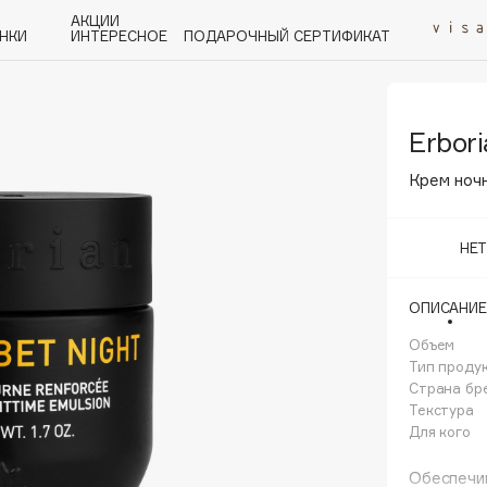
АКЦИИ
НКИ
ИНТЕРЕСНОЕ
ПОДАРОЧНЫЙ СЕРТИФИКАТ
Erbori
P
Q
R
S
T
U
V
W
Y
Z
А - Я
Крем ноч
НЕ
ОПИСАНИЕ
Angiopharm
KIKO Milano
Объем
Тип проду
Estée Lauder
Страна бр
Clarins
Текстура
Для кого
Обеспечив