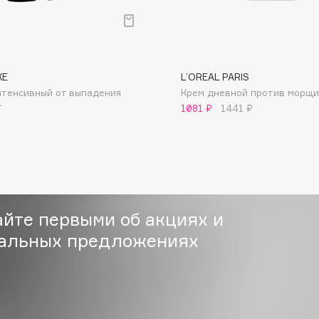
XE
L’OREAL PARIS
Institute Estelare
нтенсивный от выпадения
Крем дневной против морщин 
Instytutum
1
1081 ₽
1441 ₽
invisibobble
IS Clinical
айте первыми об акциях и
альных предложениях
Jo Malone London
Juliette Has A Gun
Juvena