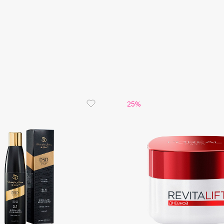
Gourmandise
Grace Day
Guerlain
Guess
25%
Holika Holika
Holly Polly
Holy Land