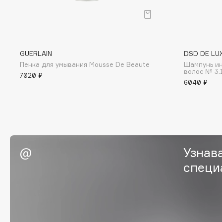
I
GUERLAIN
DSD DE LU
I Love My Hair
INGLOT
Пенка для умывания Mousse De Beaute
Шампунь и
Iceberg
Initio
волос № 3.
7020 ₽
6040 ₽
Icon Skin
Insight Professional
Influence Beauty
Institut Esthederm
Узнав
J
специ
James Read
Janeke
Jan Marini
Jimmy Choo
ЭКСКЛЮЗИВ
JMsolution
Jane Iredale