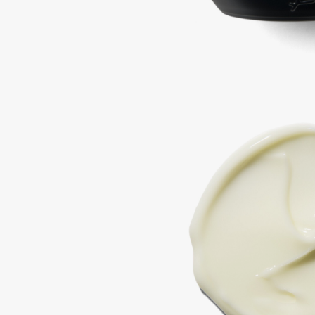
Aravia Professional
Alix Avien
Arcadia
Allies of Skin
Archetype
AMAN
B
Babor
beautyblender
Baffy
Bebble
Balmain Hair Couture
Beverly Hills Polo Club
ЭКСКЛЮЗИВ
Biodance
Banderas
Bioderma
Basicare
Biomed
Batiste
Biorepair
Beauty Bomb
Blanx
Beauty Pati
Blistex
Beautyblades
НОВИНКА