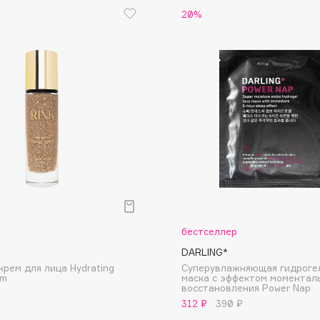
20%
Eva Mosaic
Ex Nihilo
EXOARI L
Fragrance Du Bois
Frederic Malle
р
бестселлер
Frudia
DARLING*
Funny Organix
крем для лица Hydrating
Суперувлажняющая гидроге
um
маска с эффектом моментал
восстановления Power Nap
312 ₽
390 ₽