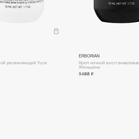
Dr.Althea
Dr.Ceuracle
Dr.Jart+
DSD de Luxe
Dyson
ERBORIAN
ной увлажняющий Yuza
Крем ночной восстанавлив
Женьшень
9400 ₽
Estée Lauder
Etat Pur
Etude House
Etude organix