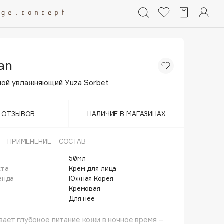
an
ной увлажняющий Yuza Sorbet
Т ОТЗЫВОВ
НАЛИЧИЕ В МАГАЗИНАХ
ПРИМЕНЕНИЕ
СОСТАВ
50мл
кта
Крем для лица
енда
Южная Корея
Кремовая
Для нее
ает глубокое питание кожи в ночное время –