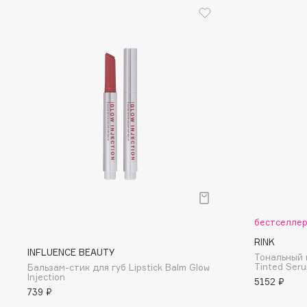
EGIA
EpilProfi
Eigshow
Erborian
Elemis
Essence
Elian Russia
Essential Parfums Paris
Elie Saab
Estrâde
F
FANE
Flipper
Farmstay
FLOEMA
бестселле
Felce Azzurra
Floraïku
RINK
Fillerina
Forlle'd
INFLUENCE BEAUTY
ЭКСКЛЮЗИВ
Тональный 
Tinted Ser
Бальзам-стик для губ Lipstick Balm Glow
Fiona Franchimon
Injection
5152 ₽
739 ₽