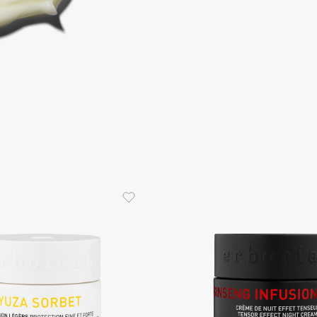
Consly
Corimo
CosRX
Cottolina
Crescina
Cunzite
Curaprox