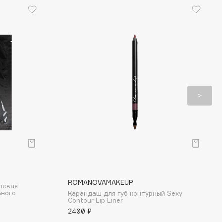
ROMANOVAMAKEUP
левая
ьного
Карандаш для губ контурный Sexy
Contour Lip Liner
2400 ₽