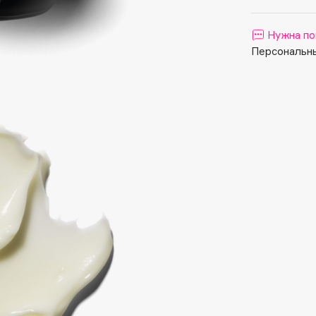
Aveda
Avene
Нужна по
Персональны
Boadicea The Victorious
Bobbi Brown
BOOMSHOP
BORK
Brunello Cucinelli
Bvlgari
by TERRY
BY WISHTREND
Byredo