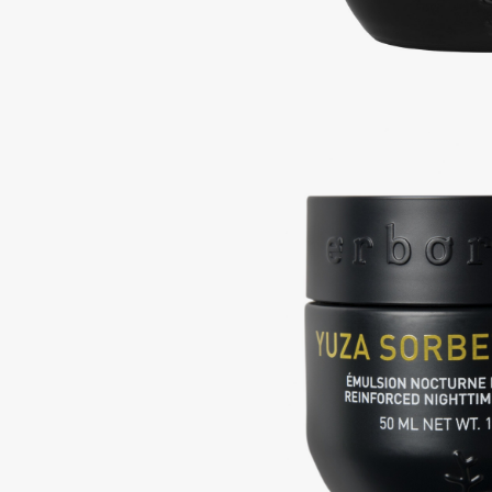
Подарки
0 - 9
Для дома
100BON
22|11
Техника
A
Acqua di Parma
Amina Daudova Brushes
Acque di Italia
Amouage
Adele for you
Amuleto Di Casa
Advante
Angiopharm
ЭКСКЛЮЗИВ
ЭКСКЛЮЗИВ
Aesop
Annbeauty
Age Stop
Anua
ЭКСКЛЮЗИВ
Apadent
AHFA Cosmetics
Apagard
Ajmal