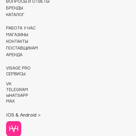
ВОПРОСЫ И ОТВЕТЫ
БРЕНДЫ
Cadence
КАТАЛОГ
Capelli Dorati
РАБОТА У НАС
Carbon Theory
МАГАЗИНЫ
Carmex
КОНТАКТЫ
Carolina Herrera
ПОСТАВЩИКАМ
Catrice
АРЕНДА
Celimax
VISAGE PRO
Cettua
СЕРВИСЫ
Chupa Chups
VK
Clarette
TELEGRAM
WHATSAPP
Clarins
MAX
Clarins Precious
НОВИНКА
Clinique
IOS & Android >
Clive Christian
Club De Nuit