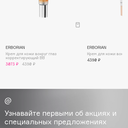
B
Babor
Baffy
Balmain Hair Couture
ЭКСКЛЮЗИВ
Banderas
ERBORIAN
ERBORIAN
Basicare
Крем для кожи вокруг глаз
Крем для кожи вокруг
Batiste
корректирующий ВВ
4390 ₽
3073 ₽
4390 ₽
Beauty Bomb
Beauty Pati
Beautyblades
НОВИНКА
beautyblender
Bebble
Beverly Hills Polo Club
Узнавайте первыми об акциях и
Biodance
специальных предложениях
Bioderma