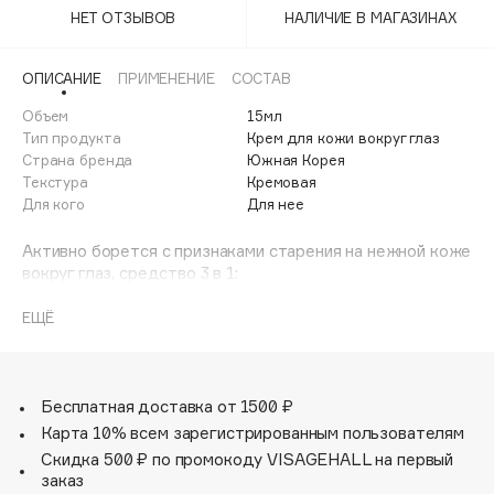
Adele for you
НЕТ ОТЗЫВОВ
НАЛИЧИЕ В МАГАЗИНАХ
Финал лета
Advante
ЭКСКЛЮЗИВ
1 АВГ - 31 АВГ
ОПИСАНИЕ
ПРИМЕНЕНИЕ
СОСТАВ
Aesop
Age Stop
Объем
15мл
ЭКСКЛЮЗИВ
Тип продукта
Крем для кожи вокруг глаз
AHFA Cosmetics
Страна бренда
Южная Корея
Ajmal
Текстура
Кремовая
Для кого
Для нее
Alix Avien
Allies of Skin
Активно борется с признаками старения на нежной коже
AMAN
вокруг глаз, средство 3 в 1:
- Против темных кругов;
Amina Daudova Brushes
- Против отечности;
ЕЩЁ
Amouage
- Эффект лифтинга.
Amuleto Di Casa
Дневная доза всех необходимых микроэлементов и
Angiopharm
ЭКСКЛЮЗИВ
витаминов:
Бесплатная доставка от 1500 ₽
Шестилетний корень корейского женьшеня:
Annbeauty
Карта 10% всем зарегистрированным пользователям
активизирует микроциркуляцию, разглаживает и
Anua
Скидка 500 ₽ по промокоду VISAGEHALL на первый
подтягивает, эффект лифтинга.
заказ
Apadent
Гинко Билоба: мощный антиоксидант, устраняет