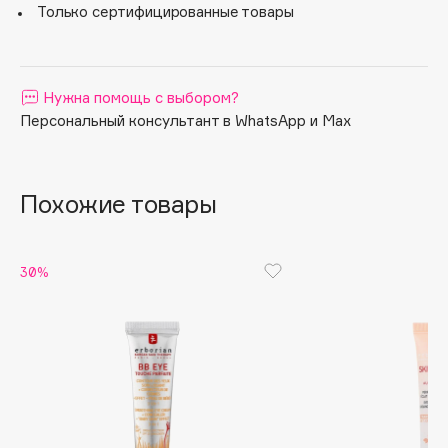
Только сертифицированные товары
венозный застой.
Apagard
Имбирь: тонизирует, противовоспалительное действие,
Aravia Professional
дренаж.
Arcadia
Нужна помощь с выбором?
Archetype
Персональный консультант в WhatsApp и Max
Architect Demidoff
ARIVE MAKEUP
Art&Fact
Похожие товары
Art-Visage
Artdeco
30%
Astra
Atelier Rebul
Augustinus Bader
Aveda
Avene