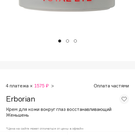
Подарки
Tom Ford
HFC
Для дома
Angiopharm
Техника
KIKO Milano
Estée Lauder
Clarins
0 - 9
100BON
4 платежа ×
1575 ₽
>
Оплата частями
22|11
Erborian
A
Крем для кожи вокруг глаз восстанавливающий
Женьшень
Acqua di Parma
*Цена на сайте может отличаться от цены в офлайн
Acque di Italia