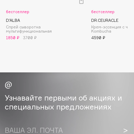
B
бестселлер
бестселлер
Babor
D'ALBA
DR.CEURACLE
Baffy
Спрей сыворотка
Крем-эссенция с чае
мультифункциональная
Kombucha
Balmain Hair Couture
ЭКСКЛЮЗИВ
1850 ₽
3700 ₽
4590 ₽
Banderas
Basicare
Batiste
Beauty Bomb
Beauty Pati
Beautyblades
НОВИНКА
beautyblender
Узнавайте первыми об акциях и
Bebble
специальных предложениях
Beverly Hills Polo Club
Biodance
Bioderma
ВАША ЭЛ. ПОЧТА