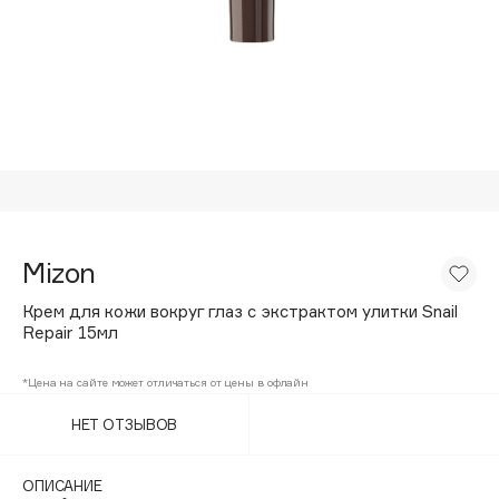
Подарки
Tom Ford
HFC
Для дома
Angiopharm
Техника
KIKO Milano
Estée Lauder
Clarins
0 - 9
Mizon
100BON
Крем для кожи вокруг глаз с экстрактом улитки Snail
22|11
Repair 15мл
*Цена на сайте может отличаться от цены в офлайн
A
НЕТ ОТЗЫВОВ
Acqua di Parma
Acque di Italia
ОПИСАНИЕ