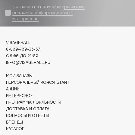
Biomed
Согласен на получение
рассылки
Biorepair
рекламно-информационных
материалов
Blanx
Blistex
BLOME
VISAGEHALL
Boadicea The Victorious
8-800-700-33-37
Bobbi Brown
C 9:00 ДО 21:00
BOOMSHOP
INFO@VISAGEHALL.RU
BORK
МОИ ЗАКАЗЫ
Brunello Cucinelli
ПЕРСОНАЛЬНЫЙ КОНСУЛЬТАНТ
Bvlgari
АКЦИИ
by TERRY
ИНТЕРЕСНОЕ
ПРОГРАММА ЛОЯЛЬНОСТИ
BY WISHTREND
ДОСТАВКА И ОПЛАТА
Byredo
ВОПРОСЫ И ОТВЕТЫ
БРЕНДЫ
КАТАЛОГ
C