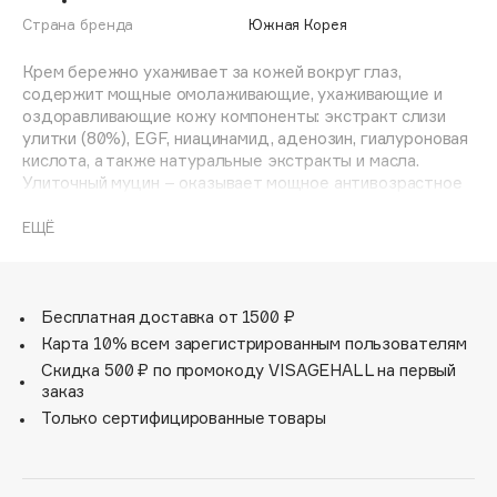
Adele for you
Страна бренда
Южная Корея
Финал лета
Advante
ЭКСКЛЮЗИВ
Крем бережно ухаживает за кожей вокруг глаз,
1 АВГ - 31 АВГ
Aesop
содержит мощные омолаживающие, ухаживающие и
Age Stop
оздоравливающие кожу компоненты: экстракт слизи
ЭКСКЛЮЗИВ
улитки (80%), EGF, ниацинамид, аденозин, гиалуроновая
AHFA Cosmetics
кислота, а также натуральные экстракты и масла.
Ajmal
Улиточный муцин – оказывает мощное антивозрастное
действие, стимулирует выработку коллагена и
Alix Avien
эластина, устраняет пигментацию, оказывает
ЕЩЁ
Allies of Skin
противовоспалительное и ранозаживляющее действие,
ускоряет регенерацию, предупреждает возникновение
AMAN
рубцов. Регулярное применение крема значительно
Amina Daudova Brushes
улучшит кожу вокруг глаз – она станет более ровной,
Бесплатная доставка от 1500 ₽
Amouage
упругой, увлажненной. Круги под глазами, как и отеки,
Карта 10% всем зарегистрированным пользователям
станут значительно меньше, гусиные лапки разгладятся.
Amuleto Di Casa
Скидка 500 ₽ по промокоду VISAGEHALL на первый
заказ
Angiopharm
ЭКСКЛЮЗИВ
Способ применения: На очищенную кожу вокруг глаз
Только сертифицированные товары
нанести небольшое количество крема, легкими
Annbeauty
вбивающими движениями.
Anua
Apadent
Состав: Water, Snail Secretion Filtrate(4%), Glycerin,