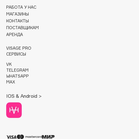
РАБОТА У НАС
Cadence
МАГАЗИНЫ
Capelli Dorati
КОНТАКТЫ
ПОСТАВЩИКАМ
Carbon Theory
АРЕНДА
Carmex
Carolina Herrera
VISAGE PRO
СЕРВИСЫ
Catrice
Celimax
VK
TELEGRAM
Cettua
WHATSAPP
Chupa Chups
MAX
Clarette
IOS & Android >
Clarins
Clarins Precious
Clinique
Clive Christian
Club De Nuit