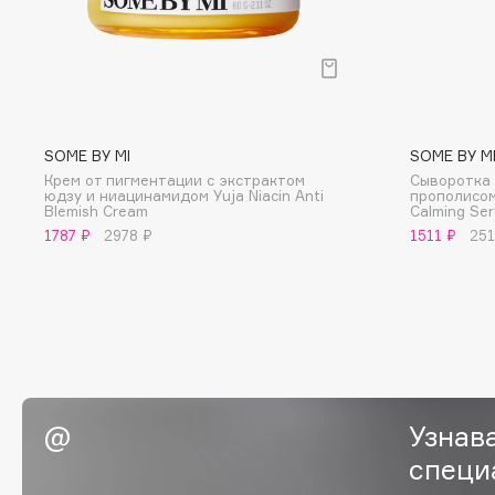
BLOME
C
SOME BY MI
SOME BY M
Cadence
Chupa Chups
Крем от пигментации с экстрактом
Сыворотка
юдзу и ниацинамидом Yuja Niacin Anti
прополисом 
Capelli Dorati
Clarette
Blemish Cream
Calming Se
Carbon Theory
Clarins
1787 ₽
2978 ₽
1511 ₽
251
Carmex
Clarins Precious
НОВИНКА
Carolina Herrera
Clinique
Catrice
Clive Christian
Celimax
Club De Nuit
Cettua
Collagenina
Узнав
специ