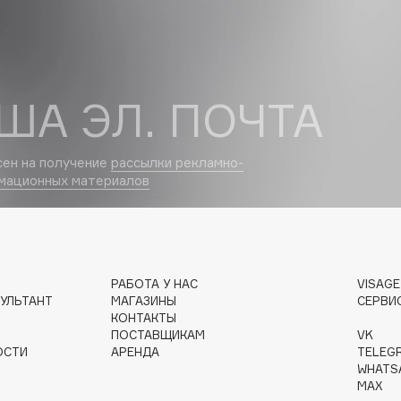
Dr.Althea
Dr.Ceuracle
Dr.Jart+
ША ЭЛ. ПОЧТА
DSD de Luxe
Dyson
сен на получение
рассылки рекламно-
мационных материалов
РАБОТА У НАС
VISAG
УЛЬТАНТ
МАГАЗИНЫ
СЕРВИ
КОНТАКТЫ
Estrâde
ПОСТАВЩИКАМ
VK
Estée Lauder
ОСТИ
АРЕНДА
TELEG
WHATS
Etat Pur
MAX
Etude House