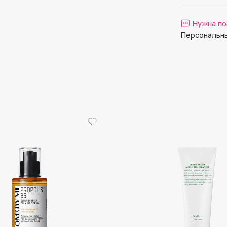
Aveda
Avene
Нужна по
Персональны
Boadicea The Victorious
Bobbi Brown
BOOMSHOP
BORK
Brunello Cucinelli
Bvlgari
by TERRY
BY WISHTREND
Byredo