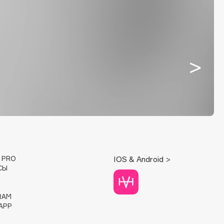
E PRO
IOS & Android >
СЫ
RAM
APP