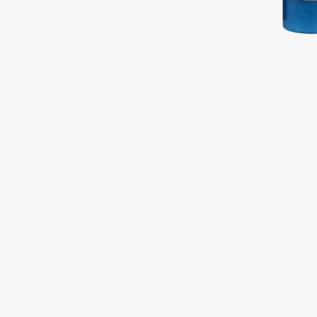
Подарки
0 - 9
Для дома
100BON
22|11
Техника
A
Acqua di Parma
Amina Daudova Brushes
Acque di Italia
Amouage
Adele for you
Amuleto Di Casa
Advante
Angiopharm
ЭКСКЛЮЗИВ
ЭКСКЛЮЗИВ
Aesop
Annbeauty
Age Stop
Anua
ЭКСКЛЮЗИВ
Apadent
AHFA Cosmetics
Apagard
Ajmal