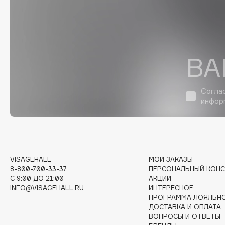
D
d'Alba
Dior
DABO
Divage
DARLING*
Dolce & Gabbana
ВА
Darphin
Dolomit
Davines
Dorco
Согла
Deonica
DP Daily Perfection
инфор
Dessange
Dr. Vranjes Firenze
E
VISAGEHALL
МОИ ЗАКАЗЫ
8-800-700-33-37
ПЕРСОНАЛЬНЫЙ КОНС
C 9:00 ДО 21:00
АКЦИИ
Eat My
Ella Bartsueva Brushes
INFO@VISAGEHALL.RU
ИНТЕРЕСНОЕ
Ecolatier
EMBRACE Haircare
ПРОГРАММА ЛОЯЛЬН
ДОСТАВКА И ОПЛАТА
Ecotools
Emmanuelle Jane
ВОПРОСЫ И ОТВЕТЫ
EGIA
Enough