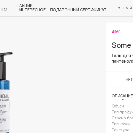
АКЦИИ
НКИ
ИНТЕРЕСНОЕ
ПОДАРОЧНЫЙ СЕРТИФИКАТ
40%
P
Q
R
S
T
U
V
W
Y
Z
А - Я
Some 
Гель для
пантенол
НЕ
Angiopharm
KIKO Milano
ОПИСАНИЕ
Estée Lauder
Объем
Clarins
Тип проду
Страна бр
Тип кожи
Текстура