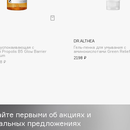
I
DR.ALTHEA
Consly
 успокаивающая с
Гель-пенка для умывания с
Propolis B5 Glow Barrier
аминокислотами Green Relief
Corimo
rum
2198 ₽
CosRX
8 ₽
Cottolina
Crescina
Cunzite
Curaprox
айте первыми об акциях и
альных предложениях