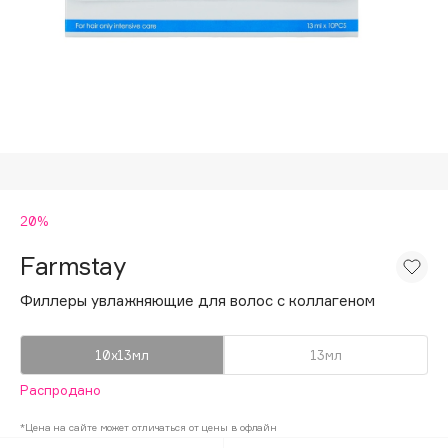
Подарки
Tom Ford
HFC
Для дома
Angiopharm
Техника
KIKO Milano
Estée Lauder
Clarins
0 - 9
20%
Farmstay
100BON
22|11
Филлеры увлажняющие для волос с коллагеном
10х13мл
13мл
A
Распродано
Acqua di Parma
*Цена на сайте может отличаться от цены в офлайн
Acque di Italia