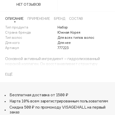
Adele for you
НЕТ ОТЗЫВОВ
Финал лета
Advante
ЭКСКЛЮЗИВ
1 АВГ - 31 АВГ
ОПИСАНИЕ
ПРИМЕНЕНИЕ
БРЕНД
СОСТАВ
Aesop
Age Stop
Тип продукта
Набор
ЭКСКЛЮЗИВ
Страна бренда
Южная Корея
AHFA Cosmetics
Тип волос
Для всех типов волос
Ajmal
Для кого
Для нее
Артикул
777223
Alix Avien
Allies of Skin
Основной активный ингредиент – гидролизованный
AMAN
морской коллаген. Он восстанавливает структуру
волоса изнутри, «встраиваясь» в повреждённые
Amina Daudova Brushes
кератиновые чешуйки, а также разглаживает пряди
ЕЩЁ
Amouage
снаружи, закрепляя результат.
Amuleto Di Casa
Комплекс растительных экстрактов и компонентов
Angiopharm
ЭКСКЛЮЗИВ
морской воды смягчает и успокаивает кожу головы,
Бесплатная доставка от 1500 ₽
Annbeauty
устраняя зуд и перхоть, укрепляет волосяные
Карта 10% всем зарегистрированным пользователям
фолликулы и улучшает кровообращение.
Anua
Скидка 500 ₽ по промокоду VISAGEHALL на первый
заказ
Apadent