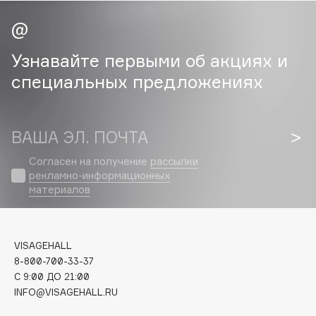
Cadence
Capelli Dorati
Узнавайте первыми об акциях и
Carbon Theory
специальных предложениях
Carmex
Carolina Herrera
Catrice
ВАША ЭЛ. ПОЧТА
Celimax
Согласен на получение
рассылки
Cettua
рекламно-информационных
Chupa Chups
материалов
Clarette
Clarins
Clarins Precious
VISAGEHALL
8-800-700-33-37
Clinique
C 9:00 ДО 21:00
Clive Christian
INFO@VISAGEHALL.RU
Club De Nuit