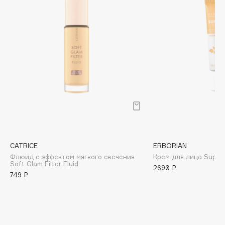
Biomed
Biorepair
Blanx
Blistex
BLOME
Boadicea The Victorious
Bobbi Brown
BOOMSHOP
BORK
Brunello Cucinelli
Bvlgari
CATRICE
ERBORIAN
Флюид с эффектом мягкого свечения
Крем для лица Super
by TERRY
Soft Glam Filter Fluid
2690 ₽
BY WISHTREND
749 ₽
Byredo
C