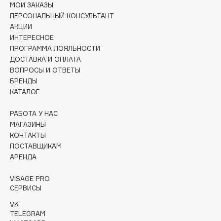
Collagenina
МОИ ЗАКАЗЫ
ПЕРСОНАЛЬНЫЙ КОНСУЛЬТАНТ
Consly
АКЦИИ
Corimo
ИНТЕРЕСНОЕ
CosRX
ПРОГРАММА ЛОЯЛЬНОСТИ
ДОСТАВКА И ОПЛАТА
Cottolina
ВОПРОСЫ И ОТВЕТЫ
Crescina
БРЕНДЫ
Cunzite
КАТАЛОГ
Curaprox
РАБОТА У НАС
МАГАЗИНЫ
D
КОНТАКТЫ
ПОСТАВЩИКАМ
АРЕНДА
d'Alba
DABO
VISAGE PRO
DARLING*
СЕРВИСЫ
Darphin
VK
TELEGRAM
Davines