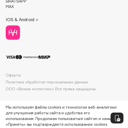
WHATSAPP
Deonica
MAX
Dessange
IOS & Android >
Dior
Divage
Dolce & Gabbana
Dolomit
Dorco
DP Daily Perfection
Dr. Vranjes Firenze
Оферта
Dr.Althea
Политика обработки персональных данных
Dr.Ceuracle
ООО «Визаж косметикс» Все права защищены
Dr.Jart+
DSD de Luxe
Мы используем файлы cookies и технологии веб-аналитики
Dyson
для улучшения работы сайта и удобства его
использования. Продолжая пользоваться сайтом и нажимая
«Принять», вы подтверждаете использование cookies