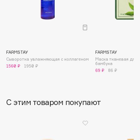
B
Babor
Baffy
Balmain Hair Couture
ЭКСКЛЮЗИВ
Banderas
FARMSTAY
FARMSTAY
Basicare
Сыворотка увлажняющая с коллагеном
Маска тканевая для 
Batiste
бамбука
1560 ₽
1950 ₽
69 ₽
86 ₽
Beauty Bomb
Beauty Pati
Beautyblades
НОВИНКА
beautyblender
С этим товаром покупают
Bebble
Beverly Hills Polo Club
Biodance
Bioderma