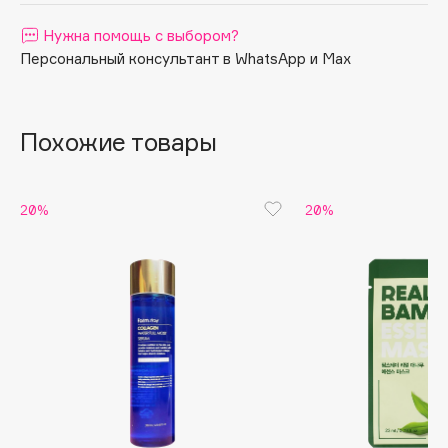
Apagard
Нужна помощь с выбором?
Aravia Professional
Персональный консультант в WhatsApp и Max
Arcadia
Archetype
Похожие товары
Architect Demidoff
ARIVE MAKEUP
Art&Fact
20%
20%
Art-Visage
Artdeco
Astra
Atelier Rebul
Augustinus Bader
Aveda
Avene