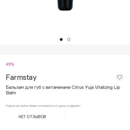
Подарки
Tom Ford
HFC
Для дома
Angiopharm
Техника
KIKO Milano
Estée Lauder
Clarins
0 - 9
45%
Farmstay
100BON
22|11
Бальзам для губ с витаминами Citrus Yuja Vitalizing Lip
Balm
A
*Цена на сайте может отличаться от цены в офлайн
НЕТ ОТЗЫВОВ
Acqua di Parma
Acque di Italia