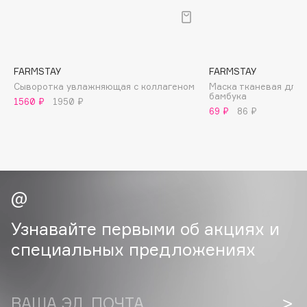
B
Babor
Baffy
FARMSTAY
FARMSTAY
Balmain Hair Couture
ЭКСКЛЮЗИВ
Сыворотка увлажняющая с коллагеном
Маска тканевая для 
бамбука
Banderas
1560 ₽
1950 ₽
69 ₽
86 ₽
Basicare
Batiste
Beauty Bomb
Beauty Pati
Beautyblades
НОВИНКА
beautyblender
Узнавайте первыми об акциях и
Bebble
специальных предложениях
Beverly Hills Polo Club
Biodance
Bioderma
ВАША ЭЛ. ПОЧТА