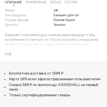
ОПИСАНИЕ
ПРИМЕНЕНИЕ
БРЕНД
СОСТАВ
Adele for you
Финал лета
Advante
Объем
10г
ЭКСКЛЮЗИВ
Тип продукта
Бальзам для губ
1 АВГ - 31 АВГ
Aesop
Страна бренда
Южная Корея
Age Stop
Для кого
Унисекс
ЭКСКЛЮЗИВ
AHFA Cosmetics
Бальзам с маслами юдзу и апельсина насыщает губы
Ajmal
витаминами и смягчает их. Масла жожоба и макадамии
питают, а церамиды и сквалан глубоко увлажняют.
Alix Avien
Средство идеально подготовит губы к нанесению
Allies of Skin
матовой помады или тинта.
ЕЩЁ
AMAN
Amina Daudova Brushes
Amouage
Бесплатная доставка от 1500 ₽
Amuleto Di Casa
Карта 10% всем зарегистрированным пользователям
Скидка 500 ₽ по промокоду VISAGEHALL на первый
Angiopharm
ЭКСКЛЮЗИВ
заказ
Annbeauty
Только сертифицированные товары
Anua
Apadent