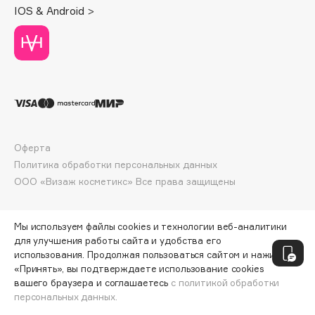
IOS & Android >
Deonica
Dessange
Dior
Divage
Dolce & Gabbana
Dolomit
Dorco
Оферта
DP Daily Perfection
Политика обработки персональных данных
Dr. Vranjes Firenze
ООО «Визаж косметикс» Все права защищены
Dr.Althea
Dr.Ceuracle
Мы используем файлы cookies и технологии веб-аналитики
Dr.Jart+
для улучшения работы сайта и удобства его
DSD de Luxe
использования. Продолжая пользоваться сайтом и нажимая
Dyson
«Принять», вы подтверждаете использование cookies
вашего браузера и соглашаетесь
с политикой обработки
персональных данных.
СООБЩИТЬ О ПОСТУПЛЕНИИ
3218 ₽