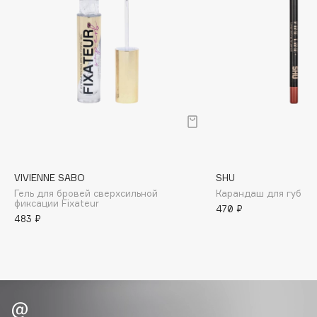
Biomed
Biorepair
Blanx
Blistex
BLOME
Boadicea The Victorious
Bobbi Brown
BOOMSHOP
BORK
VIVIENNE SABO
SHU
Brunello Cucinelli
Гель для бровей сверхсильной
Карандаш для губ ус
Bvlgari
фиксации Fixateur
470 ₽
483 ₽
by TERRY
BY WISHTREND
Byredo
C