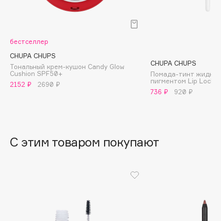
B
Babor
Baffy
бестселлер
Balmain Hair Couture
CHUPA CHUPS
ЭКСКЛЮЗИВ
CHUPA CHUPS
Тональный крем-кушон Candy Glow
Banderas
Cushion SPF50+
Помада-тинт жидкая
пигментом Lip Locker
Basicare
2152 ₽
2690 ₽
736 ₽
920 ₽
Batiste
Beauty Bomb
Beauty Pati
С этим товаром покупают
Beautyblades
НОВИНКА
beautyblender
Bebble
Beverly Hills Polo Club
Biodance
Bioderma