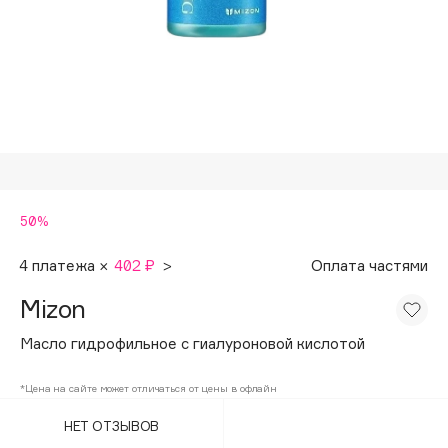
Подарки
Tom Ford
HFC
Для дома
Angiopharm
Техника
KIKO Milano
Estée Lauder
Clarins
0 - 9
50%
100BON
4 платежа ×
402 ₽
>
Оплата частями
22|11
Mizon
Масло гидрофильное с гиалуроновой кислотой
A
*Цена на сайте может отличаться от цены в офлайн
Acqua di Parma
НЕТ ОТЗЫВОВ
Acque di Italia