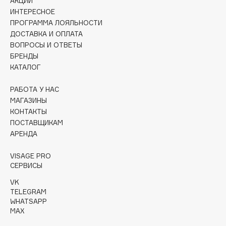
АКЦИИ
Collagenina
ИНТЕРЕСНОЕ
Consly
ПРОГРАММА ЛОЯЛЬНОСТИ
ДОСТАВКА И ОПЛАТА
Corimo
ВОПРОСЫ И ОТВЕТЫ
CosRX
БРЕНДЫ
Cottolina
КАТАЛОГ
Crescina
РАБОТА У НАС
Cunzite
МАГАЗИНЫ
Curaprox
КОНТАКТЫ
ПОСТАВЩИКАМ
АРЕНДА
D
VISAGE PRO
d'Alba
СЕРВИСЫ
DABO
VK
TELEGRAM
DARLING*
WHATSAPP
Darphin
MAX
Davines