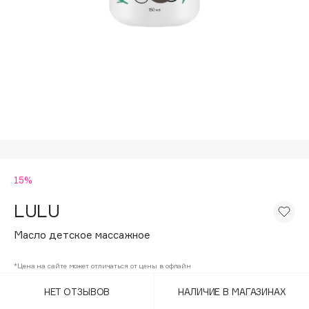
Подарки
Tom Ford
HFC
Для дома
Angiopharm
Техника
KIKO Milano
Estée Lauder
Clarins
0 - 9
15%
100BON
22|11
LULU
Масло детское массажное
A
*Цена на сайте может отличаться от цены в офлайн
Acqua di Parma
НЕТ ОТЗЫВОВ
НАЛИЧИЕ В МАГАЗИНАХ
Acque di Italia