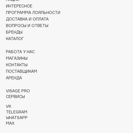
Collagenina
ИНТЕРЕСНОЕ
Consly
ПРОГРАММА ЛОЯЛЬНОСТИ
ДОСТАВКА И ОПЛАТА
Corimo
ВОПРОСЫ И ОТВЕТЫ
CosRX
БРЕНДЫ
Cottolina
КАТАЛОГ
Crescina
РАБОТА У НАС
Cunzite
МАГАЗИНЫ
Curaprox
КОНТАКТЫ
ПОСТАВЩИКАМ
АРЕНДА
D
VISAGE PRO
d'Alba
СЕРВИСЫ
DABO
VK
TELEGRAM
DARLING*
WHATSAPP
Darphin
MAX
Davines