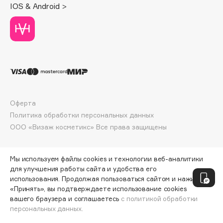
IOS & Android >
Deonica
Dessange
Dior
Divage
Dolce & Gabbana
Dolomit
Dorco
Оферта
DP Daily Perfection
Политика обработки персональных данных
Dr. Vranjes Firenze
ООО «Визаж косметикс» Все права защищены
Dr.Althea
Dr.Ceuracle
Мы используем файлы cookies и технологии веб-аналитики
Dr.Jart+
для улучшения работы сайта и удобства его
DSD de Luxe
использования. Продолжая пользоваться сайтом и нажимая
«Принять», вы подтверждаете использование cookies
Dyson
вашего браузера и соглашаетесь
с политикой обработки
персональных данных.
ДОБАВИТЬ В КОРЗИНУ
424 ₽
499 ₽