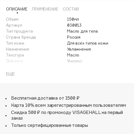
Adele for you
ОПИСАНИЕ
ПРИМЕНЕНИЕ
СОСТАВ
Финал лета
Advante
ЭКСКЛЮЗИВ
Объем
150мл
1 АВГ - 31 АВГ
Aesop
Артикул
030013
Age Stop
Тип продукта
Масло для тела
ЭКСКЛЮЗИВ
Страна бренда
Россия
AHFA Cosmetics
Тип кожи
Для всех типов кожи
Ajmal
Назначение
Увлажнение
Текстура
Масло
Alix Avien
Для кого
Унисекс
Allies of Skin
AMAN
С первых дней жизни.
ЕЩЁ
Гипоаллергенный состав.
Amina Daudova Brushes
Дерматологически протестировано.
Amouage
99% натуральных компонентов/на основе натуральных
масел.
Бесплатная доставка от 1500 ₽
Amuleto Di Casa
Комплекс натуральных масел смягчает, увлажняет,
Карта 10% всем зарегистрированным пользователям
Angiopharm
ЭКСКЛЮЗИВ
питает кожу, предохраняет от повышенной сухости и
Скидка 500 ₽ по промокоду VISAGEHALL на первый
шелушения.
Annbeauty
заказ
Витамин Е и экстракт розмарина обладают
Anua
Только сертифицированные товары
антиоксидантным эффектом, защищают кожу от
Apadent
неблагоприятных факторов внешней среды, не нарушая