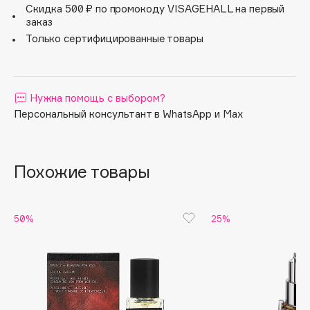
постепенно становится спокойнее и раскрывает свою
Скидка 500 ₽ по промокоду VISAGEHALL на первый
истинную магию в мягком сочетании с сандалом.
Apagard
заказ
Ключевые ноты: тубероза, ветивер, пачули.
Aravia Professional
Только сертифицированные товары
Arcadia
Archetype
Architect Demidoff
Нужна помощь с выбором?
ARIVE MAKEUP
Персональный консультант в WhatsApp и Max
Art&Fact
Art-Visage
Похожие товары
Artdeco
Astra
Atelier Rebul
50%
25%
Augustinus Bader
Aveda
Avene