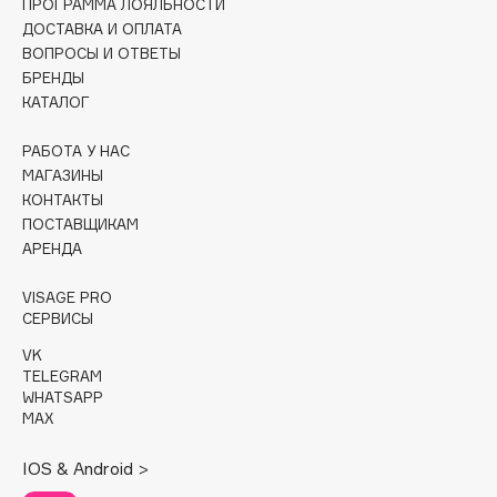
ПРОГРАММА ЛОЯЛЬНОСТИ
ДОСТАВКА И ОПЛАТА
Cadence
ВОПРОСЫ И ОТВЕТЫ
Capelli Dorati
БРЕНДЫ
КАТАЛОГ
Carbon Theory
Carmex
РАБОТА У НАС
Carolina Herrera
МАГАЗИНЫ
Catrice
КОНТАКТЫ
ПОСТАВЩИКАМ
Celimax
АРЕНДА
Cettua
Chupa Chups
VISAGE PRO
СЕРВИСЫ
Clarette
Clarins
VK
TELEGRAM
Clarins Precious
WHATSAPP
Clinique
MAX
Clive Christian
IOS & Android >
Club De Nuit