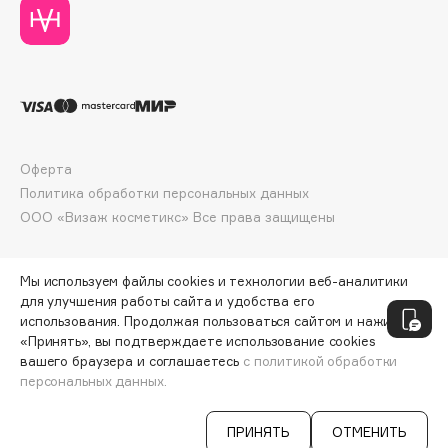
Collagenina
Consly
Corimo
CosRX
Cottolina
Crescina
Оферта
Cunzite
Политика обработки персональных данных
Curaprox
ООО «Визаж косметикс» Все права защищены
D
Мы используем файлы cookies и технологии веб-аналитики
для улучшения работы сайта и удобства его
d'Alba
использования. Продолжая пользоваться сайтом и нажимая
«Принять», вы подтверждаете использование cookies
DABO
вашего браузера и соглашаетесь
с политикой обработки
DARLING*
персональных данных.
СООБЩИТЬ О ПОСТУПЛЕНИИ
4450 ₽
Darphin
ПРИНЯТЬ
ОТМЕНИТЬ
Davines