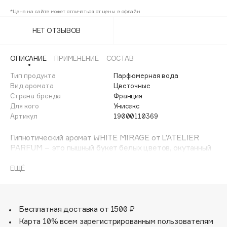
Adele for you
*Цена на сайте может отличаться от цены в офлайн
Финал лета
Advante
ЭКСКЛЮЗИВ
НЕТ ОТЗЫВОВ
1 АВГ - 31 АВГ
Aesop
Age Stop
ЭКСКЛЮЗИВ
ОПИСАНИЕ
ПРИМЕНЕНИЕ
СОСТАВ
AHFA Cosmetics
Тип продукта
Парфюмерная вода
Ajmal
Вид аромата
Цветочные
Alix Avien
Страна бренда
Франция
Для кого
Унисекс
Allies of Skin
Артикул
19000110369
AMAN
Гипнотический аромат WHITE MIRAGE от L’ATELIER
Amina Daudova Brushes
PARFUM – это пышный букет белых цветов, окутанный
Amouage
благородными древесными нотами. В насыщенной
Amuleto Di Casa
цветочной симфонии переплетаются ноты жасмина,
ЕЩЁ
туберозы и цветов апельсина, светлая гармония
Angiopharm
ЭКСКЛЮЗИВ
которых напоминает о звучании чувственной гардении.
Annbeauty
Подобно тому, как исчезающий мираж уступает
реальной красоте дюн, смелый дует ветивера и
Бесплатная доставка от 1500 ₽
Anua
пачулей, дополняющий цветочную нежность,
Карта 10% всем зарегистрированным пользователям
Apadent