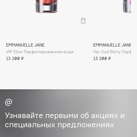
B
Babor
Baffy
Balmain Hair Couture
ЭКСКЛЮЗИВ
Banderas
EMMANUELLE JANE
EMMANUELLE JANE
VIP Elixir Парфюмированная вода
Vip Oud Berry Парфю
Basicare
13 200 ₽
13 200 ₽
Batiste
Beauty Bomb
Beauty Pati
Beautyblades
НОВИНКА
beautyblender
Bebble
Beverly Hills Polo Club
Узнавайте первыми об акциях и
Biodance
специальных предложениях
Bioderma