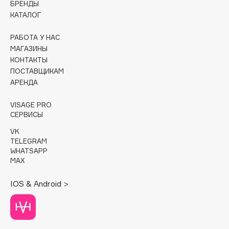
БРЕНДЫ
КАТАЛОГ
Cadence
Capelli Dorati
РАБОТА У НАС
Carbon Theory
МАГАЗИНЫ
КОНТАКТЫ
Carmex
ПОСТАВЩИКАМ
Carolina Herrera
АРЕНДА
Catrice
Celimax
VISAGE PRO
СЕРВИСЫ
Cettua
VK
Chupa Chups
TELEGRAM
Clarette
WHATSAPP
MAX
Clarins
Clarins Precious
НОВИНКА
IOS & Android >
Clinique
Clive Christian
Club De Nuit