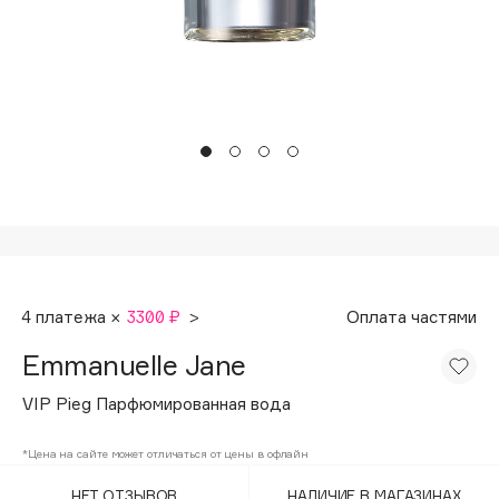
Подарки
Tom Ford
HFC
Для дома
Angiopharm
Техника
KIKO Milano
Estée Lauder
Clarins
0 - 9
100BON
4 платежа ×
3300 ₽
>
Оплата частями
22|11
Emmanuelle Jane
A
VIP Pieg Парфюмированная вода
Acqua di Parma
*Цена на сайте может отличаться от цены в офлайн
Acque di Italia
НЕТ ОТЗЫВОВ
НАЛИЧИЕ В МАГАЗИНАХ