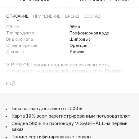
Adele for you
Финал лета
Advante
ЭКСКЛЮЗИВ
ОПИСАНИЕ
ПРИМЕНЕНИЕ
БРЕНД
СОСТАВ
1 АВГ - 31 АВГ
Aesop
Объем
90мл
Age Stop
Тип продукта
Парфюмерная вода
ЭКСКЛЮЗИВ
Вид аромата
Шипровые
AHFA Cosmetics
Страна бренда
Франция
Ajmal
Для кого
Унисекс
Alix Avien
VIP PIEGE - аромат подчеркнет изысканность,
Allies of Skin
утонченность и шарм вашей натуры и стиля. Придаст
AMAN
уверенность в своих силах и наполнит яркими
солнечными эмоциями, позволит окунуться в сады,
ЕЩЁ
Amina Daudova Brushes
наполненные благоуханием различных цветов.
Amouage
Композиция:
Amuleto Di Casa
Терпкость бергамота и гурманские, молочно-
Бесплатная доставка от 1500 ₽
Angiopharm
ЭКСКЛЮЗИВ
миндальные ноты гелиотропа с первых аккордов
Карта 10% всем зарегистрированным пользователям
Annbeauty
переносят в цветущие сады Средиземноморья, кружа
Скидка 500 ₽ по промокоду VISAGEHALL на первый
голову нотами пряной лаванды и горького миндаля,
Anua
заказ
окутывая магией нежного аромата жасмина. В
Только сертифицированные товары
Apadent