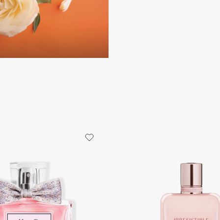
Dr.Althea
Dr.Ceuracle
Dr.Jart+
DSD de Luxe
Dyson
Estrâde
Estée Lauder
Etat Pur
Etude House