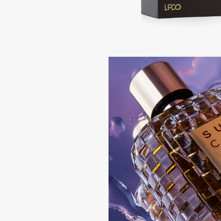
Aravia Professional
Alix Avien
Arcadia
Allies of Skin
Archetype
AMAN
B
Babor
beautyblender
Baffy
Bebble
Balmain Hair Couture
Beverly Hills Polo Club
ЭКСКЛЮЗИВ
Biodance
Banderas
Bioderma
Basicare
Biomed
Batiste
Biorepair
Beauty Bomb
Blanx
Beauty Pati
Blistex
Beautyblades
НОВИНКА