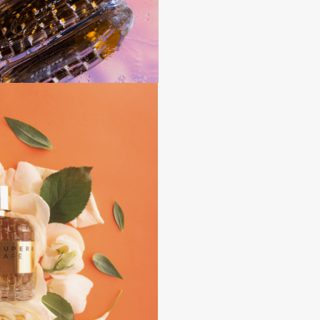
Consly
Corimo
CosRX
Cottolina
Crescina
Cunzite
Curaprox