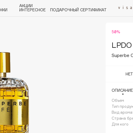
АКЦИИ
НКИ
ИНТЕРЕСНОЕ
ПОДАРОЧНЫЙ СЕРТИФИКАТ
50%
P
Q
R
S
T
U
V
W
Y
Z
А - Я
LPDO
Superbe 
НЕ
Angiopharm
ОПИСАНИЕ
KIKO Milano
Объем
Estée Lauder
Тип проду
Clarins
Вид арома
Страна бр
Для кого