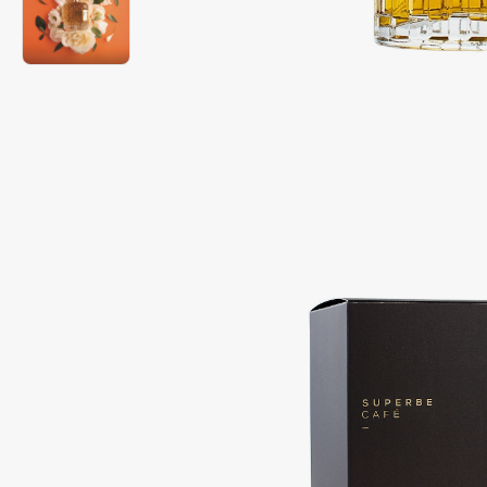
Подарки
0 - 9
Для дома
100BON
22|11
Техника
A
Acqua di Parma
Amina Daudova Brushes
Acque di Italia
Amouage
Adele for you
Amuleto Di Casa
Advante
Angiopharm
ЭКСКЛЮЗИВ
ЭКСКЛЮЗИВ
Aesop
Annbeauty
Age Stop
Anua
ЭКСКЛЮЗИВ
Apadent
AHFA Cosmetics
Apagard
Ajmal