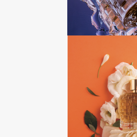
BLOME
C
Cadence
Chupa Chups
Capelli Dorati
Clarette
Carbon Theory
Clarins
Carmex
Clarins Precious
НОВИНКА
Carolina Herrera
Clinique
Catrice
Clive Christian
Celimax
Club De Nuit
Cettua
Collagenina