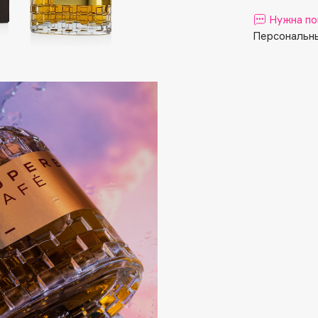
Aveda
Нужна по
Avene
Персональны
Boadicea The Victorious
Bobbi Brown
BOOMSHOP
BORK
Brunello Cucinelli
Bvlgari
by TERRY
BY WISHTREND
Byredo