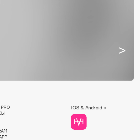
E PRO
IOS & Android >
СЫ
RAM
APP