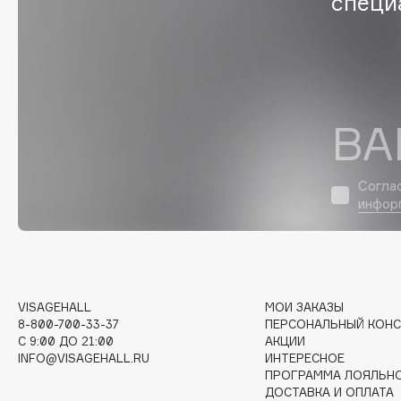
специ
G
Garnier
Giardino Magico
Gecko
Gillette
Geltek
Givenchy
ВА
Genosys
Global Keratin
ЭКСКЛЮЗИВ
Global White
Geomar
Согла
инфор
H
Hadat Cosmetics
HELIBEAUTY
VISAGEHALL
МОИ ЗАКАЗЫ
Hamis
Hempz
8-800-700-33-37
ПЕРСОНАЛЬНЫЙ КОНС
C 9:00 ДО 21:00
АКЦИИ
Hapica
HFC
INFO@VISAGEHALL.RU
ИНТЕРЕСНОЕ
ПРОГРАММА ЛОЯЛЬН
ДОСТАВКА И ОПЛАТА