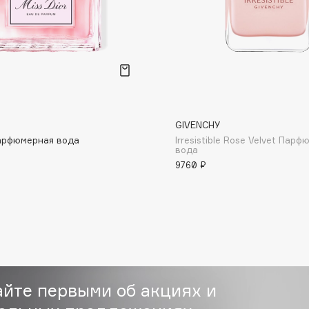
Etude organix
Eva Mosaic
Ex Nihilo
EXOARI L
GIVENCHY
Парфюмерная вода
Irresistible Rose Velvet Пар
вода
9760 ₽
Fragrance Du Bois
Frederic Malle
Frudia
Funny Organix
айте первыми об акциях и