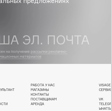
альных предложениях
Gourmandise
Grace Day
Guerlain
ША ЭЛ. ПОЧТА
Guess
сен на получение
рассылки рекламно-
мационных материалов
Holika Holika
РАБОТА У НАС
VISAG
Holly Polly
УЛЬТАНТ
МАГАЗИНЫ
СЕРВИ
КОНТАКТЫ
Holy Land
ПОСТАВЩИКАМ
VK
ОСТИ
АРЕНДА
TELEG
WHATS