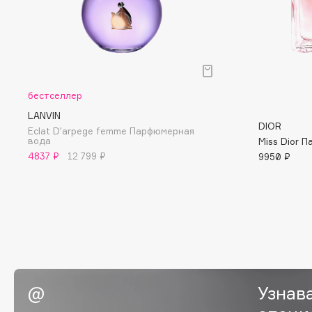
Eigshow
EpilProfi
Elemis
Erborian
Elian Russia
Essence
Elie Saab
Essential Parfums Paris
бестселлер
LANVIN
DIOR
Eclat D'arpege femme Парфюмерная
вода
Miss Dior 
F
4837 ₽
12 799 ₽
9950 ₽
FANE
Flipper
Farmstay
FLOEMA
Felce Azzurra
Floraïku
Fillerina
Forlle'd
ЭКСКЛЮЗИВ
Fiona Franchimon
Узнав