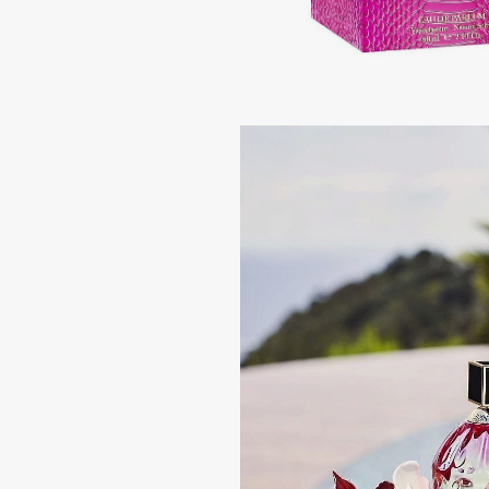
Aravia Professional
Alix Avien
Arcadia
Allies of Skin
Archetype
AMAN
B
Babor
beautyblender
Baffy
Bebble
Balmain Hair Couture
Beverly Hills Polo Club
ЭКСКЛЮЗИВ
Biodance
Banderas
Bioderma
Basicare
Biomed
Batiste
Biorepair
Beauty Bomb
Blanx
Beauty Pati
Blistex
Beautyblades
НОВИНКА