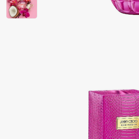
Подарки
0 - 9
Для дома
100BON
22|11
Техника
A
Acqua di Parma
Amina Daudova Brushes
Acque di Italia
Amouage
Adele for you
Amuleto Di Casa
Advante
Angiopharm
ЭКСКЛЮЗИВ
ЭКСКЛЮЗИВ
Aesop
Annbeauty
Age Stop
Anua
ЭКСКЛЮЗИВ
Apadent
AHFA Cosmetics
Apagard
Ajmal