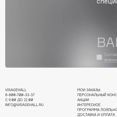
специ
G
Garnier
Giardino Magico
Gecko
Gillette
Geltek
Givenchy
ВА
Genosys
Global Keratin
ЭКСКЛЮЗИВ
Global White
Geomar
Согла
инфор
H
Hadat Cosmetics
HELIBEAUTY
VISAGEHALL
МОИ ЗАКАЗЫ
Hamis
Hempz
8-800-700-33-37
ПЕРСОНАЛЬНЫЙ КОНС
C 9:00 ДО 21:00
АКЦИИ
Hapica
HFC
INFO@VISAGEHALL.RU
ИНТЕРЕСНОЕ
ПРОГРАММА ЛОЯЛЬН
ДОСТАВКА И ОПЛАТА