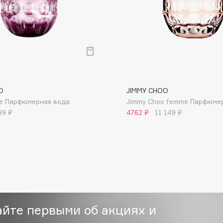
Etude organix
Eva Mosaic
Ex Nihilo
EXOARI L
O
JIMMY CHOO
me Парфюмерная вода
Jimmy Choo femme Парфюме
99 ₽
4762 ₽
11 149 ₽
Fragrance Du Bois
Frederic Malle
Frudia
Funny Organix
айте первыми об акциях и