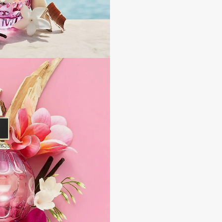
Consly
Corimo
CosRX
Cottolina
Crescina
Cunzite
Curaprox