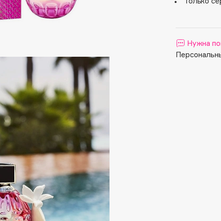
Только се
Aveda
Avene
Нужна по
Персональны
Boadicea The Victorious
Bobbi Brown
BOOMSHOP
BORK
Brunello Cucinelli
Bvlgari
by TERRY
BY WISHTREND
Byredo