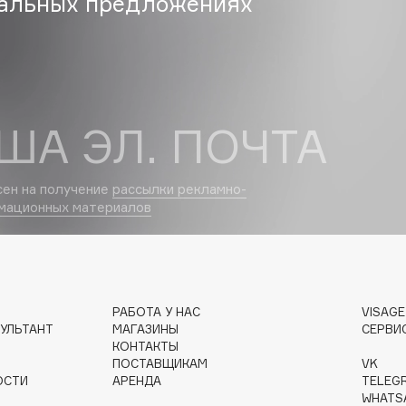
альных предложениях
Gourmandise
Grace Day
Guerlain
ША ЭЛ. ПОЧТА
Guess
сен на получение
рассылки рекламно-
мационных материалов
Holika Holika
РАБОТА У НАС
VISAG
Holly Polly
УЛЬТАНТ
МАГАЗИНЫ
СЕРВИ
КОНТАКТЫ
Holy Land
ПОСТАВЩИКАМ
VK
ОСТИ
АРЕНДА
TELEG
WHATS