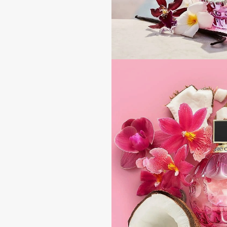
BLOME
C
Cadence
Chupa Chups
Capelli Dorati
Clarette
Carbon Theory
Clarins
Carmex
Clarins Precious
НОВИНКА
Carolina Herrera
Clinique
Catrice
Clive Christian
Celimax
Club De Nuit
Cettua
Collagenina