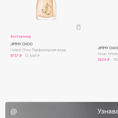
Eigshow
EpilProfi
Elemis
Erborian
Elian Russia
Essence
Elie Saab
Essential Parfums Paris
бестселлер
JIMMY CHOO
JIMMY CHO
I Want Choo Парфюмерная вода
Fever fem
8737 ₽
11 649 ₽
F
5624 ₽
74
FANE
Flipper
Farmstay
FLOEMA
Felce Azzurra
Floraïku
Fillerina
Forlle'd
ЭКСКЛЮЗИВ
Fiona Franchimon
Узнав