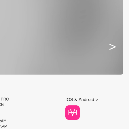
E PRO
IOS & Android >
СЫ
RAM
APP