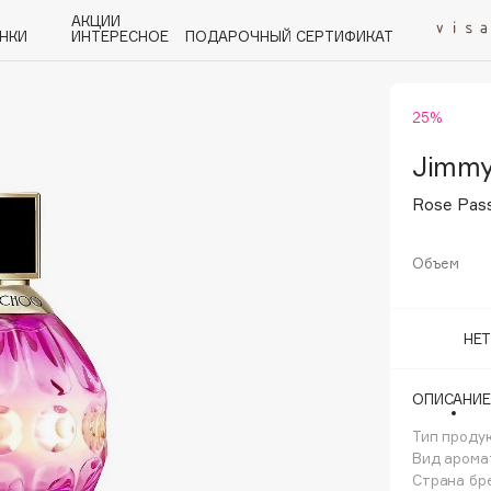
АКЦИИ
НКИ
ИНТЕРЕСНОЕ
ПОДАРОЧНЫЙ СЕРТИФИКАТ
25%
P
Q
R
S
T
U
V
W
Y
Z
А - Я
Jimmy
Rose Pas
Объем
Angiopharm
НЕ
KIKO Milano
Estée Lauder
ОПИСАНИЕ
Clarins
Тип проду
Вид арома
Страна бр