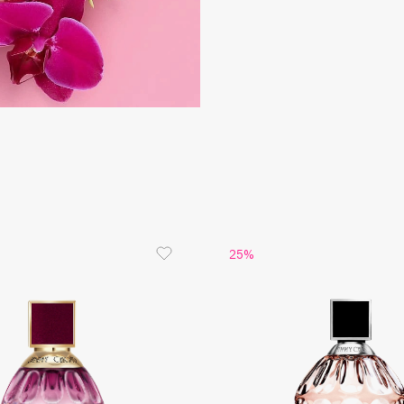
Dr.Althea
Dr.Ceuracle
Dr.Jart+
DSD de Luxe
Dyson
25%
Estrâde
Estée Lauder
Etat Pur
Etude House