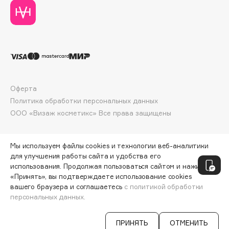
Collagenina
Consly
Corimo
CosRX
Cottolina
Crescina
Оферта
Cunzite
Политика обработки персональных данных
Curaprox
ООО «Визаж косметикс» Все права защищены
D
Мы используем файлы cookies и технологии веб-аналитики
для улучшения работы сайта и удобства его
d'Alba
использования. Продолжая пользоваться сайтом и нажимая
«Принять», вы подтверждаете использование cookies
DABO
вашего браузера и соглашаетесь
с политикой обработки
DARLING*
персональных данных.
ДОБАВИТЬ В КОРЗИНУ
5698 ₽
8140 ₽
Darphin
Davines
ПРИНЯТЬ
ОТМЕНИТЬ