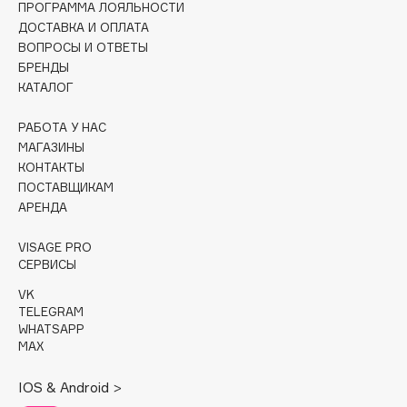
ПРОГРАММА ЛОЯЛЬНОСТИ
ДОСТАВКА И ОПЛАТА
Cadence
ВОПРОСЫ И ОТВЕТЫ
Capelli Dorati
БРЕНДЫ
Carbon Theory
КАТАЛОГ
Carmex
РАБОТА У НАС
Carolina Herrera
МАГАЗИНЫ
Catrice
КОНТАКТЫ
Celimax
ПОСТАВЩИКАМ
АРЕНДА
Cettua
Chupa Chups
VISAGE PRO
Clarette
СЕРВИСЫ
Clarins
VK
TELEGRAM
Clarins Precious
НОВИНКА
WHATSAPP
Clinique
MAX
Clive Christian
IOS & Android >
Club De Nuit