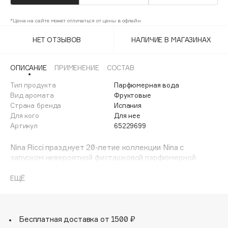
Adele for you
Финал лета
Advante
*Цена на сайте может отличаться от цены в офлайн
ЭКСКЛЮЗИВ
1 АВГ - 31 АВГ
Aesop
НЕТ ОТЗЫВОВ
НАЛИЧИЕ В МАГАЗИНАХ
Age Stop
ЭКСКЛЮЗИВ
AHFA Cosmetics
ОПИСАНИЕ
ПРИМЕНЕНИЕ
СОСТАВ
Ajmal
Тип продукта
Парфюмерная вода
Вид аромата
Фруктовые
Alix Avien
Страна бренда
Испания
Allies of Skin
Для кого
Для нее
AMAN
Артикул
65229699
Amina Daudova Brushes
Nina Ricci празднует 20-летие коллекции Nina с
Amouage
запуском невероятной фисташковой парфюмерной
Amuleto Di Casa
новинки.
Сладкое сливочное звучание, в котором солирует
ЕЩЁ
Angiopharm
ЭКСКЛЮЗИВ
фисташка – аромат абсолютного наслаждения. Это ваш
Annbeauty
знак, чтобы побаловать себя! Цветочная гурманская
древесная парфюмерная вода создана из
Anua
ингредиентов, на 89% имеющих натуральное
Бесплатная доставка от 1500 ₽
Apadent