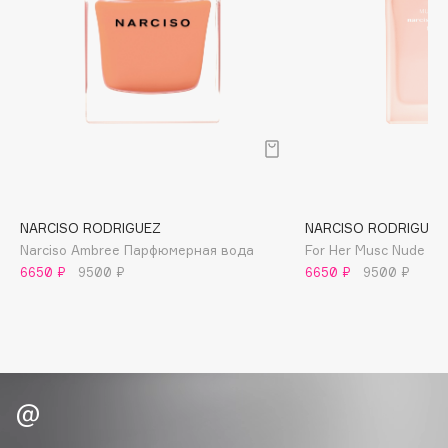
B
Babor
Baffy
Balmain Hair Couture
ЭКСКЛЮЗИВ
Banderas
Basicare
Batiste
Beauty Bomb
NARCISO RODRIGUEZ
NARCISO RODRIGUEZ
Narciso Ambree Парфюмерная вода
For Her Musc Nude П
Beauty Pati
6650 ₽
9500 ₽
6650 ₽
9500 ₽
Beautyblades
НОВИНКА
beautyblender
Bebble
Beverly Hills Polo Club
Biodance
Bioderma