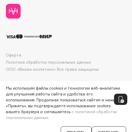
Collagenina
Consly
Corimo
CosRX
Cottolina
Crescina
Cunzite
Оферта
Curaprox
Политика обработки персональных данных
ООО «Визаж косметикс» Все права защищены
D
Мы используем файлы cookies и технологии веб-аналитики
для улучшения работы сайта и удобства его
d'Alba
использования. Продолжая пользоваться сайтом и нажимая
DABO
«Принять», вы подтверждаете использование cookies
вашего браузера и соглашаетесь
с политикой обработки
DARLING*
персональных данных.
ДОБАВИТЬ В КОРЗИНУ
6650 ₽
9500 ₽
Darphin
Davines