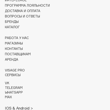
ИНТЕРЕСНОЕ
ПРОГРАММА ЛОЯЛЬНОСТИ
Cadence
ДОСТАВКА И ОПЛАТА
Capelli Dorati
ВОПРОСЫ И ОТВЕТЫ
БРЕНДЫ
Carbon Theory
КАТАЛОГ
Carmex
Carolina Herrera
РАБОТА У НАС
МАГАЗИНЫ
Catrice
КОНТАКТЫ
Celimax
ПОСТАВЩИКАМ
Cettua
АРЕНДА
Chupa Chups
VISAGE PRO
Clarette
СЕРВИСЫ
Clarins
VK
Clarins Precious
НОВИНКА
TELEGRAM
Clinique
WHATSAPP
MAX
Clive Christian
Club De Nuit
IOS & Android >