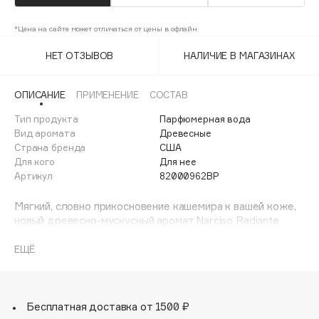
Adele for you
Финал лета
Advante
*Цена на сайте может отличаться от цены в офлайн
ЭКСКЛЮЗИВ
1 АВГ - 31 АВГ
Aesop
НЕТ ОТЗЫВОВ
НАЛИЧИЕ В МАГАЗИНАХ
Age Stop
ЭКСКЛЮЗИВ
AHFA Cosmetics
ОПИСАНИЕ
ПРИМЕНЕНИЕ
СОСТАВ
Ajmal
Тип продукта
Парфюмерная вода
Вид аромата
Древесные
Alix Avien
Страна бренда
США
Allies of Skin
Для кого
Для нее
AMAN
Артикул
82000962BP
Amina Daudova Brushes
Мягкий, словно прикосновение кашемира к вашей коже,
Amouage
новый древесно-мускусный аромат Narciso Radiante
Amuleto Di Casa
раскрывается чувственным белым букетом. Цветочные
ноты гвоздики и цветов апельсинового дерева
ЕЩЁ
Angiopharm
ЭКСКЛЮЗИВ
изысканно подчеркнуты ветивером и хлопком,
Annbeauty
звучащими в сердце композиции. Знаковый мускус в
окружении обволакивающих древесных нот создает
Anua
неповторимый кашемировый шлейф.
Бесплатная доставка от 1500 ₽
Apadent