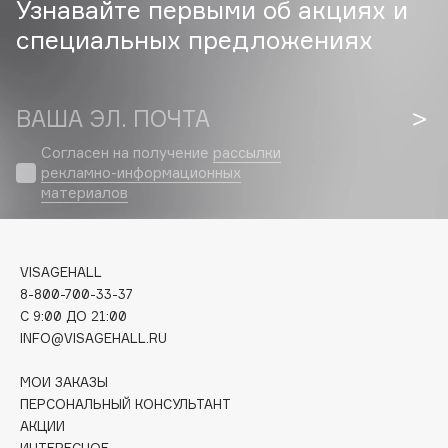
Узнавайте первыми об акциях и
Biomed
специальных предложениях
Biorepair
Blanx
Blistex
ВАША ЭЛ. ПОЧТА
BLOME
Boadicea The Victorious
Согласен на получение
рассылки
рекламно-информационных
Bobbi Brown
материалов
BOOMSHOP
BORK
Brunello Cucinelli
VISAGEHALL
Bvlgari
8-800-700-33-37
by TERRY
C 9:00 ДО 21:00
INFO@VISAGEHALL.RU
BY WISHTREND
Byredo
МОИ ЗАКАЗЫ
ПЕРСОНАЛЬНЫЙ КОНСУЛЬТАНТ
АКЦИИ
C