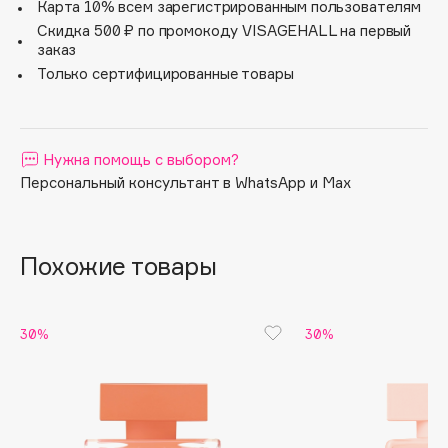
Карта 10% всем зарегистрированным пользователям
Apagard
Скидка 500 ₽ по промокоду VISAGEHALL на первый
заказ
Aravia Professional
Только сертифицированные товары
Arcadia
Archetype
Architect Demidoff
Нужна помощь с выбором?
ARIVE MAKEUP
Персональный консультант в WhatsApp и Max
Art&Fact
Art-Visage
Artdeco
Похожие товары
Astra
Atelier Rebul
Augustinus Bader
30%
30%
Aveda
Avene