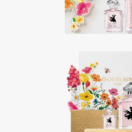
Aravia Professional
Alix Avien
Arcadia
Allies of Skin
Archetype
AMAN
B
Babor
beautyblender
Baffy
Bebble
Balmain Hair Couture
Beverly Hills Polo Club
ЭКСКЛЮЗИВ
Biodance
Banderas
Bioderma
Basicare
Biomed
Batiste
Biorepair
Beauty Bomb
Blanx
Beauty Pati
Blistex
Beautyblades
НОВИНКА