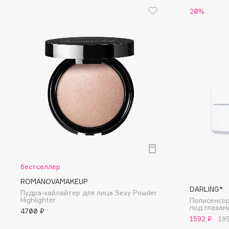
20%
G
Garnier
Giardino Magico
Gecko
Gillette
Geltek
Givenchy
Genosys
Global Keratin
ЭКСКЛЮЗИВ
Global White
Geomar
H
бестселлер
Hadat Cosmetics
HELIBEAUTY
ROMANOVAMAKEUP
Hamis
Hempz
DARLING*
Пудра-хайлайтер для лица Sexy Powder
Hapica
HFC
Highlighter
Полисенсор
под глазам
4700 ₽
1592 ₽
19