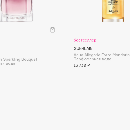
Etude organix
Eva Mosaic
Ex Nihilo
EXOARI L
бестселлер
GUERLAIN
Aqua Allegoria Forte Mandarine
Парфюмерная вода
n Sparkling Bouquet
ая вода
13 730 ₽
Fragrance Du Bois
Frederic Malle
Frudia
Funny Organix