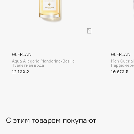
Eigshow
EpilProfi
Elemis
Erborian
Elian Russia
Essence
Elie Saab
Essential Parfums Paris
GUERLAIN
GUERLAIN
Aqua Allegoria Mandarine-Basilic
Mon Guerlai
F
Туалетная вода
Парфюмерн
12 100 ₽
10 070 ₽
FANE
Flipper
Farmstay
FLOEMA
Felce Azzurra
Floraïku
Fillerina
Forlle'd
ЭКСКЛЮЗИВ
Fiona Franchimon
С этим товаром покупают