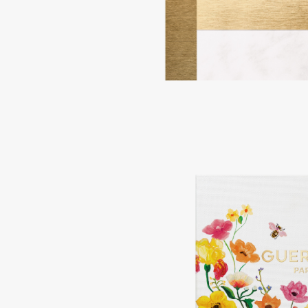
BLOME
C
Cadence
Chupa Chups
Capelli Dorati
Clarette
Carbon Theory
Clarins
Carmex
Clarins Precious
НОВИНКА
Carolina Herrera
Clinique
Catrice
Clive Christian
Celimax
Club De Nuit
Cettua
Collagenina