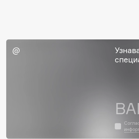
I
I Love My Hair
INGLOT
Iceberg
Initio
Узнав
Icon Skin
Insight Professional
Influence Beauty
Institut Esthederm
специ
J
ВА
James Read
Janeke
Jan Marini
Jimmy Choo
ЭКСКЛЮЗИВ
JMsolution
Согла
Jane Iredale
инфор