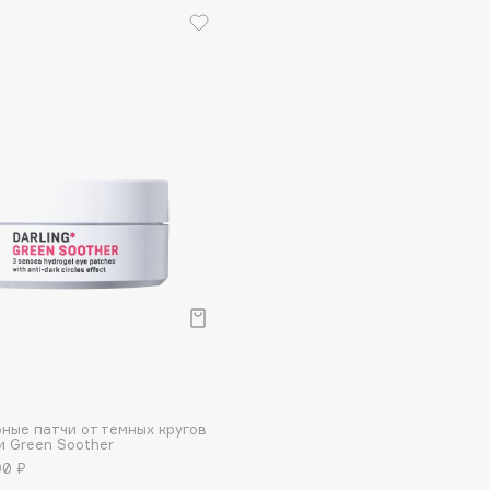
Gourmandise
Grace Day
Guerlain
Guess
Holika Holika
Holly Polly
Holy Land
ные патчи от темных кругов
и Green Soother
90 ₽