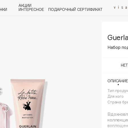
АКЦИИ
НКИ
ИНТЕРЕСНОЕ
ПОДАРОЧНЫЙ СЕРТИФИКАТ
Guerla
P
Q
R
S
T
U
V
W
Y
Z
А - Я
Набор под
НЕ
ОПИСАНИЕ
Angiopharm
KIKO Milano
Тип проду
Для кого
Estée Lauder
Страна бр
Clarins
Вдохновл
коллекция
воплощени