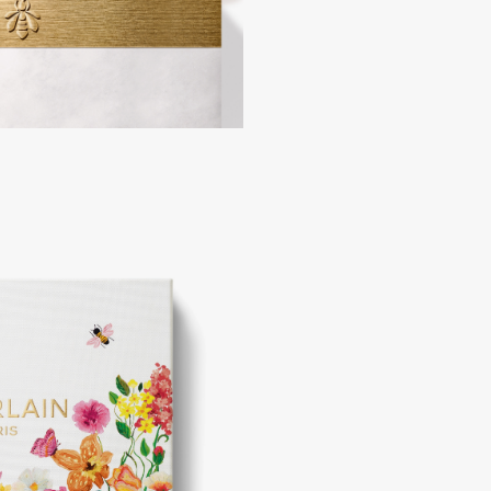
Consly
Corimo
CosRX
Cottolina
Crescina
Cunzite
Curaprox