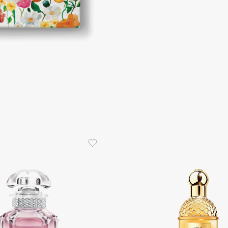
Dr.Althea
Dr.Ceuracle
Dr.Jart+
DSD de Luxe
Dyson
Estrâde
Estée Lauder
Etat Pur
Etude House