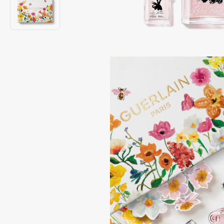
Подарки
0 - 9
Для дома
100BON
22|11
Техника
A
Acqua di Parma
Amina Daudova Brushes
Acque di Italia
Amouage
Adele for you
Amuleto Di Casa
Advante
Angiopharm
ЭКСКЛЮЗИВ
ЭКСКЛЮЗИВ
Aesop
Annbeauty
Age Stop
Anua
ЭКСКЛЮЗИВ
Apadent
AHFA Cosmetics
Apagard
Ajmal