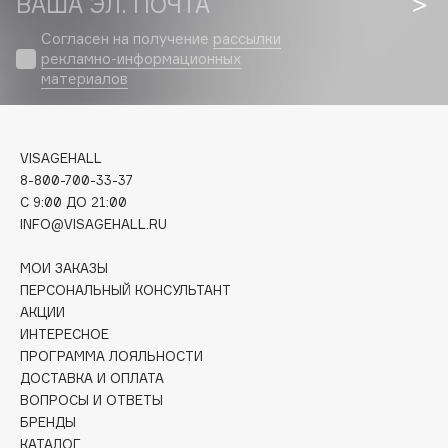
ВАША ЭЛ. ПОЧТА
Biomed
Biorepair
Согласен на получение
рассылки
рекламно-информационных
Blanx
материалов
Blistex
BLOME
Boadicea The Victorious
VISAGEHALL
Bobbi Brown
8-800-700-33-37
BOOMSHOP
C 9:00 ДО 21:00
INFO@VISAGEHALL.RU
BORK
Brunello Cucinelli
МОИ ЗАКАЗЫ
Bvlgari
ПЕРСОНАЛЬНЫЙ КОНСУЛЬТАНТ
АКЦИИ
by TERRY
ИНТЕРЕСНОЕ
BY WISHTREND
ПРОГРАММА ЛОЯЛЬНОСТИ
Byredo
ДОСТАВКА И ОПЛАТА
ВОПРОСЫ И ОТВЕТЫ
БРЕНДЫ
C
КАТАЛОГ