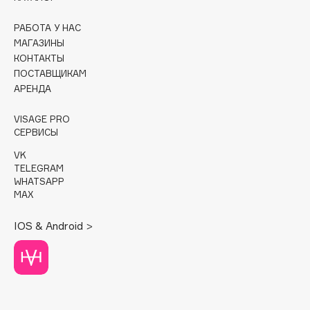
Cadence
РАБОТА У НАС
МАГАЗИНЫ
Capelli Dorati
КОНТАКТЫ
Carbon Theory
ПОСТАВЩИКАМ
Carmex
АРЕНДА
Carolina Herrera
VISAGE PRO
Catrice
СЕРВИСЫ
Celimax
VK
Cettua
TELEGRAM
Chupa Chups
WHATSAPP
MAX
Clarette
Clarins
IOS & Android >
Clarins Precious
Clinique
Clive Christian
Club De Nuit