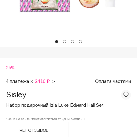
Подарки
Tom Ford
HFC
Для дома
Angiopharm
Техника
KIKO Milano
Estée Lauder
Clarins
0 - 9
25%
100BON
4 платежа ×
2416 ₽
>
Оплата частями
22|11
Sisley
Набор подарочный Izia Luke Edward Hall Set
A
*Цена на сайте может отличаться от цены в офлайн
Acqua di Parma
НЕТ ОТЗЫВОВ
Acque di Italia