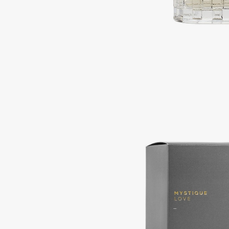
Подарки
0 - 9
Для дома
100BON
22|11
Техника
A
Acqua di Parma
Amina Daudova Brushes
Acque di Italia
Amouage
Adele for you
Amuleto Di Casa
Advante
Angiopharm
ЭКСКЛЮЗИВ
ЭКСКЛЮЗИВ
Aesop
Annbeauty
Age Stop
Anua
ЭКСКЛЮЗИВ
Apadent
AHFA Cosmetics
Apagard
Ajmal