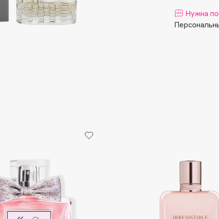
Aveda
Нужна по
Avene
Персональны
Boadicea The Victorious
Bobbi Brown
BOOMSHOP
BORK
Brunello Cucinelli
Bvlgari
by TERRY
BY WISHTREND
Byredo