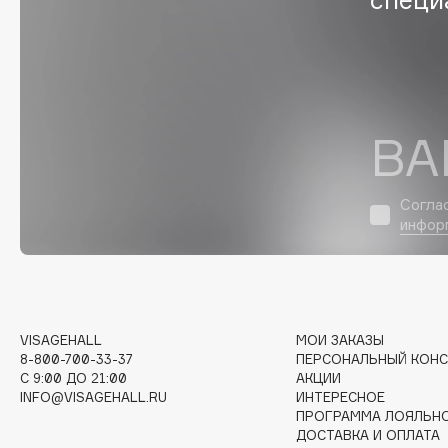
D
d'Alba
Dior
DABO
Divage
DARLING*
Dolce & Gabbana
Darphin
Dolomit
ВА
Davines
Dorco
Deonica
DP Daily Perfection
Согла
Dessange
Dr. Vranjes Firenze
инфор
E
VISAGEHALL
МОИ ЗАКАЗЫ
8-800-700-33-37
ПЕРСОНАЛЬНЫЙ КОНС
Eat My
Ella Bartsueva Brushes
C 9:00 ДО 21:00
АКЦИИ
Ecolatier
EMBRACE Haircare
INFO@VISAGEHALL.RU
ИНТЕРЕСНОЕ
ПРОГРАММА ЛОЯЛЬН
Ecotools
Emmanuelle Jane
ДОСТАВКА И ОПЛАТА
EGG
Enough