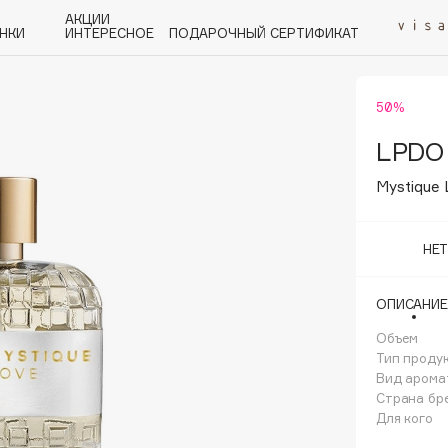
АКЦИИ
НКИ
ИНТЕРЕСНОЕ
ПОДАРОЧНЫЙ СЕРТИФИКАТ
50%
P
Q
R
S
T
U
V
W
Y
Z
А - Я
LPDO
Mystique
НЕ
Angiopharm
ОПИСАНИЕ
KIKO Milano
Объем
Estée Lauder
Тип проду
Clarins
Вид арома
Страна бр
Для кого