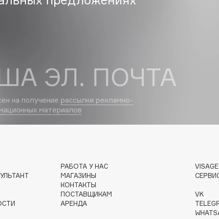
Dr.Althea
Dr.Ceuracle
Dr.Jart+
DSD de Luxe
ША ЭЛ. ПОЧТА
Dyson
сен на получение
рассылки рекламно-
мационных материалов
РАБОТА У НАС
VISAG
УЛЬТАНТ
МАГАЗИНЫ
СЕРВИ
Estée Lauder
КОНТАКТЫ
Etat Pur
ПОСТАВЩИКАМ
VK
ОСТИ
АРЕНДА
TELEG
Etude House
WHATS
Etude organix