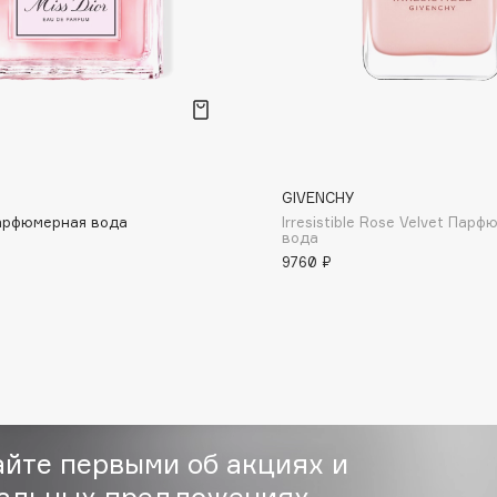
Consly
GIVENCHY
Corimo
Парфюмерная вода
Irresistible Rose Velvet Пар
CosRX
вода
9760 ₽
Cottolina
Crescina
Cunzite
Curaprox
айте первыми об акциях и
альных предложениях