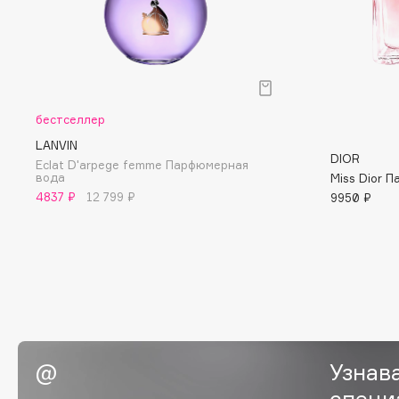
BLOME
C
бестселлер
Cadence
Chupa Chups
LANVIN
DIOR
Capelli Dorati
Clarette
Eclat D'arpege femme Парфюмерная
вода
Miss Dior 
Carbon Theory
Clarins
4837 ₽
12 799 ₽
9950 ₽
Carmex
Clarins Precious
НОВИНКА
Carolina Herrera
Clinique
Catrice
Clive Christian
Celimax
Club De Nuit
Cettua
Collagenina
Узнав
специ