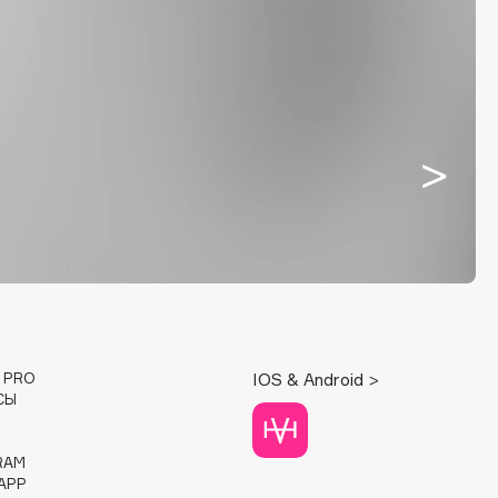
E PRO
IOS & Android >
СЫ
RAM
APP