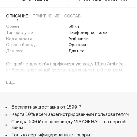
Adele for you
Финал лета
Advante
ЭКСКЛЮЗИВ
ОПИСАНИЕ
ПРИМЕНЕНИЕ
СОСТАВ
1 АВГ - 31 АВГ
Aesop
Объем
50мл
Age Stop
Тип продукта
Парфюмерная вода
ЭКСКЛЮЗИВ
Вид аромата
Амбровые
AHFA Cosmetics
Страна бренда
Франция
Ajmal
Для кого
Для нее
Alix Avien
Откройте для себя парфюмерную воду L'Eau Ambrée—
Allies of Skin
амброво-цветочный аромат, вдохновленный сиянием
AMAN
золотого заката в сочетании с притягательной
чувственностью.
ЕЩЁ
Amina Daudova Brushes
Amouage
L’Eau Ambrée раскрывается насыщенным и
притягательным звучанием с гурманскими акцентами.
Amuleto Di Casa
Уникальная композиция из трёх граней иланг-иланга:
Бесплатная доставка от 1500 ₽
Angiopharm
ЭКСКЛЮЗИВ
инфузии, эссенции и сушёных цветов, сливается с
Карта 10% всем зарегистрированным пользователям
Annbeauty
кремовой нежностью инжирного молока. Одна из самых
Скидка 500 ₽ по промокоду VISAGEHALL на первый
стойких акватических молекул, Aquozone®, сочетается
Anua
заказ
с тёплым янтарным звучанием Ambrox®, а чувственные
Только сертифицированные товары
Apadent