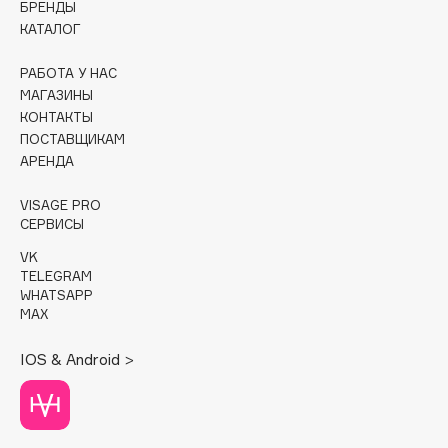
БРЕНДЫ
КАТАЛОГ
Cadence
Capelli Dorati
РАБОТА У НАС
Carbon Theory
МАГАЗИНЫ
КОНТАКТЫ
Carmex
ПОСТАВЩИКАМ
Carolina Herrera
АРЕНДА
Catrice
Celimax
VISAGE PRO
СЕРВИСЫ
Cettua
VK
Chupa Chups
TELEGRAM
Clarette
WHATSAPP
MAX
Clarins
Clarins Precious
IOS & Android >
Clinique
Clive Christian
Club De Nuit