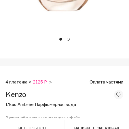
Подарки
Tom Ford
HFC
Для дома
Angiopharm
Техника
KIKO Milano
Estée Lauder
Clarins
0 - 9
100BON
4 платежа ×
2125 ₽
>
Оплата частями
22|11
Kenzo
A
L'Eau Ambrée Парфюмерная вода
Acqua di Parma
*Цена на сайте может отличаться от цены в офлайн
Acque di Italia
НЕТ ОТЗЫВОВ
НАЛИЧИЕ В МАГАЗИНАХ