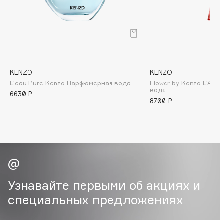
B
Babor
Baffy
Balmain Hair Couture
ЭКСКЛЮЗИВ
Banderas
KENZO
KENZO
L'eau Pure Kenzo Парфюмерная вода
Flower by Kenzo L'A
Basicare
вода
6630 ₽
Batiste
8700 ₽
Beauty Bomb
Beauty Pati
Beautyblades
НОВИНКА
beautyblender
Bebble
Beverly Hills Polo Club
Узнавайте первыми об акциях и
Biodance
специальных предложениях
Bioderma