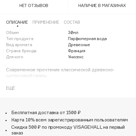
Adele for you
НЕТ ОТЗЫВОВ
НАЛИЧИЕ В МАГАЗИНАХ
Финал лета
Advante
ЭКСКЛЮЗИВ
1 АВГ - 31 АВГ
Aesop
ОПИСАНИЕ
ПРИМЕНЕНИЕ
СОСТАВ
Age Stop
Объем
ЭКСКЛЮЗИВ
30мл
Тип продукта
Парфюмерная вода
AHFA Cosmetics
Вид аромата
Древесные
Ajmal
Страна бренда
Франция
Для кого
Унисекс
Alix Avien
Allies of Skin
Современное прочтение классической древесно-
AMAN
цитрусовой гаммы.
С первых аккордов вас окутывает свежесть мандарина,
Amina Daudova Brushes
переплетенная с экзотическим шафраном, создавая
ЕЩЁ
Amouage
яркое и притягательное начало.
Amuleto Di Casa
Сердце композиции раскрывается глубокими и
насыщенными оттенками бессмертника и османтуса,
Angiopharm
ЭКСКЛЮЗИВ
добавляя загадочности и утонченности.
Бесплатная доставка от 1500 ₽
Annbeauty
Завершает этот волшебный путь богатая база из кедра,
Карта 10% всем зарегистрированным пользователям
мускуса и минеральных нот, дополненная мягкостью
Anua
Скидка 500 ₽ по промокоду VISAGEHALL на первый
замши и терпкостью пачули.
заказ
Apadent