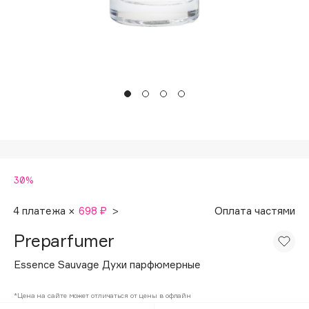
Подарки
Tom Ford
HFC
Для дома
Angiopharm
Техника
KIKO Milano
Estée Lauder
Clarins
0 - 9
30%
100BON
22|11
4 платежа ×
698 ₽
>
Оплата частями
Preparfumer
A
Essence Sauvage Духи парфюмерные
Acqua di Parma
*Цена на сайте может отличаться от цены в офлайн
Acque di Italia