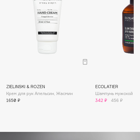
Biomed
Biorepair
Blanx
Blistex
BLOME
Boadicea The Victorious
Bobbi Brown
BOOMSHOP
BORK
Brunello Cucinelli
ZIELINSKI & ROZEN
ECOLATIER
Bvlgari
Крем для рук Апельсин, Жасмин
Шампунь мужской
by TERRY
1650 ₽
342 ₽
456 ₽
BY WISHTREND
Byredo
C