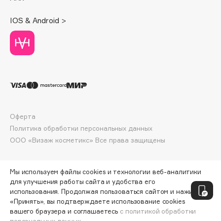
Deonica
IOS & Android >
Dessange
Dior
Divage
Dolce & Gabbana
Dolomit
Dorco
DP Daily Perfection
Оферта
Dr. Vranjes Firenze
Политика обработки персональных данных
Dr.Althea
ООО «Визаж косметикс» Все права защищены
Dr.Ceuracle
Dr.Jart+
Мы используем файлы cookies и технологии веб-аналитики
DSD de Luxe
для улучшения работы сайта и удобства его
Dyson
использования. Продолжая пользоваться сайтом и нажимая
«Принять», вы подтверждаете использование cookies
вашего браузера и соглашаетесь
с политикой обработки
персональных данных.