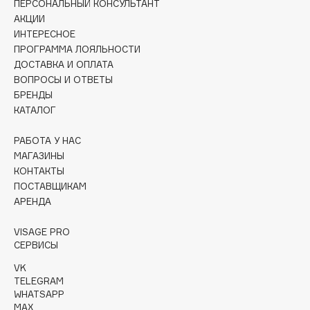
ПЕРСОНАЛЬНЫЙ КОНСУЛЬТАНТ
Collagenina
АКЦИИ
Consly
ИНТЕРЕСНОЕ
Corimo
ПРОГРАММА ЛОЯЛЬНОСТИ
ДОСТАВКА И ОПЛАТА
CosRX
ВОПРОСЫ И ОТВЕТЫ
Cottolina
БРЕНДЫ
Crescina
КАТАЛОГ
Cunzite
РАБОТА У НАС
Curaprox
МАГАЗИНЫ
КОНТАКТЫ
ПОСТАВЩИКАМ
D
АРЕНДА
d'Alba
VISAGE PRO
DABO
СЕРВИСЫ
DARLING*
VK
TELEGRAM
Darphin
WHATSAPP
Davines
MAX