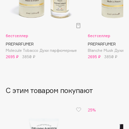
B
Babor
Baffy
Balmain Hair Couture
ЭКСКЛЮЗИВ
бестселлер
бестселлер
Banderas
PREPARFUMER
PREPARFUMER
Basicare
Molecule Tobacco Духи парфюмерные
Blanche Musk Духи 
2695 ₽
3850 ₽
2695 ₽
3850 ₽
Batiste
Beauty Bomb
Beauty Pati
Beautyblades
НОВИНКА
С этим товаром покупают
beautyblender
Bebble
Beverly Hills Polo Club
25%
Biodance
Bioderma