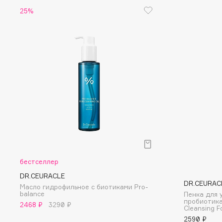
D
25%
d'Alba
Dior
DABO
Divage
DARLING*
Dolce & Gabbana
Darphin
Dolomit
Davines
Dorco
Deonica
DP Daily Perfection
Dessange
Dr. Vranjes Firenze
E
бестселлер
DR.CEURACLE
Eat My
Ella Bartsueva Brushes
DR.CEURAC
Масло гидрофильное с биотиками Pro-
Ecolatier
EMBRACE Haircare
balance
Пенка для 
пробиотика
2468 ₽
3290 ₽
Ecotools
Emmanuelle Jane
Cleansing 
2590 ₽
EGG
Enough