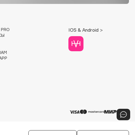
E PRO
IOS & Android >
СЫ
RAM
APP