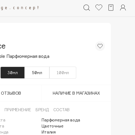
ce
rple Парфюмерная вода
30мл
50мл
100мл
Т ОТЗЫВОВ
НАЛИЧИЕ В МАГАЗИНАХ
ПРИМЕНЕНИЕ
БРЕНД
СОСТАВ
кта
Парфюмерная вода
та
Цветочные
енда
Италия