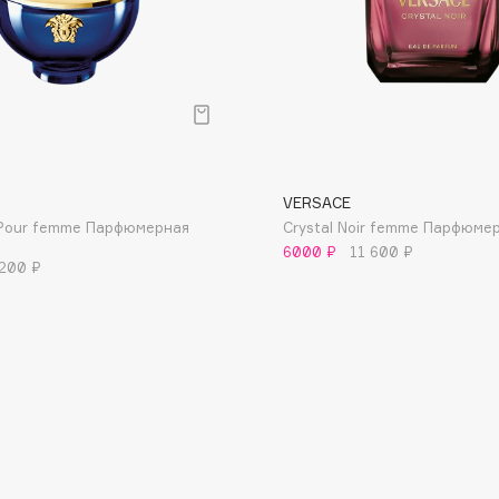
Consly
VERSACE
Corimo
 Pour femme Парфюмерная
Crystal Noir femme Парфюме
CosRX
6000 ₽
11 600 ₽
Cottolina
 200 ₽
Crescina
Cunzite
Curaprox