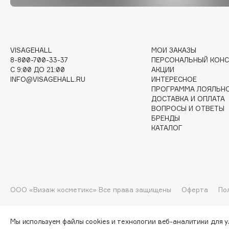
G
Garnier
Giardino Magico
VISAGEHALL
МОИ ЗАКАЗЫ
8-800-700-33-37
ПЕРСОНАЛЬНЫЙ КОНС
Gecko
Gillette
C 9:00 ДО 21:00
АКЦИИ
Geltek
Givenchy
INFO@VISAGEHALL.RU
ИНТЕРЕСНОЕ
Genosys
Global Keratin
ПРОГРАММА ЛОЯЛЬН
ЭКСКЛЮЗИВ
ДОСТАВКА И ОПЛАТА
Global White
Geomar
ВОПРОСЫ И ОТВЕТЫ
БРЕНДЫ
КАТАЛОГ
H
Hadat Cosmetics
HELIBEAUTY
ООО «Визаж косметикс» Все права защищены
Оферта
По
Hamis
Hempz
Hapica
HFC
Мы используем файлы cookies и технологии веб-аналитики для 