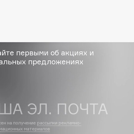
Eva Mosaic
Ex Nihilo
EXOARI L
айте первыми об акциях и
альных предложениях
Fragrance Du Bois
Frederic Malle
Frudia
ША ЭЛ. ПОЧТА
Funny Organix
сен на получение
рассылки рекламно-
мационных материалов