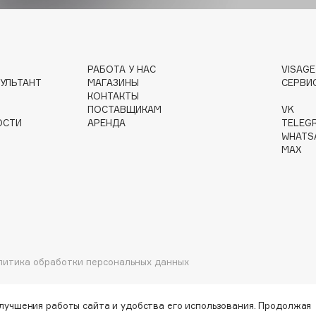
Gourmandise
РАБОТА У НАС
VISAG
УЛЬТАНТ
МАГАЗИНЫ
СЕРВИ
Grace Day
КОНТАКТЫ
Guerlain
ПОСТАВЩИКАМ
VK
Guess
ОСТИ
АРЕНДА
TELEG
WHATS
MAX
Holika Holika
литика обработки персональных данных
Holly Polly
Holy Land
улучшения работы сайта и удобства его использования. Продолжая