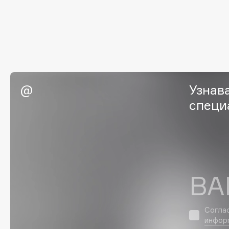
EGIA
EpilProfi
Eigshow
Erborian
Elemis
Essence
Elian Russia
Essential Parfums Paris
Elie Saab
Estrâde
Узнав
специ
F
FANE
Flipper
Farmstay
FLOEMA
Felce Azzurra
Floraïku
ВА
Fillerina
Forlle'd
ЭКСКЛЮЗИВ
Fiona Franchimon
Согла
инфор