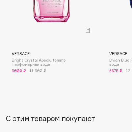
BLOME
C
Cadence
Chupa Chups
VERSACE
VERSACE
Capelli Dorati
Clarette
Bright Crystal Absolu femme
Dylan Blue
Carbon Theory
Clarins
Парфюмерная вода
вода
Carmex
Clarins Precious
6000 ₽
11 600 ₽
6675 ₽
12
Carolina Herrera
Clinique
Catrice
Clive Christian
Celimax
Club De Nuit
Cettua
Collagenina
С этим товаром покупают