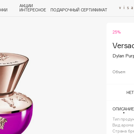
АКЦИИ
НКИ
ИНТЕРЕСНОЕ
ПОДАРОЧНЫЙ СЕРТИФИКАТ
25%
P
Q
R
S
T
U
V
W
Y
Z
А - Я
Versa
Dylan Pu
Объем
Angiopharm
НЕ
KIKO Milano
Estée Lauder
ОПИСАНИЕ
Clarins
Тип проду
Вид арома
Страна бр