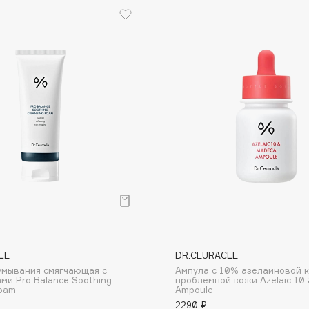
Dr.Althea
Dr.Ceuracle
Dr.Jart+
DSD de Luxe
Dyson
Estée Lauder
LE
DR.CEURACLE
Etat Pur
умывания смягчающая с
Ампула с 10% азелаиновой 
ми Pro Balance Soothing
проблемной кожи Azelaic 10
Etude House
Foam
Ampoule
2290 ₽
Etude organix