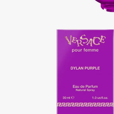
Подарки
0 - 9
Для дома
100BON
22|11
Техника
A
Acqua di Parma
Amina Daudova Brushes
Acque di Italia
Amouage
Adele for you
Amuleto Di Casa
Advante
Angiopharm
ЭКСКЛЮЗИВ
ЭКСКЛЮЗИВ
Aesop
Annbeauty
Age Stop
Anua
ЭКСКЛЮЗИВ
Apadent
AHFA Cosmetics
Apagard
Ajmal