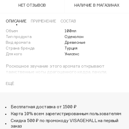
Adele for you
НЕТ ОТЗЫВОВ
НАЛИЧИЕ В МАГАЗИНАХ
Финал лета
Advante
ЭКСКЛЮЗИВ
1 АВГ - 31 АВГ
Aesop
ОПИСАНИЕ
ПРИМЕНЕНИЕ
СОСТАВ
Age Stop
Объем
ЭКСКЛЮЗИВ
100мл
Тип продукта
Одеколон
AHFA Cosmetics
Вид аромата
Древесные
Ajmal
Страна бренда
Турция
Для кого
Унисекс
Alix Avien
Allies of Skin
Роскошное звучание этого аромата открывают
AMAN
таинственные ноты драгоценного кедра, пачули,
благовоний и бессмертника.
Amina Daudova Brushes
ЕЩЁ
Amouage
Ноты сердца - сплетение ароматов белой лилии,
Amuleto Di Casa
жасмина, розы и мистической красной гвоздики.
Angiopharm
ЭКСКЛЮЗИВ
Incense Vetiver завораживает и притягивает всеобщее
Бесплатная доставка от 1500 ₽
Annbeauty
внимание.
Карта 10% всем зарегистрированным пользователям
Anua
Скидка 500 ₽ по промокоду VISAGEHALL на первый
Верхние ноты: кедр, кипарис.
заказ
Apadent