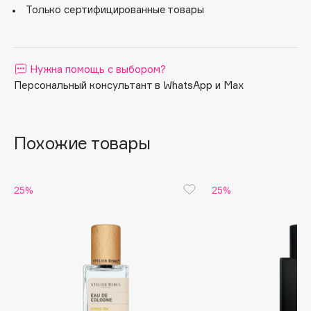
Ноты сердца: гвоздика, лилия, роза, жасмин, ветивер.
Только сертифицированные товары
Базовые ноты: тиковое дерево, кедр, благовония,
Apagard
бессмертник, пачули.
Aravia Professional
Arcadia
Нужна помощь с выбором?
Archetype
Персональный консультант в WhatsApp и Max
Architect Demidoff
ARIVE MAKEUP
Art&Fact
Похожие товары
Art-Visage
Artdeco
25%
25%
Astra
Atelier Rebul
Augustinus Bader
Aveda
Avene