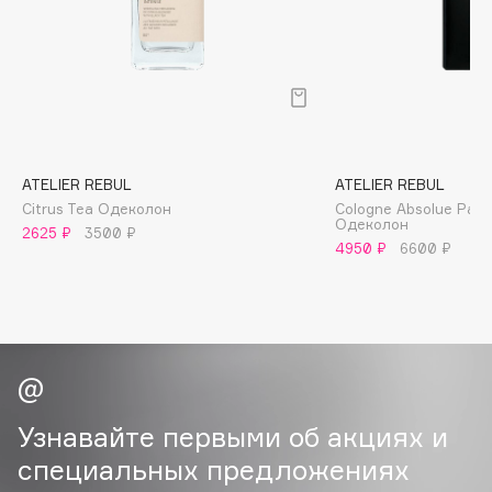
B
Babor
Baffy
Balmain Hair Couture
ЭКСКЛЮЗИВ
Banderas
ATELIER REBUL
ATELIER REBUL
Basicare
Citrus Tea Одеколон
Cologne Absolue Patc
Batiste
Одеколон
2625 ₽
3500 ₽
Beauty Bomb
4950 ₽
6600 ₽
Beauty Pati
Beautyblades
НОВИНКА
beautyblender
Bebble
Beverly Hills Polo Club
Узнавайте первыми об акциях и
Biodance
специальных предложениях
Bioderma