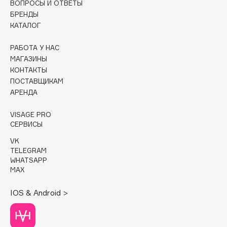
ВОПРОСЫ И ОТВЕТЫ
БРЕНДЫ
Cadence
КАТАЛОГ
Capelli Dorati
Carbon Theory
РАБОТА У НАС
МАГАЗИНЫ
Carmex
КОНТАКТЫ
Carolina Herrera
ПОСТАВЩИКАМ
Catrice
АРЕНДА
Celimax
VISAGE PRO
Cettua
СЕРВИСЫ
Chupa Chups
VK
Clarette
TELEGRAM
WHATSAPP
Clarins
MAX
Clarins Precious
Clinique
IOS & Android >
Clive Christian
Club De Nuit