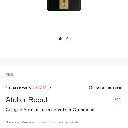
Подарки
Tom Ford
HFC
Для дома
Angiopharm
Техника
KIKO Milano
Estée Lauder
Clarins
0 - 9
25%
100BON
22|11
4 платежа ×
1237 ₽
>
Оплата частями
Atelier Rebul
A
Cologne Absolue Incense Vetiver Одеколон
Acqua di Parma
*Цена на сайте может отличаться от цены в офлайн
Acque di Italia