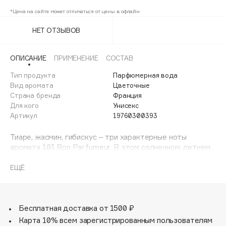
Adele for you
*Цена на сайте может отличаться от цены в офлайн
Финал лета
Advante
ЭКСКЛЮЗИВ
НЕТ ОТЗЫВОВ
1 АВГ - 31 АВГ
Aesop
Age Stop
ЭКСКЛЮЗИВ
ОПИСАНИЕ
ПРИМЕНЕНИЕ
СОСТАВ
AHFA Cosmetics
Тип продукта
Парфюмерная вода
Ajmal
Вид аромата
Цветочные
Alix Avien
Страна бренда
Франция
Для кого
Унисекс
Allies of Skin
Артикул
19760300393
AMAN
Тиаре, жасмин, гибискус – три характерные ноты
Amina Daudova Brushes
аромата 103 Bon Parfumeur. В этом солнечном, летнем
Amouage
коктейле солирует цветочный аккорд с жасмином,
Amuleto Di Casa
нероли, гибискусом и франжипани, но открывает
ЕЩЁ
композицию освежающий бергамот. Мягкие базовые
Angiopharm
ЭКСКЛЮЗИВ
ноты ванили и мускуса подчеркивают красоту сердца
Annbeauty
аромата, где царит тиаре, экзотический цветок с
острова Таити. Эта композиция – словно побег на
Бесплатная доставка от 1500 ₽
Anua
райский пляж, залитый солнцем. Верхние ноты:
Карта 10% всем зарегистрированным пользователям
Apadent