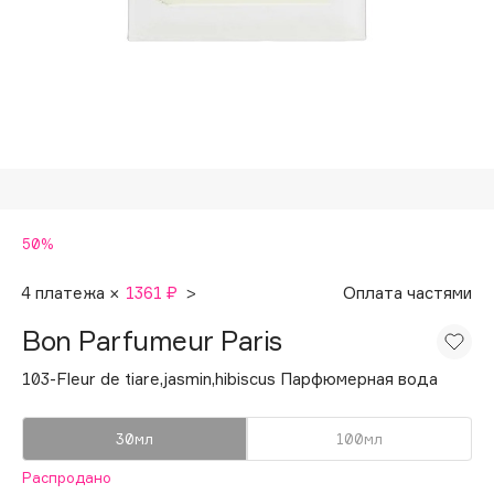
Подарки
Tom Ford
HFC
Для дома
Angiopharm
Техника
KIKO Milano
Estée Lauder
Clarins
0 - 9
50%
100BON
4 платежа ×
1361 ₽
>
Оплата частями
22|11
Bon Parfumeur Paris
103-Fleur de tiare,jasmin,hibiscus Парфюмерная вода
A
30мл
100мл
Acqua di Parma
Распродано
Acque di Italia