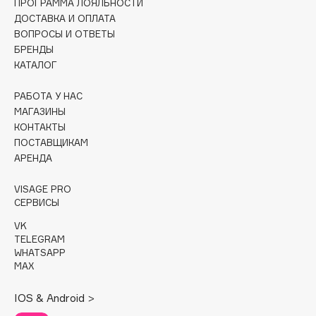
ПРОГРАММА ЛОЯЛЬНОСТИ
ДОСТАВКА И ОПЛАТА
Cadence
ВОПРОСЫ И ОТВЕТЫ
Capelli Dorati
БРЕНДЫ
КАТАЛОГ
Carbon Theory
Carmex
РАБОТА У НАС
Carolina Herrera
МАГАЗИНЫ
Catrice
КОНТАКТЫ
ПОСТАВЩИКАМ
Celimax
АРЕНДА
Cettua
Chupa Chups
VISAGE PRO
СЕРВИСЫ
Clarette
Clarins
VK
TELEGRAM
Clarins Precious
WHATSAPP
Clinique
MAX
Clive Christian
IOS & Android >
Club De Nuit