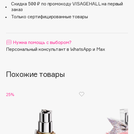
итальянский бергамот, дрок, гибискус. Ноты сердца:
Скидка 500 ₽ по промокоду VISAGEHALL на первый
жасмин, нероли, франжипани. Базовые ноты: песок,
Apagard
заказ
ваниль, мускус.
Aravia Professional
Только сертифицированные товары
Arcadia
Archetype
Architect Demidoff
Нужна помощь с выбором?
ARIVE MAKEUP
Персональный консультант в WhatsApp и Max
Art&Fact
Art-Visage
Похожие товары
Artdeco
Astra
Atelier Rebul
25%
Augustinus Bader
Aveda
Avene