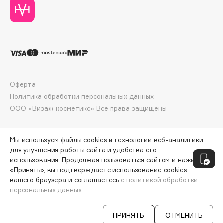
Collagenina
Consly
Corimo
CosRX
Cottolina
Crescina
Оферта
Cunzite
Политика обработки персональных данных
Curaprox
ООО «Визаж косметикс» Все права защищены
D
Мы используем файлы cookies и технологии веб-аналитики
для улучшения работы сайта и удобства его
d'Alba
использования. Продолжая пользоваться сайтом и нажимая
«Принять», вы подтверждаете использование cookies
DABO
вашего браузера и соглашаетесь
с политикой обработки
DARLING*
персональных данных.
СООБЩИТЬ О ПОСТУПЛЕНИИ
5042 ₽
Darphin
ПРИНЯТЬ
ОТМЕНИТЬ
Davines