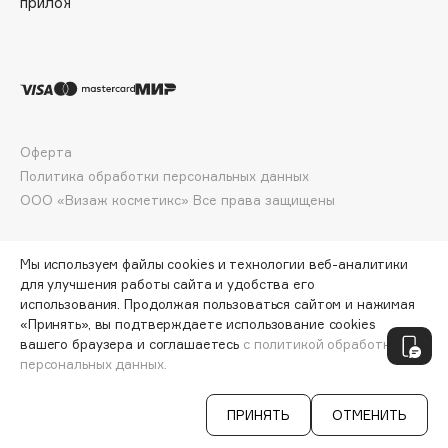
Collagenina
Consly
Corimo
CosRX
Cottolina
Crescina
Оферта
Политика обработки персональных данных
Cunzite
ООО «Визаж косметикс» Все права защищены
Curaprox
Мы используем файлы cookies и технологии веб-аналитики
D
для улучшения работы сайта и удобства его
использования. Продолжая пользоваться сайтом и нажимая
d'Alba
«Принять», вы подтверждаете использование cookies
ПО ЗОЛОТОЙ КАРТЕ:
38 250 ₽
вашего браузера и соглашаетесь
с политикой обработки
DABO
персональных данных.
ДОБАВИТЬ В КОРЗИНУ
45 000 ₽
DARLING*
Darphin
ПРИНЯТЬ
ОТМЕНИТЬ
Davines