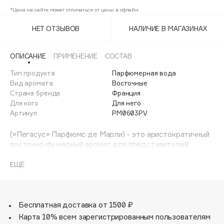
Adele for you
*Цена на сайте может отличаться от цены в офлайн
Финал лета
Advante
ЭКСКЛЮЗИВ
НЕТ ОТЗЫВОВ
НАЛИЧИЕ В МАГАЗИНАХ
1 АВГ - 31 АВГ
Aesop
Age Stop
ЭКСКЛЮЗИВ
ОПИСАНИЕ
ПРИМЕНЕНИЕ
СОСТАВ
AHFA Cosmetics
Тип продукта
Парфюмерная вода
Ajmal
Вид аромата
Восточные
Страна бренда
Франция
Alix Avien
Для кого
Для него
Allies of Skin
Артикул
PM0603PV
AMAN
(«Пегасус» Парфюмс де Марли) - это аристократичный
Amina Daudova Brushes
восточно-фужерный аромат для представителей
Amouage
сильного пола. Pegasus вдохновлен атмосферой одного
из самых старинных королевских хобби – скачек. Этот
Amuleto Di Casa
ЕЩЁ
вид развлечения богемы, всегда привлекал повышенное
Angiopharm
ЭКСКЛЮЗИВ
внимание и являлся грандиозным событием, попасть на
Annbeauty
которое, непременно, стремилась вся элита. Скачки, это
удивительная возможность притронуться к старинным
Бесплатная доставка от 1500 ₽
Anua
традициям, полюбоваться красотой и грацией
Карта 10% всем зарегистрированным пользователям
Apadent