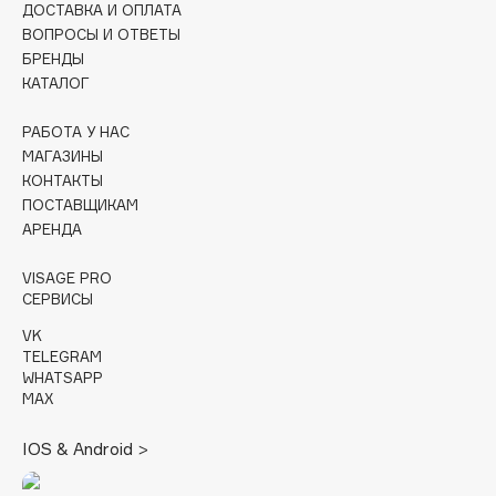
ДОСТАВКА И ОПЛАТА
ВОПРОСЫ И ОТВЕТЫ
Cadence
БРЕНДЫ
Capelli Dorati
КАТАЛОГ
Carbon Theory
РАБОТА У НАС
Carmex
МАГАЗИНЫ
Carolina Herrera
КОНТАКТЫ
Catrice
ПОСТАВЩИКАМ
Celimax
АРЕНДА
Cettua
VISAGE PRO
Chupa Chups
СЕРВИСЫ
Clarette
VK
Clarins
TELEGRAM
WHATSAPP
Clarins Precious
MAX
Clinique
Clive Christian
IOS & Android >
Club De Nuit