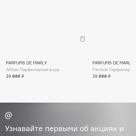
B
Babor
Baffy
Balmain Hair Couture
ЭКСКЛЮЗИВ
Banderas
Basicare
Batiste
PARFUMS DE MARLY
PARFUMS DE MARLY
Beauty Bomb
Althair Парфюмерная вода
Percival Парфюмерна
39 000 ₽
39 000 ₽
Beauty Pati
Beautyblades
НОВИНКА
beautyblender
Bebble
Beverly Hills Polo Club
Biodance
Узнавайте первыми об акциях и
Bioderma