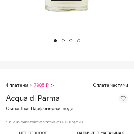
Подарки
Tom Ford
HFC
Для дома
Angiopharm
Техника
KIKO Milano
Estée Lauder
Clarins
0 - 9
100BON
4 платежа ×
7085 ₽
>
Оплата частями
22|11
Acqua di Parma
A
Osmanthus Парфюмерная вода
Acqua di Parma
*Цена на сайте может отличаться от цены в офлайн
Acque di Italia
НЕТ ОТЗЫВОВ
НАЛИЧИЕ В МАГАЗИНАХ