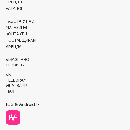
БРЕНДЫ
КАТАЛОГ
Cadence
Capelli Dorati
РАБОТА У НАС
Carbon Theory
МАГАЗИНЫ
КОНТАКТЫ
Carmex
ПОСТАВЩИКАМ
Carolina Herrera
АРЕНДА
Catrice
Celimax
VISAGE PRO
СЕРВИСЫ
Cettua
VK
Chupa Chups
TELEGRAM
Clarette
WHATSAPP
MAX
Clarins
Clarins Precious
НОВИНКА
IOS & Android >
Clinique
Clive Christian
Club De Nuit