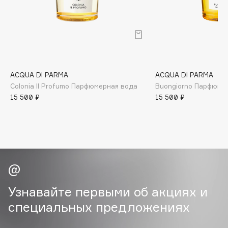
B
Babor
Baffy
Balmain Hair Couture
ЭКСКЛЮЗИВ
Banderas
ACQUA DI PARMA
ACQUA DI PARMA
Colonia Il Profumo Парфюмерная вода
Buongiorno Парфюме
Basicare
15 500 ₽
15 500 ₽
Batiste
Beauty Bomb
Beauty Pati
Beautyblades
НОВИНКА
beautyblender
Bebble
Beverly Hills Polo Club
Узнавайте первыми об акциях и
Biodance
специальных предложениях
Bioderma