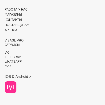
Cadence
РАБОТА У НАС
МАГАЗИНЫ
Capelli Dorati
КОНТАКТЫ
Carbon Theory
ПОСТАВЩИКАМ
Carmex
АРЕНДА
Carolina Herrera
VISAGE PRO
Catrice
СЕРВИСЫ
Celimax
VK
Cettua
TELEGRAM
Chupa Chups
WHATSAPP
MAX
Clarette
Clarins
IOS & Android >
Clarins Precious
Clinique
Clive Christian
Club De Nuit