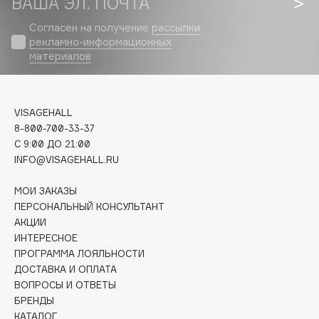
ВАША ЭЛ. ПОЧТА
Biomed
Biorepair
Согласен на получение
рассылки
рекламно-информационных
Blanx
материалов
Blistex
BLOME
Boadicea The Victorious
VISAGEHALL
Bobbi Brown
8-800-700-33-37
BOOMSHOP
C 9:00 ДО 21:00
INFO@VISAGEHALL.RU
BORK
Brunello Cucinelli
МОИ ЗАКАЗЫ
Bvlgari
ПЕРСОНАЛЬНЫЙ КОНСУЛЬТАНТ
АКЦИИ
by TERRY
ИНТЕРЕСНОЕ
BY WISHTREND
ПРОГРАММА ЛОЯЛЬНОСТИ
Byredo
ДОСТАВКА И ОПЛАТА
ВОПРОСЫ И ОТВЕТЫ
БРЕНДЫ
C
КАТАЛОГ