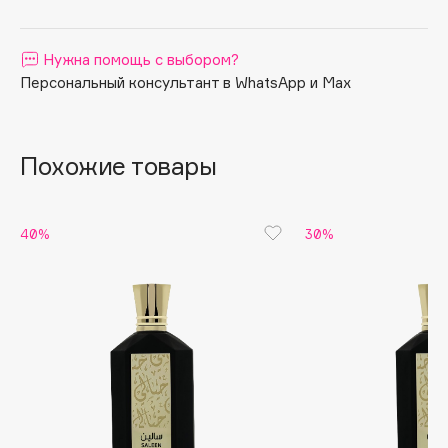
обольстительный шлейф.
Apagard
Aravia Professional
Нужна помощь с выбором?
Arcadia
Персональный консультант в WhatsApp и Max
Archetype
Architect Demidoff
Похожие товары
ARIVE MAKEUP
Art&Fact
Art-Visage
40%
30%
Artdeco
Astra
Atelier Rebul
Augustinus Bader
Aveda
Avene