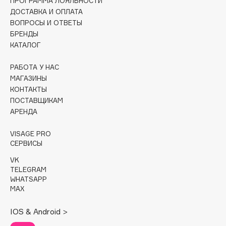
ПРОГРАММА ЛОЯЛЬНОСТИ
ДОСТАВКА И ОПЛАТА
Cadence
ВОПРОСЫ И ОТВЕТЫ
Capelli Dorati
БРЕНДЫ
КАТАЛОГ
Carbon Theory
Carmex
РАБОТА У НАС
Carolina Herrera
МАГАЗИНЫ
Catrice
КОНТАКТЫ
ПОСТАВЩИКАМ
Celimax
АРЕНДА
Cettua
Chupa Chups
VISAGE PRO
СЕРВИСЫ
Clarette
Clarins
VK
TELEGRAM
Clarins Precious
WHATSAPP
Clinique
MAX
Clive Christian
IOS & Android >
Club De Nuit