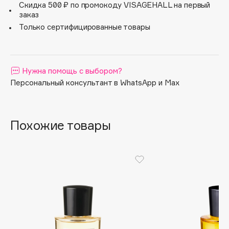
Скидка 500 ₽ по промокоду VISAGEHALL на первый
Apagard
заказ
Aravia Professional
Только сертифицированные товары
Arcadia
Archetype
Architect Demidoff
Нужна помощь с выбором?
Персональный консультант в WhatsApp и Max
ARIVE MAKEUP
Art&Fact
Art-Visage
Похожие товары
Artdeco
Astra
Atelier Rebul
Augustinus Bader
Aveda
Avene