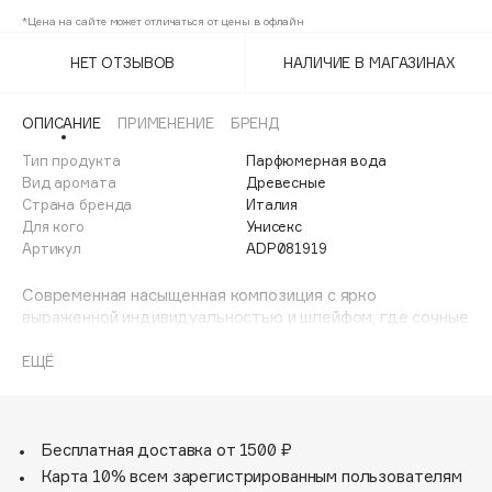
Adele for you
*Цена на сайте может отличаться от цены в офлайн
Финал лета
Advante
ЭКСКЛЮЗИВ
НЕТ ОТЗЫВОВ
НАЛИЧИЕ В МАГАЗИНАХ
1 АВГ - 31 АВГ
Aesop
Age Stop
ЭКСКЛЮЗИВ
ОПИСАНИЕ
ПРИМЕНЕНИЕ
БРЕНД
AHFA Cosmetics
Тип продукта
Парфюмерная вода
Ajmal
Вид аромата
Древесные
Страна бренда
Италия
Alix Avien
Для кого
Унисекс
Allies of Skin
Артикул
ADP081919
AMAN
Современная насыщенная композиция с ярко
Amina Daudova Brushes
выраженной индивидуальностью и шлейфом, где сочные
Amouage
итальянские фрукты подчеркнуты теплыми аккордами.
Яркий, искрящийся древесно-цветочный аромат розы
Amuleto Di Casa
ЕЩЁ
гармонично дополнен свежестью оригинальных специй.
Angiopharm
ЭКСКЛЮЗИВ
Древесные аккорды и мускус придают ему
Annbeauty
завораживающую текстуру и многогранность.
Бесплатная доставка от 1500 ₽
Anua
Карта 10% всем зарегистрированным пользователям
Apadent