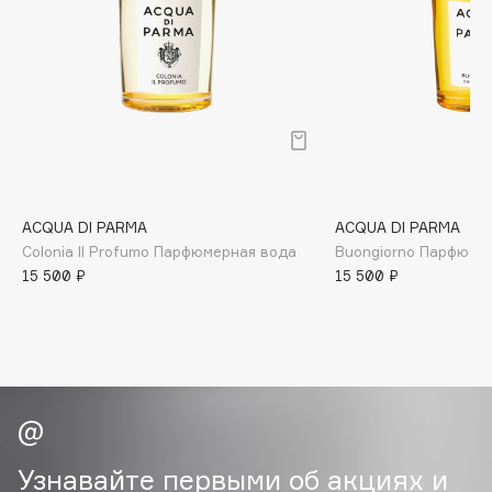
B
Babor
Baffy
Balmain Hair Couture
ЭКСКЛЮЗИВ
Banderas
Basicare
Batiste
ACQUA DI PARMA
ACQUA DI PARMA
Beauty Bomb
Colonia Il Profumo Парфюмерная вода
Buongiorno Парфюме
15 500 ₽
15 500 ₽
Beauty Pati
Beautyblades
НОВИНКА
beautyblender
Bebble
Beverly Hills Polo Club
Biodance
Bioderma
Узнавайте первыми об акциях и