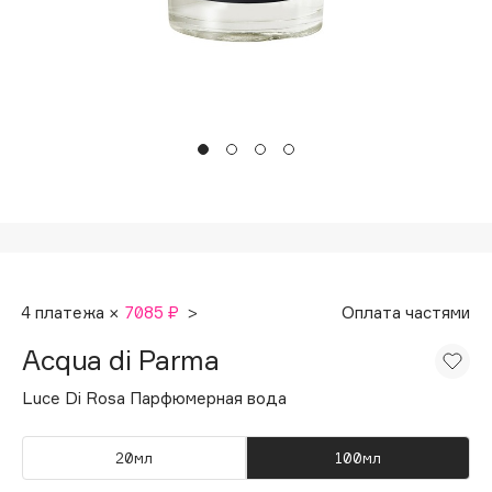
Подарки
Tom Ford
HFC
Для дома
Angiopharm
Техника
KIKO Milano
Estée Lauder
Clarins
0 - 9
100BON
4 платежа ×
7085 ₽
>
Оплата частями
22|11
Acqua di Parma
A
Luce Di Rosa Парфюмерная вода
Acqua di Parma
20мл
100мл
Acque di Italia