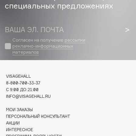
Biomed
специальных предложениях
Biorepair
Blanx
Blistex
ВАША ЭЛ. ПОЧТА
BLOME
Согласен на получение
рассылки
Boadicea The Victorious
рекламно-информационных
материалов
Bobbi Brown
BOOMSHOP
BORK
VISAGEHALL
Brunello Cucinelli
8-800-700-33-37
Bvlgari
C 9:00 ДО 21:00
by TERRY
INFO@VISAGEHALL.RU
BY WISHTREND
МОИ ЗАКАЗЫ
Byredo
ПЕРСОНАЛЬНЫЙ КОНСУЛЬТАНТ
АКЦИИ
ИНТЕРЕСНОЕ
C