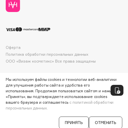
Collagenina
Consly
Corimo
CosRX
Cottolina
Crescina
Оферта
Cunzite
Политика обработки персональных данных
Curaprox
ООО «Визаж косметикс» Все права защищены
D
Мы используем файлы cookies и технологии веб-аналитики
для улучшения работы сайта и удобства его
использования. Продолжая пользоваться сайтом и нажимая
d'Alba
«Принять», вы подтверждаете использование cookies
DABO
вашего браузера и соглашаетесь
с политикой обработки
DARLING*
персональных данных.
ДОБАВИТЬ В КОРЗИНУ
28 340 ₽
Darphin
ПРИНЯТЬ
ОТМЕНИТЬ
Davines