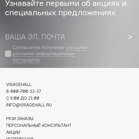
Узнавайте первыми об акциях и
Biomed
специальных предложениях
Biorepair
Blanx
Blistex
ВАША ЭЛ. ПОЧТА
BLOME
Boadicea The Victorious
Согласен на получение
рассылки
рекламно-информационных
Bobbi Brown
материалов
BOOMSHOP
BORK
Brunello Cucinelli
VISAGEHALL
Bvlgari
8-800-700-33-37
by TERRY
C 9:00 ДО 21:00
INFO@VISAGEHALL.RU
BY WISHTREND
Byredo
МОИ ЗАКАЗЫ
ПЕРСОНАЛЬНЫЙ КОНСУЛЬТАНТ
АКЦИИ
C