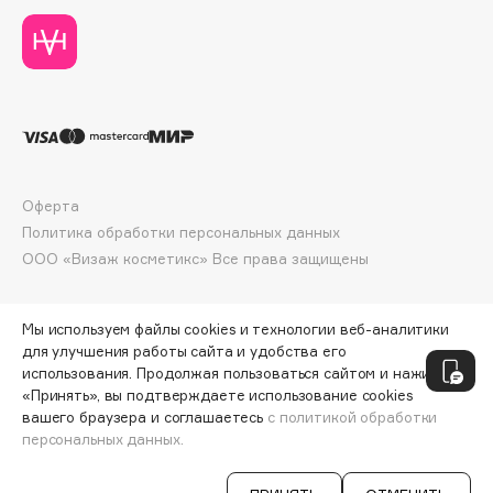
Collagenina
Consly
Corimo
CosRX
Cottolina
Crescina
Cunzite
Оферта
Curaprox
Политика обработки персональных данных
ООО «Визаж косметикс» Все права защищены
D
Мы используем файлы cookies и технологии веб-аналитики
для улучшения работы сайта и удобства его
d'Alba
использования. Продолжая пользоваться сайтом и нажимая
DABO
«Принять», вы подтверждаете использование cookies
вашего браузера и соглашаетесь
с политикой обработки
DARLING*
персональных данных.
ДОБАВИТЬ В КОРЗИНУ
33 900 ₽
45 200 ₽
Darphin
Davines