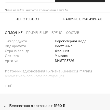
Adele for you
Финал лета
Advante
*Цена на сайте может отличаться от цены в офлайн
ЭКСКЛЮЗИВ
1 АВГ - 31 АВГ
Aesop
НЕТ ОТЗЫВОВ
НАЛИЧИЕ В МАГАЗИНАХ
Age Stop
ЭКСКЛЮЗИВ
AHFA Cosmetics
ОПИСАНИЕ
ПРИМЕНЕНИЕ
БРЕНД
СОСТАВ
Ajmal
Тип продукта
Парфюмерная вода
Вид аромата
Восточные
Alix Avien
Страна бренда
Франция
Allies of Skin
Для кого
Унисекс
AMAN
Артикул
NKISTP3720
Amina Daudova Brushes
Источник вдохновения Килиана Хеннесси. Мягкий
Amouage
аромат черного кофе по-турецки.
Amuleto Di Casa
Перед Intoxicated невозможно устоять, как перед
чашкой крепкого кофе по-турецки с нотами масла и
ЕЩЁ
Angiopharm
ЭКСКЛЮЗИВ
абсолюта зеленого кардамона, которые придают
Annbeauty
композиции соблазнительную стойкость. Пряные
аккорды корицы и опьяняющие оттенки мускатного
Anua
ореха обволакивают теплом. В шлейфе аромата
Бесплатная доставка от 1500 ₽
Apadent