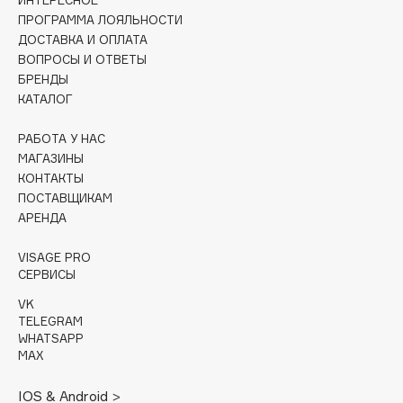
ИНТЕРЕСНОЕ
ПРОГРАММА ЛОЯЛЬНОСТИ
Cadence
ДОСТАВКА И ОПЛАТА
Capelli Dorati
ВОПРОСЫ И ОТВЕТЫ
БРЕНДЫ
Carbon Theory
КАТАЛОГ
Carmex
Carolina Herrera
РАБОТА У НАС
МАГАЗИНЫ
Catrice
КОНТАКТЫ
Celimax
ПОСТАВЩИКАМ
Cettua
АРЕНДА
Chupa Chups
VISAGE PRO
Clarette
СЕРВИСЫ
Clarins
VK
Clarins Precious
НОВИНКА
TELEGRAM
Clinique
WHATSAPP
MAX
Clive Christian
Club De Nuit
IOS & Android >