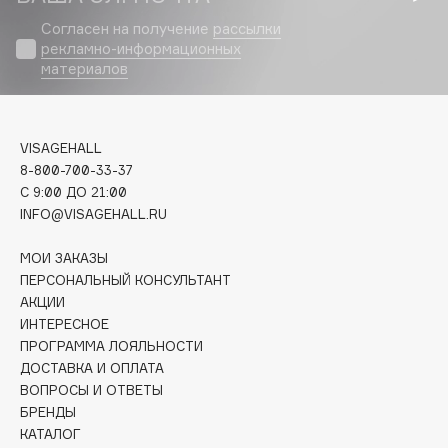
Biomed
Согласен на получение
рассылки
Biorepair
рекламно-информационных
Blanx
материалов
Blistex
BLOME
Boadicea The Victorious
VISAGEHALL
8-800-700-33-37
Bobbi Brown
C 9:00 ДО 21:00
BOOMSHOP
INFO@VISAGEHALL.RU
BORK
Brunello Cucinelli
МОИ ЗАКАЗЫ
ПЕРСОНАЛЬНЫЙ КОНСУЛЬТАНТ
Bvlgari
АКЦИИ
by TERRY
ИНТЕРЕСНОЕ
BY WISHTREND
ПРОГРАММА ЛОЯЛЬНОСТИ
ДОСТАВКА И ОПЛАТА
Byredo
ВОПРОСЫ И ОТВЕТЫ
БРЕНДЫ
КАТАЛОГ
C