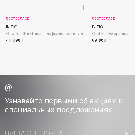
B
Babor
бестселлер
бестселлер
Baffy
INITIO
INITIO
Balmain Hair Couture
Oud for Greatness Парфюмерная вода
Oud For Happiness П
ЭКСКЛЮЗИВ
44 000 ₽
60 000 ₽
Banderas
Basicare
Batiste
Beauty Bomb
Beauty Pati
Beautyblades
НОВИНКА
beautyblender
Узнавайте первыми об акциях и
Bebble
специальных предложениях
Beverly Hills Polo Club
Biodance
Bioderma
ВАША ЭЛ. ПОЧТА