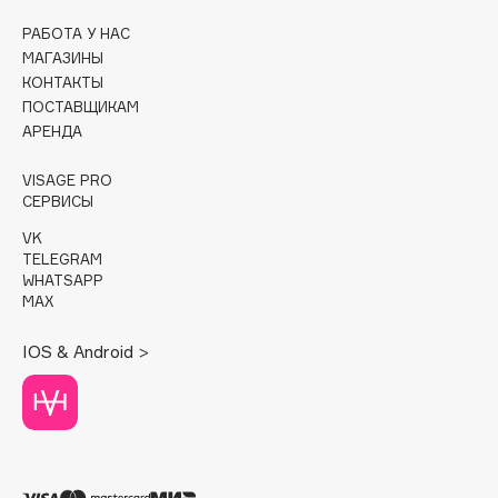
РАБОТА У НАС
Cadence
МАГАЗИНЫ
Capelli Dorati
КОНТАКТЫ
Carbon Theory
ПОСТАВЩИКАМ
АРЕНДА
Carmex
Carolina Herrera
VISAGE PRO
Catrice
СЕРВИСЫ
Celimax
VK
Cettua
TELEGRAM
WHATSAPP
Chupa Chups
MAX
Clarette
IOS & Android >
Clarins
Clarins Precious
НОВИНКА
Clinique
Clive Christian
Club De Nuit