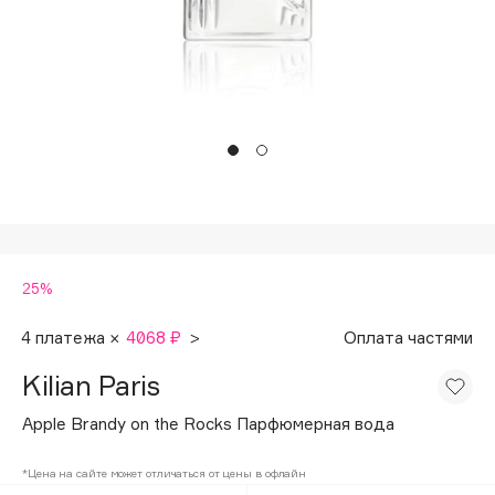
Подарки
Tom Ford
HFC
Для дома
Angiopharm
Техника
KIKO Milano
Estée Lauder
Clarins
0 - 9
25%
100BON
22|11
4 платежа ×
4068 ₽
>
Оплата частями
Kilian Paris
A
Apple Brandy on the Rocks Парфюмерная вода
Acqua di Parma
*Цена на сайте может отличаться от цены в офлайн
Acque di Italia