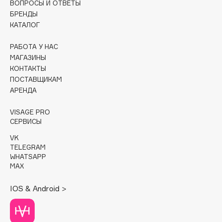
ВОПРОСЫ И ОТВЕТЫ
БРЕНДЫ
Cadence
КАТАЛОГ
Capelli Dorati
Carbon Theory
РАБОТА У НАС
МАГАЗИНЫ
Carmex
КОНТАКТЫ
Carolina Herrera
ПОСТАВЩИКАМ
Catrice
АРЕНДА
Celimax
VISAGE PRO
Cettua
СЕРВИСЫ
Chupa Chups
VK
Clarette
TELEGRAM
WHATSAPP
Clarins
MAX
Clarins Precious
НОВИНКА
Clinique
IOS & Android >
Clive Christian
Club De Nuit