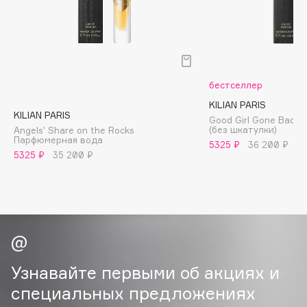
B
Babor
Baffy
Balmain Hair Couture
ЭКСКЛЮЗИВ
бестселлер
Banderas
KILIAN PARIS
KILIAN PARIS
Basicare
Good Girl Gone Bad 
(без шкатулки)
Angels' Share on the Rocks
Batiste
Парфюмерная вода
5325 ₽
36 200 ₽
Beauty Bomb
5325 ₽
35 200 ₽
Beauty Pati
Beautyblades
НОВИНКА
beautyblender
Bebble
Beverly Hills Polo Club
Узнавайте первыми об акциях и
Biodance
специальных предложениях
Bioderma